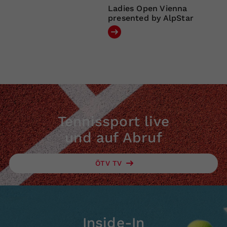
Ladies Open Vienna
presented by AlpStar
Tennissport live
und auf Abruf
ÖTV TV
Inside-In