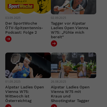
03.09.2025
02.09.2025
Der SportWoche
Tagger vor Alpstar
ÖTV-Spitzentennis-
Ladies Open Vienna
Podcast: Folge 2
W75: „Fühle mich
bereit“
01.09.2025
26.08.2025
Alpstar Ladies Open
Alpstar Ladies Open
Vienna W75:
Vienna W75 mit
Mittwoch ist
Kraus und
Österreichtag
Shootingstar Tagger