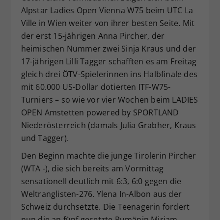
Alpstar Ladies Open Vienna W75 beim UTC La
Dieser Wert speichert Ihre Consent-
Ville in Wien weiter von ihrer besten Seite. Mit
Einstellungen. Unter anderem eine
zufällig generierte ID, für die
der erst 15-jährigen Anna Pircher, der
Zweck
historische Speicherung Ihrer
heimischen Nummer zwei Sinja Kraus und der
vorgenommen Einstellungen, falls der
17-jährigen Lilli Tagger schafften es am Freitag
Webseiten-Betreiber dies eingestellt
gleich drei ÖTV-Spielerinnen ins Halbfinale des
hat.
mit 60.000 US-Dollar dotierten ITF-W75-
Turniers – so wie vor vier Wochen beim LADIES
OPEN Amstetten powered by SPORTLAND
Niederösterreich (damals Julia Grabher, Kraus
und Tagger).
Den Beginn machte die junge Tirolerin Pircher
(WTA -), die sich bereits am Vormittag
sensationell deutlich mit 6:3, 6:0 gegen die
Weltranglisten-276. Ylena In-Albon aus der
Schweiz durchsetzte. Die Teenagerin fordert
nun die an fünf gesetzte Rumänin Miriam