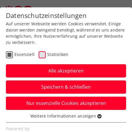
Zurück zur Newsübersicht
Datenschutzeinstellungen
Auf unserer Webseite werden Cookies verwendet. Einige
davon werden zwingend benötigt, während es uns andere
ermöglichen, Ihre Nutzererfahrung auf unserer Webseite
zu verbessern.
ITF
Turniere
Essenziell
Statistiken
Alpstar Ladies Open
Vienna W75: ÖTV-Damen
Alle akzeptieren
trumpfen auf
Speichern & schließen
Anna Pircher, Sinja Kraus und Lilli Tagger
Nur essenzielle Cookies akzeptieren
erreichen beim ITF-Turnier in Wien der
Reihe nach das Halbfinale.
Weitere Informationen anzeigen
Essenziell
Verfasst von: Presseaussendung / Redaktion, 05.09.2025
Essenzielle Cookies werden für grundlegende
Powered by