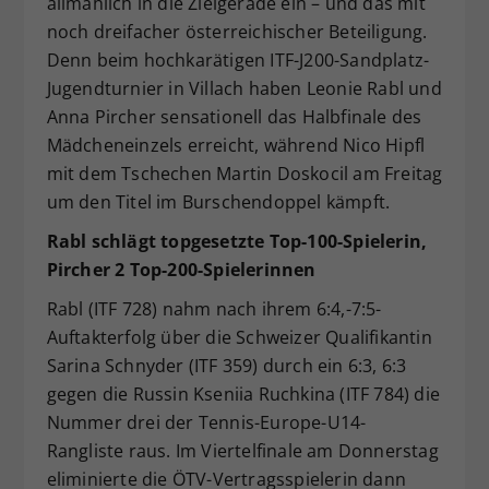
allmählich in die Zielgerade ein – und das mit
Dieser Wert speichert Ihre Consent-
noch dreifacher österreichischer Beteiligung.
Einstellungen. Unter anderem eine
Denn beim hochkarätigen ITF-J200-Sandplatz-
zufällig generierte ID, für die
Jugendturnier in Villach haben Leonie Rabl und
Zweck
historische Speicherung Ihrer
Anna Pircher sensationell das Halbfinale des
vorgenommen Einstellungen, falls der
Mädcheneinzels erreicht, während Nico Hipfl
Webseiten-Betreiber dies eingestellt
hat.
mit dem Tschechen Martin Doskocil am Freitag
um den Titel im Burschendoppel kämpft.
Rabl schlägt topgesetzte Top-100-Spielerin,
Pircher 2 Top-200-Spielerinnen
Rabl (ITF 728) nahm nach ihrem 6:4,-7:5-
Auftakterfolg über die Schweizer Qualifikantin
Sarina Schnyder (ITF 359) durch ein 6:3, 6:3
gegen die Russin Kseniia Ruchkina (ITF 784) die
Nummer drei der Tennis-Europe-U14-
Rangliste raus. Im Viertelfinale am Donnerstag
eliminierte die ÖTV-Vertragsspielerin dann