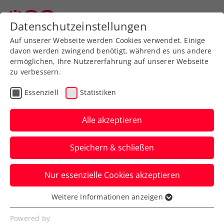
Zurück zur Newsübersicht
Datenschutzeinstellungen
Auf unserer Webseite werden Cookies verwendet. Einige
davon werden zwingend benötigt, während es uns andere
ermöglichen, Ihre Nutzererfahrung auf unserer Webseite
zu verbessern.
Turniere
Kids & Jugend
ITF
Essenziell
Statistiken
40. Panaceo ITF Junior
Cup: Rabl und Pircher
Alle akzeptieren
zeigen in Villach mächtig
Speichern & schließen
auf
Nur essenzielle Cookies akzeptieren
Die beiden ÖTV-Talente stehen im Einzel-
Halbfinale, Nico Hipfl zudem im
Weitere Informationen anzeigen
Essenziell
Doppelfinale.
Essenzielle Cookies werden für grundlegende
Powered by