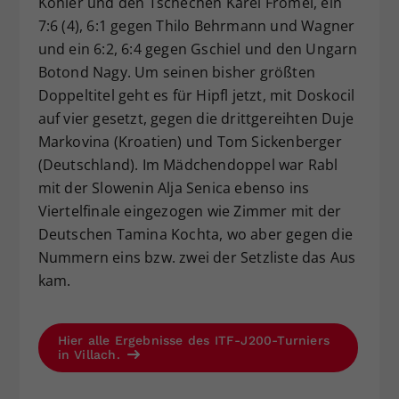
Kohler und den Tschechen Karel Frömel, ein
7:6 (4), 6:1 gegen Thilo Behrmann und Wagner
und ein 6:2, 6:4 gegen Gschiel und den Ungarn
Botond Nagy. Um seinen bisher größten
Doppeltitel geht es für Hipfl jetzt, mit Doskocil
auf vier gesetzt, gegen die drittgereihten Duje
Markovina (Kroatien) und Tom Sickenberger
(Deutschland). Im Mädchendoppel war Rabl
mit der Slowenin Alja Senica ebenso ins
Viertelfinale eingezogen wie Zimmer mit der
Deutschen Tamina Kochta, wo aber gegen die
Nummern eins bzw. zwei der Setzliste das Aus
kam.
Hier alle Ergebnisse des ITF-J200-Turniers
in Villach.