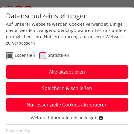
Zurück zur Newsübersicht
Datenschutzeinstellungen
Auf unserer Webseite werden Cookies verwendet. Einige
davon werden zwingend benötigt, während es uns andere
ermöglichen, Ihre Nutzererfahrung auf unserer Webseite
zu verbessern.
Turniere
Kids & Jugend
ITF
Essenziell
Statistiken
40. Panaceo ITF Junior
Cup: Rabl und Pircher
Alle akzeptieren
zeigen in Villach mächtig
Speichern & schließen
auf
Nur essenzielle Cookies akzeptieren
Die beiden ÖTV-Talente stehen im Einzel-
Halbfinale, Nico Hipfl zudem im
Weitere Informationen anzeigen
Essenziell
Doppelfinale.
Essenzielle Cookies werden für grundlegende
Powered by