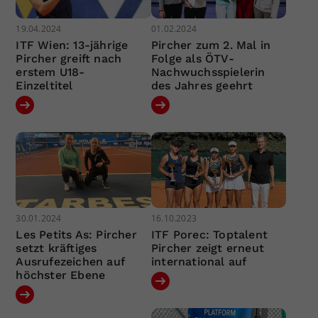
19.04.2024
01.02.2024
ITF Wien: 13-jährige
Pircher zum 2. Mal in
Pircher greift nach
Folge als ÖTV-
erstem U18-
Nachwuchsspielerin
Einzeltitel
des Jahres geehrt
30.01.2024
16.10.2023
Les Petits As: Pircher
ITF Porec: Toptalent
setzt kräftiges
Pircher zeigt erneut
Ausrufezeichen auf
international auf
höchster Ebene