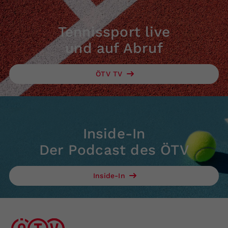
Tennissport live
und auf Abruf
ÖTV TV
Inside-In
Der Podcast des ÖTV
Inside-In