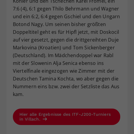
Kohler und den Tschechen Karel Frömel, ein
7:6 (4), 6:1 gegen Thilo Behrmann und Wagner
und ein 6:2, 6:4 gegen Gschiel und den Ungarn
Botond Nagy. Um seinen bisher größten
Doppeltitel geht es für Hipfl jetzt, mit Doskocil
auf vier gesetzt, gegen die drittgereihten Duje
Markovina (Kroatien) und Tom Sickenberger
(Deutschland). Im Mädchendoppel war Rabl
mit der Slowenin Alja Senica ebenso ins
Viertelfinale eingezogen wie Zimmer mit der
Deutschen Tamina Kochta, wo aber gegen die
Nummern eins bzw. zwei der Setzliste das Aus
kam.
Hier alle Ergebnisse des ITF-J200-Turniers
in Villach.