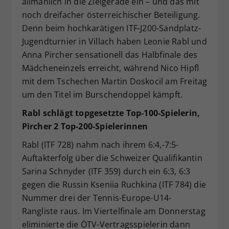
allmählich in die Zielgerade ein – und das mit
Dieser Wert speichert Ihre Consent-
noch dreifacher österreichischer Beteiligung.
Einstellungen. Unter anderem eine
Denn beim hochkarätigen ITF-J200-Sandplatz-
zufällig generierte ID, für die
Jugendturnier in Villach haben Leonie Rabl und
Zweck
historische Speicherung Ihrer
Anna Pircher sensationell das Halbfinale des
vorgenommen Einstellungen, falls der
Mädcheneinzels erreicht, während Nico Hipfl
Webseiten-Betreiber dies eingestellt
hat.
mit dem Tschechen Martin Doskocil am Freitag
um den Titel im Burschendoppel kämpft.
Rabl schlägt topgesetzte Top-100-Spielerin,
Pircher 2 Top-200-Spielerinnen
Rabl (ITF 728) nahm nach ihrem 6:4,-7:5-
Auftakterfolg über die Schweizer Qualifikantin
Sarina Schnyder (ITF 359) durch ein 6:3, 6:3
gegen die Russin Kseniia Ruchkina (ITF 784) die
Nummer drei der Tennis-Europe-U14-
Rangliste raus. Im Viertelfinale am Donnerstag
eliminierte die ÖTV-Vertragsspielerin dann