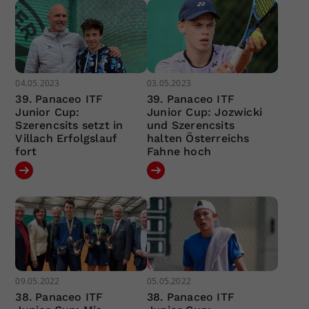
04.05.2023
03.05.2023
39. Panaceo ITF
39. Panaceo ITF
Junior Cup:
Junior Cup: Jozwicki
Szerencsits setzt in
und Szerencsits
Villach Erfolgslauf
halten Österreichs
fort
Fahne hoch
09.05.2022
05.05.2022
38. Panaceo ITF
38. Panaceo ITF