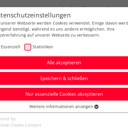
Landesverbände
News
tenschutzeinstellungen
 unserer Webseite werden Cookies verwendet. Einige davon wer
port
Ausbildung
Services
Über uns
ngend benötigt, während es uns andere ermöglichen, Ihre
zererfahrung auf unserer Webseite zu verbessern.
Essenziell
Statistiken
Alle akzeptieren
ROG-Paket Nr. 4
Speichern & schließen
Nur essenzielle Cookies akzeptieren
Weitere Informationen anzeigen
ssenziell
ket Nr. 2
ROG-Paket Nr. 3
ROG-Pake
senzielle Cookies werden für grundlegende Funktionen der
ered by
bseite benötigt. Dadurch ist gewährleistet, dass die Webseite
linski Cookie Consent