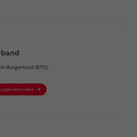
Zweck
generierte ID, für die historische Speicherung
Ihrer vorgenommen Einstellungen, falls der
Webseiten-Betreiber dies eingestellt hat.
rband
m Burgenland (BTV):
-Jugendturniere