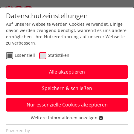
Datenschutzeinstellungen
Auf unserer Webseite werden Cookies verwendet. Einige
davon werden zwingend benötigt, während es uns andere
ermöglichen, Ihre Nutzererfahrung auf unserer Webseite
zu verbessern.
Bestimmungen und Regeln
Essenziell
Statistiken
Alle akzeptieren
Speichern & schließen
Altersklassen
Nur essenzielle Cookies akzeptieren
Weitere Informationen anzeigen
Spieler/innen dürfen am
Essenziell
gleichen Tag nicht an zwei
Essenzielle Cookies werden für grundlegende
Powered by