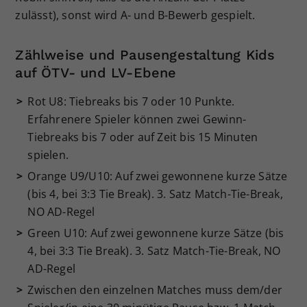
zulässt), sonst wird A- und B-Bewerb gespielt.
Dieser Wert speichert Ihre Consent-
Einstellungen. Unter anderem eine
zufällig generierte ID, für die
Zählweise und Pausengestaltung Kids
Zweck
historische Speicherung Ihrer
auf ÖTV- und LV-Ebene
vorgenommen Einstellungen, falls der
Webseiten-Betreiber dies eingestellt
Rot U8: Tiebreaks bis 7 oder 10 Punkte.
hat.
Erfahrenere Spieler können zwei Gewinn-
Tiebreaks bis 7 oder auf Zeit bis 15 Minuten
spielen.
Orange U9/U10: Auf zwei gewonnene kurze Sätze
(bis 4, bei 3:3 Tie Break). 3. Satz Match-Tie-Break,
NO AD-Regel
Green U10: Auf zwei gewonnene kurze Sätze (bis
4, bei 3:3 Tie Break). 3. Satz Match-Tie-Break, NO
AD-Regel
Zwischen den einzelnen Matches muss dem/der