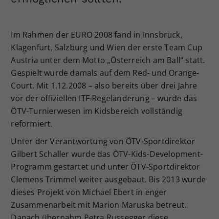
Dieser Wert speichert Ihre Consent-
Einstellungen. Unter anderem eine
zufällig generierte ID, für die
Im Rahmen der EURO 2008 fand in Innsbruck,
Zweck
historische Speicherung Ihrer
Klagenfurt, Salzburg und Wien der erste Team Cup
vorgenommen Einstellungen, falls der
Austria unter dem Motto „Österreich am Ball“ statt.
Webseiten-Betreiber dies eingestellt
Gespielt wurde damals auf dem Red- und Orange-
hat.
Court. Mit 1.12.2008 – also bereits über drei Jahre
vor der offiziellen ITF-Regeländerung – wurde das
ÖTV-Turnierwesen im Kidsbereich vollständig
reformiert.
Unter der Verantwortung von ÖTV-Sportdirektor
Gilbert Schaller wurde das ÖTV-Kids-Development-
Programm gestartet und unter ÖTV-Sportdirektor
Clemens Trimmel weiter ausgebaut. Bis 2013 wurde
dieses Projekt von Michael Ebert in enger
Zusammenarbeit mit Marion Maruska betreut.
Danach übernahm Petra Russegger diese