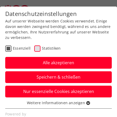
Datenschutzeinstellungen
Auf unserer Webseite werden Cookies verwendet. Einige
davon werden zwingend benötigt, während es uns andere
ermöglichen, Ihre Nutzererfahrung auf unserer Webseite
zu verbessern.
15 Jahre Kidstennis in
Essenziell
Statistiken
Österreich
Alle akzeptieren
Speichern & schließen
ITF Play and Stay
Nur essenzielle Cookies akzeptieren
Weitere Informationen anzeigen
2007 wurde Michael Ebert vom
Essenziell
damaligen Generalsekretär des
Essenzielle Cookies werden für grundlegende
Powered by