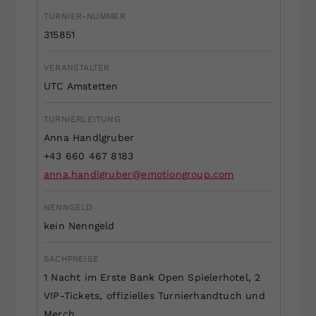
Dieser Wert speichert Ihre Consent-
TURNIER-NUMMER
Einstellungen. Unter anderem eine
315851
zufällig generierte ID, für die
Zweck
historische Speicherung Ihrer
VERANSTALTER
vorgenommen Einstellungen, falls der
UTC Amstetten
Webseiten-Betreiber dies eingestellt
hat.
TURNIERLEITUNG
Anna Handlgruber
+43 660 467 8183
anna.handlgruber@emotiongroup.com
NENNGELD
kein Nenngeld
SACHPREISE
1 Nacht im Erste Bank Open Spielerhotel, 2
VIP-Tickets, offizielles Turnierhandtuch und
Merch