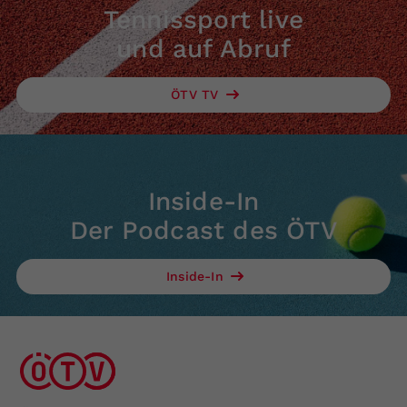
Tennissport live
und auf Abruf
ÖTV TV
Inside-In
Der Podcast des ÖTV
Inside-In