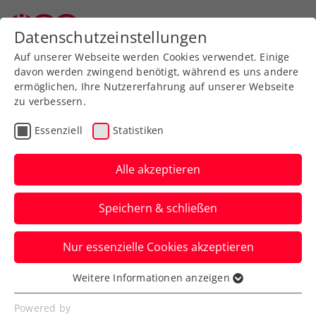
Datenschutzeinstellungen
Auf unserer Webseite werden Cookies verwendet. Einige
davon werden zwingend benötigt, während es uns andere
ermöglichen, Ihre Nutzererfahrung auf unserer Webseite
zu verbessern.
Zum Turnierkalender
Essenziell
Statistiken
Alle akzeptieren
Speichern & schließen
NÖTV - ROAD TO ERSTE
Nur essenzielle Cookies akzeptieren
BANK OPEN presented by
OMNi-BiOTiC®
Weitere Informationen anzeigen
Essenziell
Essenzielle Cookies werden für grundlegende
Powered by
29.08.2026