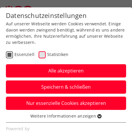
Datenschutzeinstellungen
Auf unserer Webseite werden Cookies verwendet. Einige
davon werden zwingend benötigt, während es uns andere
ermöglichen, Ihre Nutzererfahrung auf unserer Webseite
zu verbessern.
Zum Turnierkalender
Essenziell
Statistiken
Alle akzeptieren
Speichern & schließen
Zischka ÖTV Seniors Trophy
Nur essenzielle Cookies akzeptieren
2026 powered by HEAD, 4.
Turnier
Weitere Informationen anzeigen
Essenziell
Essenzielle Cookies werden für grundlegende
Powered by
21.05.2026
-