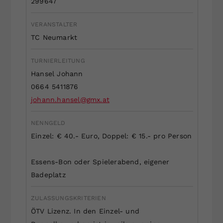
299647
Dieser Wert speichert Ihre Consent-
Einstellungen. Unter anderem eine
VERANSTALTER
zufällig generierte ID, für die
TC Neumarkt
Zweck
historische Speicherung Ihrer
vorgenommen Einstellungen, falls der
TURNIERLEITUNG
Webseiten-Betreiber dies eingestellt
Hansel Johann
hat.
0664 5411876
johann.hansel@gmx.at
NENNGELD
Einzel: € 40.- Euro, Doppel: € 15.- pro Person
Essens-Bon oder Spielerabend, eigener
Badeplatz
ZULASSUNGSKRITERIEN
ÖTV Lizenz. In den Einzel- und