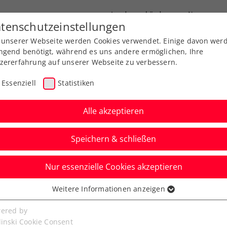
Landesverbände
News
tenschutzeinstellungen
 unserer Webseite werden Cookies verwendet. Einige davon wer
port
Ausbildung
Services
Über uns
ngend benötigt, während es uns andere ermöglichen, Ihre
zererfahrung auf unserer Webseite zu verbessern.
Essenziell
Statistiken
Alle akzeptieren
Speichern & schließen
Nur essenzielle Cookies akzeptieren
niere
Rangliste
Spiele
Weitere Informationen anzeigen
ssenziell
senzielle Cookies werden für grundlegende Funktionen der
ered by
bseite benötigt. Dadurch ist gewährleistet, dass die Webseite
linski Cookie Consent