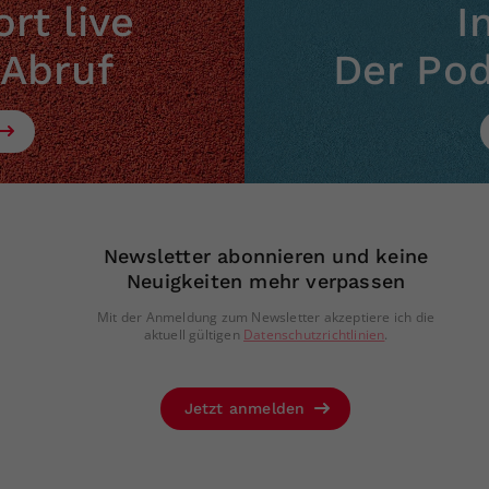
rt live
I
 Abruf
Der Po
Newsletter abonnieren und keine
Neuigkeiten mehr verpassen
Mit der Anmeldung zum Newsletter akzeptiere ich die
aktuell gültigen
Datenschutzrichtlinien
.
Jetzt anmelden