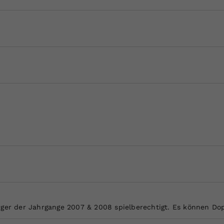
Zweck
generierte ID, für die historische Speicherung
Ihrer vorgenommen Einstellungen, falls der
Webseiten-Betreiber dies eingestellt hat.
rger der Jahrgange 2007 & 2008 spielberechtigt. Es können Do