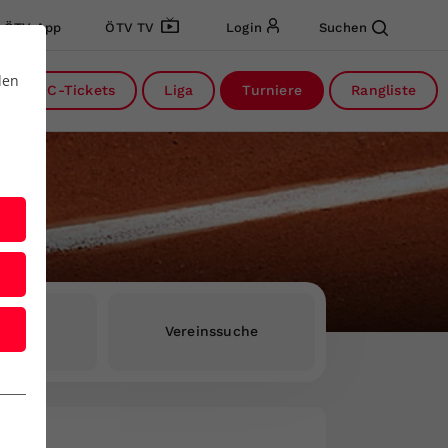
ÖTV App
ÖTV TV
Login
Suchen
den
DC-Tickets
Liga
Turniere
Rangliste
rInnen
Vereinssuche