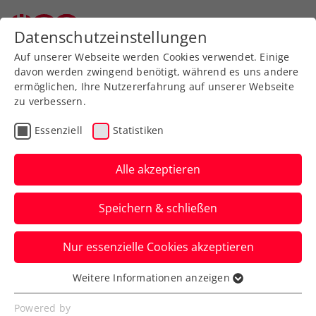
Datenschutzeinstellungen
Auf unserer Webseite werden Cookies verwendet. Einige
davon werden zwingend benötigt, während es uns andere
ermöglichen, Ihre Nutzererfahrung auf unserer Webseite
zu verbessern.
Zum Turnierkalender
Essenziell
Statistiken
Alle akzeptieren
Speichern & schließen
STV - Sparkasse Kids- und
Nur essenzielle Cookies akzeptieren
Jugend Cup - Neumarkt -
KAT 2
Weitere Informationen anzeigen
Essenziell
Essenzielle Cookies werden für grundlegende
Powered by
11.08.2021
-