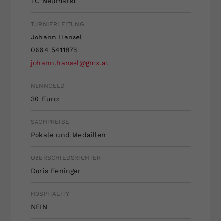
TC Neumarkt
Dieser Wert speichert Ihre Consent-
Einstellungen. Unter anderem eine
TURNIERLEITUNG
zufällig generierte ID, für die
Johann Hansel
Zweck
historische Speicherung Ihrer
0664 5411876
vorgenommen Einstellungen, falls der
johann.hansel@gmx.at
Webseiten-Betreiber dies eingestellt
hat.
NENNGELD
30 Euro;
SACHPREISE
Pokale und Medaillen
OBERSCHIEDSRICHTER
Doris Feninger
HOSPITALITY
NEIN