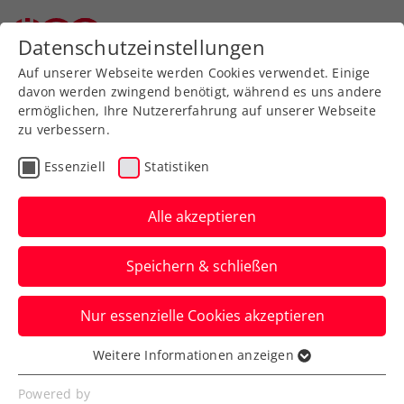
Datenschutzeinstellungen
Auf unserer Webseite werden Cookies verwendet. Einige
davon werden zwingend benötigt, während es uns andere
ermöglichen, Ihre Nutzererfahrung auf unserer Webseite
zu verbessern.
Zum Turnierkalender
Essenziell
Statistiken
Alle akzeptieren
Speichern & schließen
BIDI BADU ÖTV Jugend
Nur essenzielle Cookies akzeptieren
Circuit 2021 presented by
Kronehit Radio - 2.Turnier
Weitere Informationen anzeigen
Essenziell
(U14/U18) von Sport
Essenzielle Cookies werden für grundlegende
Powered by