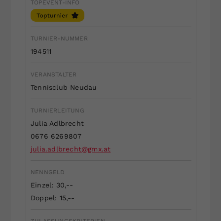
TOPEVENT-INFO
Dieser Wert speichert Ihre Consent-
Einstellungen. Unter anderem eine
zufällig generierte ID, für die
TURNIER-NUMMER
Zweck
historische Speicherung Ihrer
194511
vorgenommen Einstellungen, falls der
Webseiten-Betreiber dies eingestellt
VERANSTALTER
hat.
Tennisclub Neudau
TURNIERLEITUNG
Julia Adlbrecht
0676 6269807
julia.adlbrecht@gmx.at
NENNGELD
Einzel: 30,--
Doppel: 15,--
ZULASSUNGSKRITERIEN