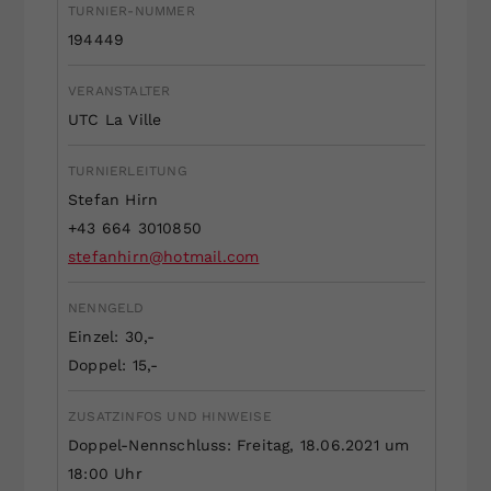
TURNIER-NUMMER
Dieser Wert speichert Ihre Consent-
194449
Einstellungen. Unter anderem eine
zufällig generierte ID, für die
VERANSTALTER
Zweck
historische Speicherung Ihrer
UTC La Ville
vorgenommen Einstellungen, falls der
Webseiten-Betreiber dies eingestellt
hat.
TURNIERLEITUNG
Stefan Hirn
+43 664 3010850
stefanhirn@hotmail.com
NENNGELD
Einzel: 30,-
Doppel: 15,-
ZUSATZINFOS UND HINWEISE
Doppel-Nennschluss: Freitag, 18.06.2021 um
18:00 Uhr