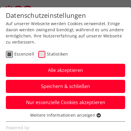
Datenschutzeinstellungen
Auf unserer Webseite werden Cookies verwendet. Einige
davon werden zwingend benötigt, während es uns andere
ermöglichen, Ihre Nutzererfahrung auf unserer Webseite
zu verbessern.
Zum Turnierkalender
Essenziell
Statistiken
Alle akzeptieren
Speichern & schließen
BIDI BADU ÖTV Jugend
Nur essenzielle Cookies akzeptieren
Circuit 2021 presented by
kronehit - 3.Turnier
Weitere Informationen anzeigen
Essenziell
(U14/U18)
Essenzielle Cookies werden für grundlegende
Powered by