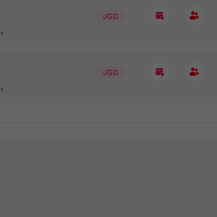
JGD
rt
JGD
rt