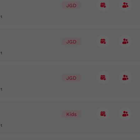
JGD
rt
JGD
rt
JGD
rt
Kids
rt