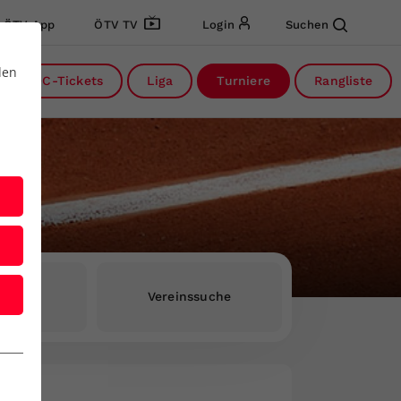
ÖTV App
ÖTV TV
Login
Suchen
den
DC-Tickets
Liga
Turniere
Rangliste
rInnen
Vereinssuche