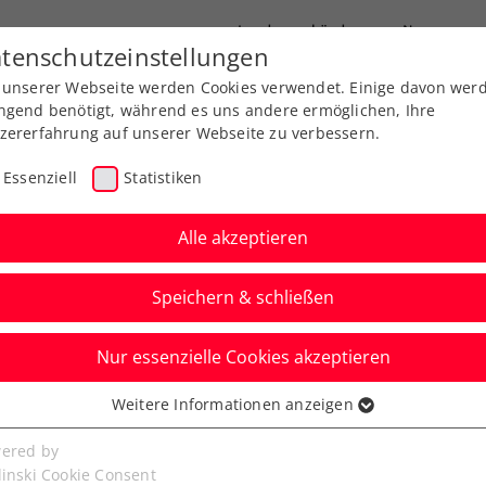
Landesverbände
News
tenschutzeinstellungen
 unserer Webseite werden Cookies verwendet. Einige davon wer
port
Ausbildung
Services
Über uns
ngend benötigt, während es uns andere ermöglichen, Ihre
zererfahrung auf unserer Webseite zu verbessern.
Essenziell
Statistiken
Alle akzeptieren
Speichern & schließen
Nur essenzielle Cookies akzeptieren
niere
Rangliste
Spiele
Weitere Informationen anzeigen
ssenziell
senzielle Cookies werden für grundlegende Funktionen der
ered by
bseite benötigt. Dadurch ist gewährleistet, dass die Webseite
linski Cookie Consent