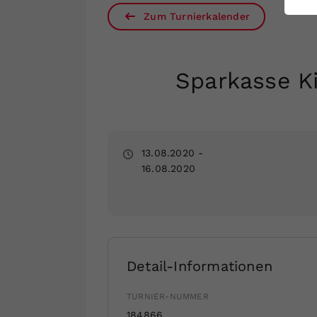
ei
Zum Turnierkalender
S
Sparkasse K
13.08.2020
-
16.08.2020
Detail-Informationen
TURNIER-NUMMER
184866