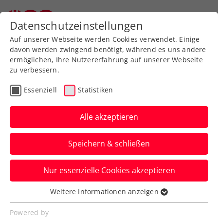
Datenschutzeinstellungen
Auf unserer Webseite werden Cookies verwendet. Einige
davon werden zwingend benötigt, während es uns andere
ermöglichen, Ihre Nutzererfahrung auf unserer Webseite
zu verbessern.
Zum Turnierkalender
Essenziell
Statistiken
Alle akzeptieren
Speichern & schließen
BTV-KIDS-
Nur essenzielle Cookies akzeptieren
Landesmeisterschaften 2018
Weitere Informationen anzeigen
Essenziell
23.08.2018
-
Essenzielle Cookies werden für grundlegende
25.08.2018
Powered by