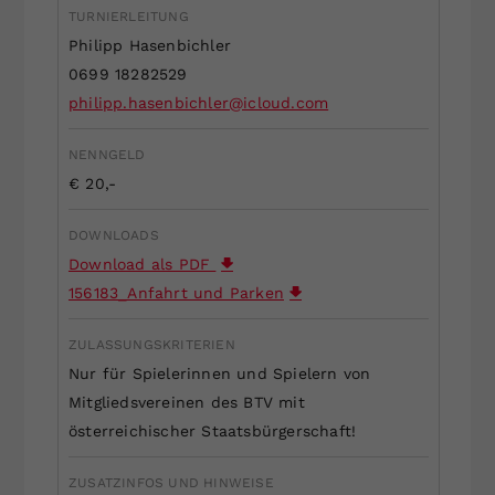
TURNIERLEITUNG
Dieser Wert speichert Ihre Consent-
Philipp Hasenbichler
Einstellungen. Unter anderem eine
zufällig generierte ID, für die
0699 18282529
Zweck
historische Speicherung Ihrer
philipp.hasenbichler@icloud.com
vorgenommen Einstellungen, falls der
Webseiten-Betreiber dies eingestellt
NENNGELD
hat.
€ 20,-
DOWNLOADS
Download als PDF
156183_Anfahrt und Parken
ZULASSUNGSKRITERIEN
Nur für Spielerinnen und Spielern von
Mitgliedsvereinen des BTV mit
österreichischer Staatsbürgerschaft!
ZUSATZINFOS UND HINWEISE