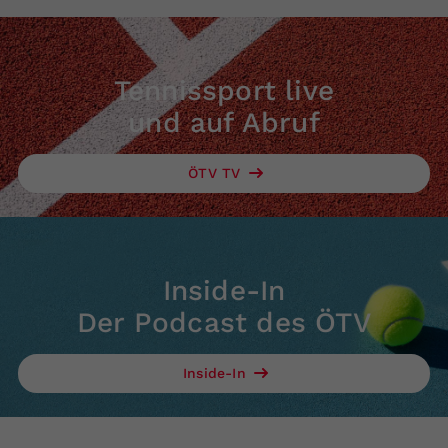
Tennissport live
und auf Abruf
ÖTV TV
Inside-In
Der Podcast des ÖTV
Inside-In