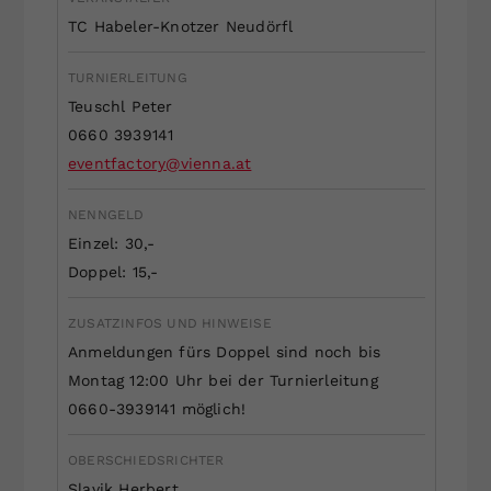
Dieser Wert speichert Ihre Consent-
TC Habeler-Knotzer Neudörfl
Einstellungen. Unter anderem eine
zufällig generierte ID, für die
TURNIERLEITUNG
Zweck
historische Speicherung Ihrer
Teuschl Peter
vorgenommen Einstellungen, falls der
0660 3939141
Webseiten-Betreiber dies eingestellt
eventfactory@vienna.at
hat.
NENNGELD
Einzel: 30,-
Doppel: 15,-
ZUSATZINFOS UND HINWEISE
Anmeldungen fürs Doppel sind noch bis
Montag 12:00 Uhr bei der Turnierleitung
0660-3939141 möglich!
OBERSCHIEDSRICHTER
Slavik Herbert