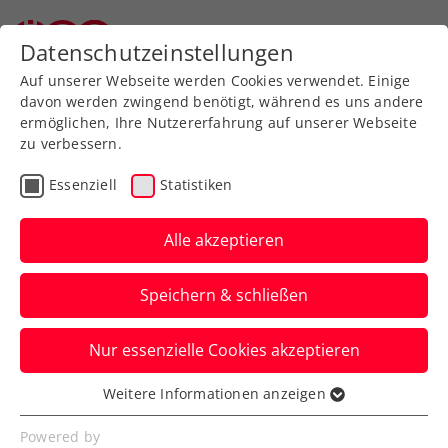
Datenschutzeinstellungen
Auf unserer Webseite werden Cookies verwendet. Einige
davon werden zwingend benötigt, während es uns andere
ermöglichen, Ihre Nutzererfahrung auf unserer Webseite
zu verbessern.
Zum Turnierkalender
Essenziell
Statistiken
Alle akzeptieren
Speichern & schließen
BTV-Jugend-
Nur essenzielle Cookies akzeptieren
Hallenlandesmeisterschaften
2018
Weitere Informationen anzeigen
Essenziell
Essenzielle Cookies werden für grundlegende
Powered by
01.04.2018
-