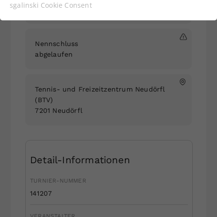
Funktionen der Webseite benötigt. Dadurch ist
sgalinski Cookie Consent
04.04.2018
gewährleistet, dass die Webseite einwandfrei
funktioniert.
Cookie-Informationen anzeigen
Name
cookie_optin
Nennschluss
abgelaufen
Anbieter
Sgalinski
Statistiken
Laufzeit
1 Jahr
Tennis- und Freizeitzentrum Neudörfl
(BTV)
Dieses Cookie wird verwendet, um
7201 Neudörfl
Zweck
Ihre Cookie-Einstellungen für diese
Website zu speichern.
Detail-Informationen
Name
SgCookieOptin.lastPreferences
TURNIER-NUMMER
Anbieter
Sgalinski
141207
Laufzeit
1 Jahr
VERANSTALTER