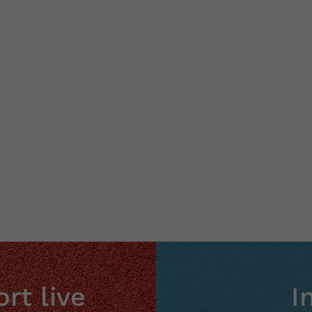
rt live
I