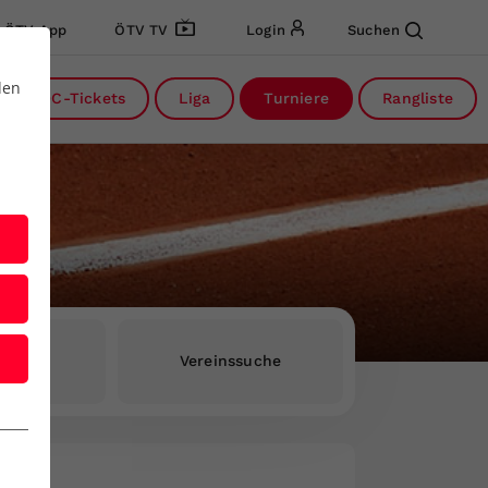
ÖTV App
ÖTV TV
Login
Suchen
den
DC-Tickets
Liga
Turniere
Rangliste
rInnen
Vereinssuche