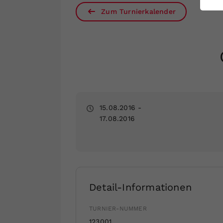
ei
Zum Turnierkalender
S
15.08.2016
-
17.08.2016
Detail-Informationen
TURNIER-NUMMER
123001