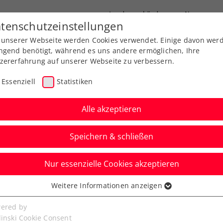
Landesverbände
News
tenschutzeinstellungen
 unserer Webseite werden Cookies verwendet. Einige davon wer
port
Ausbildung
Services
Über uns
ngend benötigt, während es uns andere ermöglichen, Ihre
zererfahrung auf unserer Webseite zu verbessern.
Essenziell
Statistiken
Alle akzeptieren
Speichern & schließen
Nur essenzielle Cookies akzeptieren
niere
Rangliste
Spiele
Weitere Informationen anzeigen
ssenziell
senzielle Cookies werden für grundlegende Funktionen der
ered by
bseite benötigt. Dadurch ist gewährleistet, dass die Webseite
linski Cookie Consent