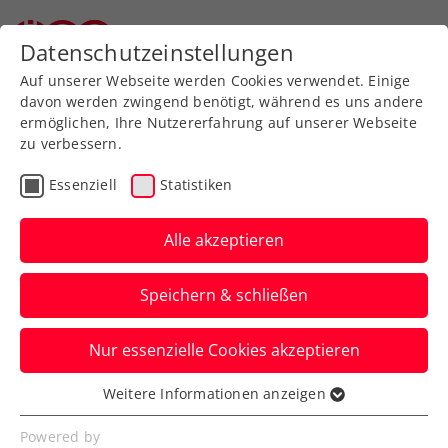
Datenschutzeinstellungen
Auf unserer Webseite werden Cookies verwendet. Einige
davon werden zwingend benötigt, während es uns andere
ermöglichen, Ihre Nutzererfahrung auf unserer Webseite
zu verbessern.
Tennissport live
Spieler Profil schließen
und auf Abruf
Essenziell
Statistiken
Alle akzeptieren
ÖTV TV
Speichern & schließen
Inside-In
Nur essenzielle Cookies akzeptieren
Der Podcast des ÖTV
Weitere Informationen anzeigen
Essenziell
Essenzielle Cookies werden für grundlegende
Powered by
Inside-In