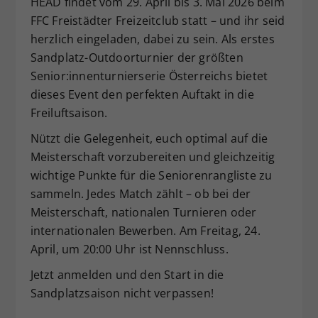
HEAD findet vom 29. April bis 3. Mai 2026 beim
Dieser Wert speichert Ihre Consent-
FFC Freistädter Freizeitclub statt – und ihr seid
Einstellungen. Unter anderem eine
herzlich eingeladen, dabei zu sein. Als erstes
zufällig generierte ID, für die
Sandplatz-Outdoorturnier der größten
Zweck
historische Speicherung Ihrer
Senior:innenturnierserie Österreichs bietet
vorgenommen Einstellungen, falls der
dieses Event den perfekten Auftakt in die
Webseiten-Betreiber dies eingestellt
hat.
Freiluftsaison.
Nützt die Gelegenheit, euch optimal auf die
Meisterschaft vorzubereiten und gleichzeitig
wichtige Punkte für die Seniorenrangliste zu
sammeln. Jedes Match zählt – ob bei der
Meisterschaft, nationalen Turnieren oder
internationalen Bewerben. Am Freitag, 24.
April, um 20:00 Uhr ist Nennschluss.
Jetzt anmelden und den Start in die
Sandplatzsaison nicht verpassen!