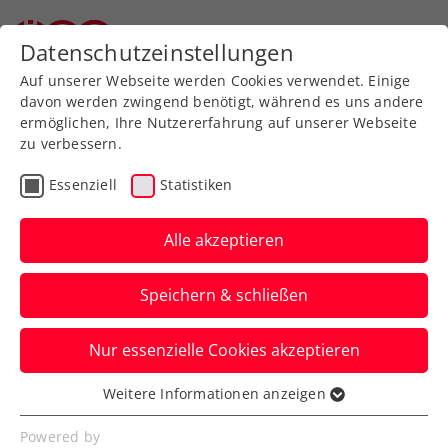
Zurück zur Newsübersicht
Datenschutzeinstellungen
Auf unserer Webseite werden Cookies verwendet. Einige
davon werden zwingend benötigt, während es uns andere
ermöglichen, Ihre Nutzererfahrung auf unserer Webseite
zu verbessern.
Turniere
Senioren
Essenziell
Statistiken
Zischka ÖTV Seniors
Trophy powered by HEAD:
Alle akzeptieren
Letzter Aufruf für
Speichern & schließen
Freistadt
Nur essenzielle Cookies akzeptieren
Startet beim FFC Freistädter Freizeitclub in
Oberösterreich in die Freiluftsaison. Am
Weitere Informationen anzeigen
Essenziell
24. April ist Nennschluss.
Essenzielle Cookies werden für grundlegende
Powered by