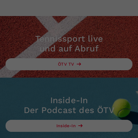
Tennissport live
und auf Abruf
ÖTV TV
Inside-In
Der Podcast des ÖTV
Inside-In