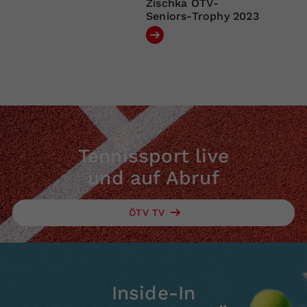
Zischka ÖTV-
Seniors-Trophy 2023
Tennissport live
und auf Abruf
ÖTV TV
Inside-In