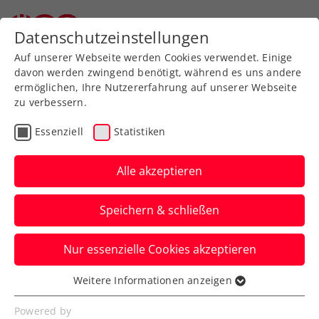
Zurück zur Newsübersicht
Datenschutzeinstellungen
Auf unserer Webseite werden Cookies verwendet. Einige
davon werden zwingend benötigt, während es uns andere
ermöglichen, Ihre Nutzererfahrung auf unserer Webseite
zu verbessern.
Turniere
Senioren
Essenziell
Statistiken
Zischka ÖTV Seniors
Trophy powered by HEAD:
Alle akzeptieren
5 Heimsiege in Bad Ischl
Speichern & schließen
Die Lokalmatadore räumen in
Nur essenzielle Cookies akzeptieren
Oberösterreich ab. Diese Woche ist
Nennschluss fürs sechste Turnier in Ebbs.
Weitere Informationen anzeigen
Essenziell
Verfasst von: Manuel Wachta, 01.09.2025
Essenzielle Cookies werden für grundlegende
Powered by