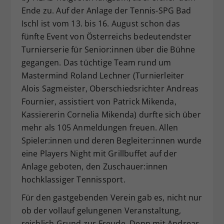
Ende zu. Auf der Anlage der Tennis-SPG Bad
Dieser Wert speichert Ihre Consent-
Ischl ist vom 13. bis 16. August schon das
Einstellungen. Unter anderem eine
zufällig generierte ID, für die
fünfte Event von Österreichs bedeutendster
Zweck
historische Speicherung Ihrer
Turnierserie für Senior:innen über die Bühne
vorgenommen Einstellungen, falls der
gegangen. Das tüchtige Team rund um
Webseiten-Betreiber dies eingestellt
Mastermind Roland Lechner (Turnierleiter
hat.
Alois Sagmeister, Oberschiedsrichter Andreas
Fournier, assistiert von Patrick Mikenda,
Kassiererin Cornelia Mikenda) durfte sich über
mehr als 105 Anmeldungen freuen. Allen
Spieler:innen und deren Begleiter:innen wurde
eine Players Night mit Grillbuffet auf der
Anlage geboten, den Zuschauer:innen
hochklassiger Tennissport.
Für den gastgebenden Verein gab es, nicht nur
ob der vollauf gelungenen Veranstaltung,
reichlich Grund zur Freude. Denn mit Andreas