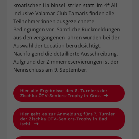
kroatischen Halbinsel Istrien statt. Im 4* All
Inclusive Valamar Club Tamaris finden alle
Teilnehmer:innen ausgezeichnete
Bedingungen vor. Sämtliche Rückmeldungen
aus den vergangenen Jahren wurden bei der
Auswahl der Location berücksichtigt.
Nachfolgend die detaillierte Ausschreibung.
Aufgrund der Zimmerreservierungen ist der
Nennschluss am 9. September.
Hier alle Ergebnisse des 6. Turniers der
Zischka ÖTV-Seniors-Trophy in Graz.
Hier geht es zur Anmeldung fürs 7. Turnier
der Zischka ÖTV-Seniors-Trophy in Bad
Ischl.