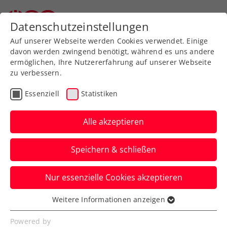
Zurück zur Newsübersicht
Datenschutzeinstellungen
Auf unserer Webseite werden Cookies verwendet. Einige
davon werden zwingend benötigt, während es uns andere
ermöglichen, Ihre Nutzererfahrung auf unserer Webseite
zu verbessern.
Turniere
Senioren
Essenziell
Statistiken
Zischka ÖTV-Seniors-
Trophy: (Fast) nur
Alle akzeptieren
zufriedene Gesichter in
Speichern & schließen
Graz
Nur essenzielle Cookies akzeptieren
In wenigen Tagen startet in Bad Ischl das
letzte Turnier der Senior:innen-
Weitere Informationen anzeigen
Essenziell
Turnierserie vorm großen Masters.
Essenzielle Cookies werden für grundlegende
Powered by