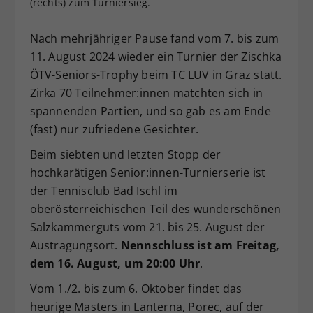
(rechts) zum Turniersieg.
Dieser Wert speichert Ihre Consent-
Einstellungen. Unter anderem eine
Nach mehrjähriger Pause fand vom 7. bis zum
zufällig generierte ID, für die
11. August 2024 wieder ein Turnier der Zischka
Zweck
historische Speicherung Ihrer
ÖTV-Seniors-Trophy beim TC LUV in Graz statt.
vorgenommen Einstellungen, falls der
Zirka 70 Teilnehmer:innen matchten sich in
Webseiten-Betreiber dies eingestellt
hat.
spannenden Partien, und so gab es am Ende
(fast) nur zufriedene Gesichter.
Beim siebten und letzten Stopp der
hochkarätigen Senior:innen-Turnierserie ist
der Tennisclub Bad Ischl im
oberösterreichischen Teil des wunderschönen
Salzkammerguts vom 21. bis 25. August der
Austragungsort.
Nennschluss ist am Freitag,
dem 16. August, um 20:00 Uhr
.
Vom 1./2. bis zum 6. Oktober findet das
heurige Masters in Lanterna, Porec, auf der