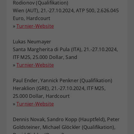
Rodionov (Qualifikation)
Dieser Wert speichert Ihre Consent-
Wien (AUT), 21.-27.10.2024, ATP 500, 2.626.045
Einstellungen. Unter anderem eine
Euro, Hardcourt
zufällig generierte ID, für die
»
Turnier-Website
Zweck
historische Speicherung Ihrer
vorgenommen Einstellungen, falls der
Webseiten-Betreiber dies eingestellt
Lukas Neumayer
hat.
Santa Margherita di Pula (ITA), 21.-27.10.2024,
ITF M25, 25.000 Dollar, Sand
»
Turnier-Website
Paul Ender, Yannick Penkner (Qualifikation)
Heraklion (GRE), 21.-27.10.2024, ITF M25,
25.000 Dollar, Hardcourt
»
Turnier-Website
Dennis Novak, Sandro Kopp (Hauptfeld), Peter
Goldsteiner, Michael Glöckler (Qualifikation),