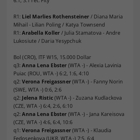
6:1, 3:1 ret. Fity
R1:
Liel Marlies Rothensteiner
/ Diana Maria
Mihail - Lilian Poling / Katya Townsend
R1:
Arabella Koller
/ Julia Stamatova - Andre
Lukosiute / Daria Yesypchuk
Bol (CRO), ITF W15, 15.000 Dollar
q3:
Anna Lena Ebster
(WTA -) - Alexia Lavinia
Puiac (ROU, WTA -) 6:2, 1:6, 4:10
q2:
Verona Freigassner
(WTA -) - Fanny Norin
(SWE, WTA -) 0:6, 2:6
q2:
Jelena Ristic
(WTA -) - Zuzana Kudlackova
(CZE, WTA -) 6:4, 2:6, 6:10
q2:
Anna Lena Ebster
(WTA -) - Jana Kareisova
(CZE, WTA -) 4:6, 6:4, 10:6
q1:
Verona Freigassner
(WTA -) - Klaudia
Fedosenkova (UKR, WTA -) 7:5, 6:4