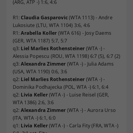
(ARG, ATP -) 1:6, 4:6
R1:
Claudia Gasparovic
(WTA 1113) - Andre
Lukosiute (LTU, WTA 1104) 3:6, 4:6
R1:
Arabella Koller
(WTA 616) - Josy Daems
(GER, WTA 1187) 5:7, 5:7
q3:
Liel Marlies Rothensteiner
(WTA -) -
Alessia Popescu (ROU, WTA 1198) 6:7 (5), 6:7 (2)
q3:
Alexandra Zimmer
(WTA -) - Julia Adams
(USA, WTA 1190) 0:6, 3:6
q2:
Liel Marlies Rothensteiner
(WTA -) -
Dominika Podhajecka (POL, WTA -) 6:1, 6:4
q2:
Livia Keller
(WTA -) - Luise Reisel (GER,
WTA 1386) 2:6, 3:6
q2:
Alexandra Zimmer
(WTA -) - Aurora Urso
(ITA, WTA -) 6:1, 6:0
q1:
Livia Keller
(WTA -) - Carla Fity (FRA, WTA -)