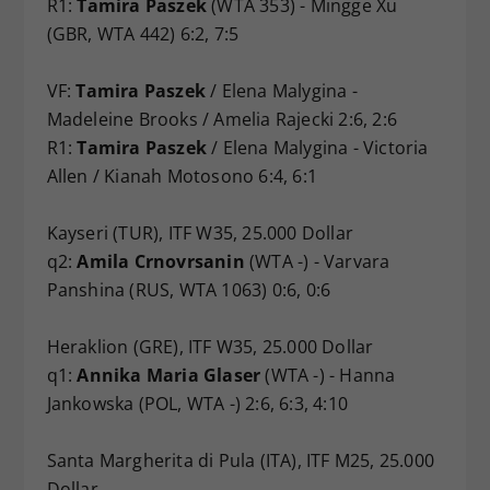
R1:
Tamira Paszek
(WTA 353) - Mingge Xu
(GBR, WTA 442) 6:2, 7:5
VF:
Tamira Paszek
/ Elena Malygina -
Madeleine Brooks / Amelia Rajecki 2:6, 2:6
R1:
Tamira Paszek
/ Elena Malygina - Victoria
Allen / Kianah Motosono 6:4, 6:1
Kayseri (TUR), ITF W35, 25.000 Dollar
q2:
Amila Crnovrsanin
(WTA -) - Varvara
Panshina (RUS, WTA 1063) 0:6, 0:6
Heraklion (GRE), ITF W35, 25.000 Dollar
q1:
Annika Maria Glaser
(WTA -) - Hanna
Jankowska (POL, WTA -) 2:6, 6:3, 4:10
Santa Margherita di Pula (ITA), ITF M25, 25.000
Dollar