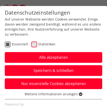
Zurück zur Newsübersicht
Datenschutzeinstellungen
Auf unserer Webseite werden Cookies verwendet. Einige
davon werden zwingend benötigt, während es uns andere
ermöglichen, Ihre Nutzererfahrung auf unserer Webseite
zu verbessern.
Wochenvorschau
Essenziell
Statistiken
Woche 43/2024: Wer?
Wann? Wo?
Alle akzeptieren
Kommen mit dem Titel in Antwerpen im
Speichern & schließen
Gepäck nach Wien: Alexander Erler und
Lucas Miedler.
Nur essenzielle Cookies akzeptieren
Verfasst von: , 20.10.2024
Weitere Informationen anzeigen
Essenziell
Essenzielle Cookies werden für grundlegende
Powered by