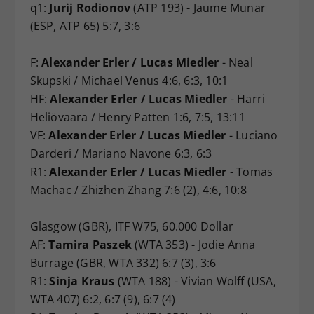
q1:
Jurij Rodionov
(ATP 193) - Jaume Munar
(ESP, ATP 65) 5:7, 3:6
F:
Alexander Erler / Lucas Miedler
- Neal
Skupski / Michael Venus 4:6, 6:3, 10:1
HF:
Alexander Erler / Lucas Miedler
- Harri
Heliövaara / Henry Patten 1:6, 7:5, 13:11
VF:
Alexander Erler / Lucas Miedler
- Luciano
Darderi / Mariano Navone 6:3, 6:3
R1:
Alexander Erler / Lucas Miedler
- Tomas
Machac / Zhizhen Zhang 7:6 (2), 4:6, 10:8
Glasgow (GBR), ITF W75, 60.000 Dollar
AF:
Tamira Paszek
(WTA 353) - Jodie Anna
Burrage (GBR, WTA 332) 6:7 (3), 3:6
R1:
Sinja Kraus
(WTA 188) - Vivian Wolff (USA,
WTA 407) 6:2, 6:7 (9), 6:7 (4)