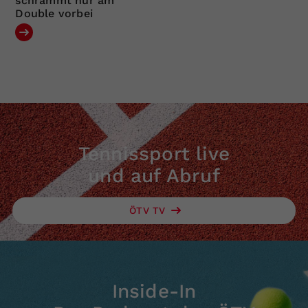
schrammt nur am
Double vorbei
Tennissport live
und auf Abruf
ÖTV TV
Inside-In