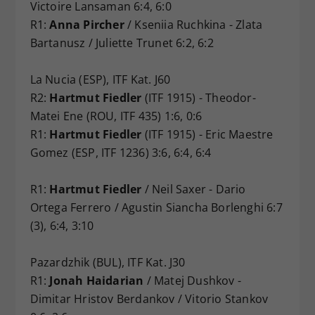
Victoire Lansaman 6:4, 6:0
R1:
Anna Pircher
/ Kseniia Ruchkina - Zlata
Bartanusz / Juliette Trunet 6:2, 6:2
La Nucia (ESP), ITF Kat. J60
R2:
Hartmut Fiedler
(ITF 1915) - Theodor-
Matei Ene (ROU, ITF 435) 1:6, 0:6
R1:
Hartmut Fiedler
(ITF 1915) - Eric Maestre
Gomez (ESP, ITF 1236) 3:6, 6:4, 6:4
R1:
Hartmut Fiedler
/ Neil Saxer - Dario
Ortega Ferrero / Agustin Siancha Borlenghi 6:7
(3), 6:4, 3:10
Pazardzhik (BUL), ITF Kat. J30
R1:
Jonah Haidarian
/ Matej Dushkov -
Dimitar Hristov Berdankov / Vitorio Stankov