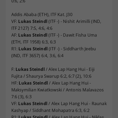
0:6, 2:6
Addis Ababa (ETH), ITF Kat. J30
VF:
Lukas Steindl
(ITF -) - Nishit Arimilli (IND,
ITF 2127) 7:5, 4:6, 4:6
AF:
Lukas Steindl
(ITF -) - Dawit Fisha Uma
(ETH, ITF 1958) 6:3, 6:3
R1:
Lukas Steindl
(ITF -) - Siddharth Jeebu
(IND, ITF 3657) 6:4, 3:6, 6:4
F:
Lukas Steindl
/ Alex Lap Hang Hui - Eiji
Fujita / Shaurya Swarup 6:2, 6:7 (2), 10:6
HF:
Lukas Steindl
/ Alex Lap Hang Hui -
Maksymilian Kwiatkowski / Antonis Malavazos
7:6 (3), 6:3
VF:
Lukas Steindl
/ Alex Lap Hang Hui - Raunak
Kashyap / Siddhant Mohapatra 6:3, 6:2
R1:
Lukas Steindl
/ Alex Lap Hang Hui - Niklas