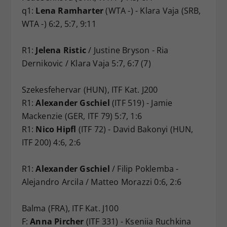
q1:
Lena Ramharter
(WTA -) - Klara Vaja (SRB,
WTA -) 6:2, 5:7, 9:11
R1:
Jelena Ristic
/ Justine Bryson - Ria
Dernikovic / Klara Vaja 5:7, 6:7 (7)
Szekesfehervar (HUN), ITF Kat. J200
R1:
Alexander Gschiel
(ITF 519) - Jamie
Mackenzie (GER, ITF 79) 5:7, 1:6
R1:
Nico Hipfl
(ITF 72) - David Bakonyi (HUN,
ITF 200) 4:6, 2:6
R1:
Alexander Gschiel
/ Filip Poklemba -
Alejandro Arcila / Matteo Morazzi 0:6, 2:6
Balma (FRA), ITF Kat. J100
F:
Anna Pircher
(ITF 331) - Kseniia Ruchkina