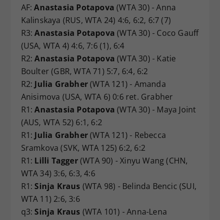
AF:
Anastasia Potapova
(WTA 30) - Anna
Kalinskaya (RUS, WTA 24) 4:6, 6:2, 6:7 (7)
R3:
Anastasia Potapova
(WTA 30) - Coco Gauff
(USA, WTA 4) 4:6, 7:6 (1), 6:4
R2:
Anastasia Potapova
(WTA 30) - Katie
Boulter (GBR, WTA 71) 5:7, 6:4, 6:2
R2:
Julia Grabher
(WTA 121) - Amanda
Anisimova (USA, WTA 6) 0:6 ret. Grabher
R1:
Anastasia Potapova
(WTA 30) - Maya Joint
(AUS, WTA 52) 6:1, 6:2
R1:
Julia Grabher
(WTA 121) - Rebecca
Sramkova (SVK, WTA 125) 6:2, 6:2
R1:
Lilli Tagger
(WTA 90) - Xinyu Wang (CHN,
WTA 34) 3:6, 6:3, 4:6
R1:
Sinja Kraus
(WTA 98) - Belinda Bencic (SUI,
WTA 11) 2:6, 3:6
q3:
Sinja Kraus
(WTA 101) - Anna-Lena