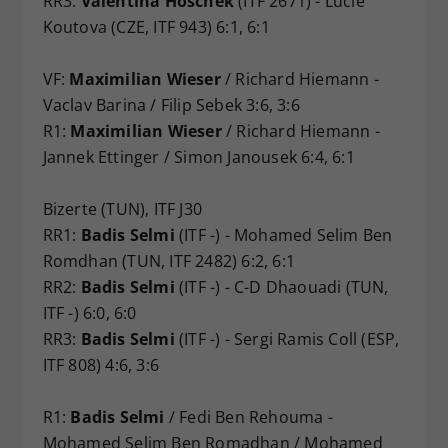
RR3:
Valentina Hoschek
(ITF 2671) - Lucie
Koutova (CZE, ITF 943) 6:1, 6:1
VF:
Maximilian Wieser
/ Richard Hiemann -
Vaclav Barina / Filip Sebek 3:6, 3:6
R1:
Maximilian Wieser
/ Richard Hiemann -
Jannek Ettinger / Simon Janousek 6:4, 6:1
Bizerte (TUN), ITF J30
RR1:
Badis Selmi
(ITF -) - Mohamed Selim Ben
Romdhan (TUN, ITF 2482) 6:2, 6:1
RR2:
Badis Selmi
(ITF -) - C-D Dhaouadi (TUN,
ITF -) 6:0, 6:0
RR3:
Badis Selmi
(ITF -) - Sergi Ramis Coll (ESP,
ITF 808) 4:6, 3:6
R1:
Badis Selmi
/ Fedi Ben Rehouma -
Mohamed Selim Ben Romadhan / Mohamed