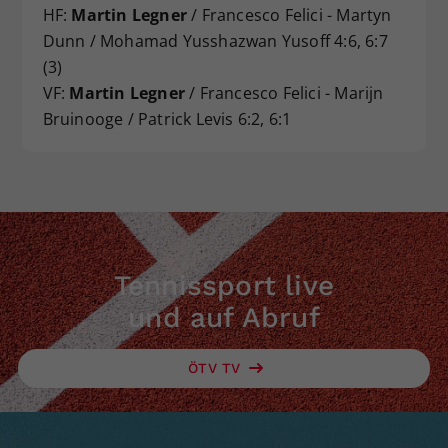
HF:
Martin Legner
/ Francesco Felici - Martyn
Dunn / Mohamad Yusshazwan Yusoff 4:6, 6:7
(3)
VF:
Martin Legner
/ Francesco Felici - Marijn
Bruinooge / Patrick Levis 6:2, 6:1
Tennissport live
und auf Abruf
ÖTV TV