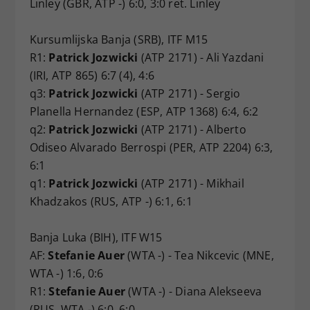
Linley (GBR, ATP -) 6:0, 3:0 ret. Linley
Kursumlijska Banja (SRB), ITF M15
R1:
Patrick Jozwicki
(ATP 2171) - Ali Yazdani
(IRI, ATP 865) 6:7 (4), 4:6
q3:
Patrick Jozwicki
(ATP 2171) - Sergio
Planella Hernandez (ESP, ATP 1368) 6:4, 6:2
q2:
Patrick Jozwicki
(ATP 2171) - Alberto
Odiseo Alvarado Berrospi (PER, ATP 2204) 6:3,
6:1
q1:
Patrick Jozwicki
(ATP 2171) - Mikhail
Khadzakos (RUS, ATP -) 6:1, 6:1
Banja Luka (BIH), ITF W15
AF:
Stefanie Auer
(WTA -) - Tea Nikcevic (MNE,
WTA -) 1:6, 0:6
R1:
Stefanie Auer
(WTA -) - Diana Alekseeva
(RUS, WTA -) 6:0, 6:0