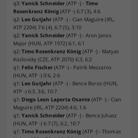
q3:
Yanick Schneider
(ATP -) -
Timo
Rosenkranz König
(ATP -) 6:7 (3), 4:6
q2:
Leo Gutjahr
(ATP -) - Cian Maguire (IRL,
ATP 2204) 7:6 (4), 6:7 (5), 3:10
q2:
Yanick Schneider
(ATP -) - Aron Janos
Major (HUN, ATP 1972) 6:1, 6:1
q2:
Timo Rosenkranz König
(ATP -) - Matyas
Kozlovsky (CZE, ATP 2070) 6:3, 6:2
q1:
Felix Fischer
(ATP -) - Patrik Meszaros
(HUN, ATP -) 0:6, 2:6
q1:
Leo Gutjahr
(ATP -) - Bence Boros (HUN,
ATP -) 6:3, 3:6, 10:7
q1:
Diego Leon Laporta Osante
(ATP -) - Cian
Maguire (IRL, ATP 2204) 4:6, 1:6
q1:
Yanick Schneider
(ATP -) - Bence Juhasz
(HUN, ATP -) 6:7 (7), 6:2, 10:7
q1:
Timo Rosenkranz König
(ATP -) - Thomas