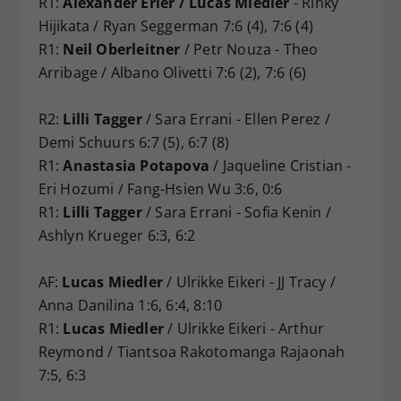
R1:
Alexander Erler / Lucas Miedler
- Rinky
Hijikata / Ryan Seggerman 7:6 (4), 7:6 (4)
R1:
Neil Oberleitner
/ Petr Nouza - Theo
Arribage / Albano Olivetti 7:6 (2), 7:6 (6)
R2:
Lilli Tagger
/ Sara Errani - Ellen Perez /
Demi Schuurs 6:7 (5), 6:7 (8)
R1:
Anastasia Potapova
/ Jaqueline Cristian -
Eri Hozumi / Fang-Hsien Wu 3:6, 0:6
R1:
Lilli Tagger
/ Sara Errani - Sofia Kenin /
Ashlyn Krueger 6:3, 6:2
AF:
Lucas Miedler
/ Ulrikke Eikeri - JJ Tracy /
Anna Danilina 1:6, 6:4, 8:10
R1:
Lucas Miedler
/ Ulrikke Eikeri - Arthur
Reymond / Tiantsoa Rakotomanga Rajaonah
7:5, 6:3