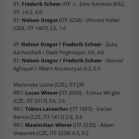
R1:
Frederik Scheer
(ITF -) - Emir Karimov (KAZ,
ITF -) 6:2, 6:0
R1:
Nelson Gregor
(ITF 3258) - Vincent Visker
(GER, ITF 1407) 2:6, 1:6
VF:
Nelson Gregor / Frederik Scheer
- Zuka
Kacheishvili / Davit Poghosyan 3:6, 4:6
R1:
Nelson Gregor / Frederik Scheer
- Manvel
Aghayan / Albert Anzavuryan 6:2, 6:0
Marianske Lazne (CZE), ITF J30
RR1:
Lucas Wieser
(ITF 2050) - Tomas Wirgler
(CZE, ITF 2313) 3:6, 2:6
RR1:
Tobias Lassacher
(ITF 1607) - Vaclav
Barina (CZE, ITF 1412) 2:6, 3:6
RR1:
Maximilian Wieser
(ITF 3233) - Adam
Stepanek (CZE, ITF 3258) 6:3, 6:2