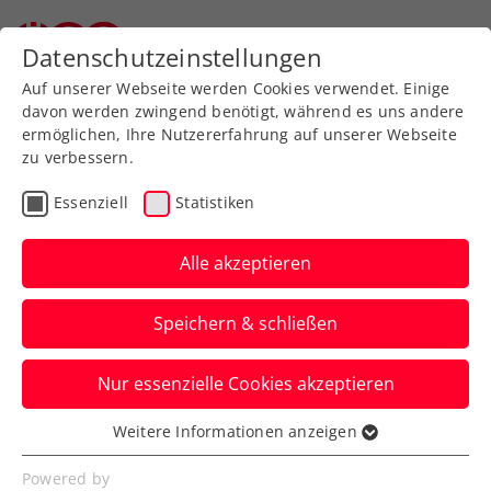
Zurück zur Newsübersicht
Datenschutzeinstellungen
Auf unserer Webseite werden Cookies verwendet. Einige
davon werden zwingend benötigt, während es uns andere
ermöglichen, Ihre Nutzererfahrung auf unserer Webseite
zu verbessern.
Wochenvorschau
Essenziell
Statistiken
Woche 23/2026: Wer?
Wann? Wo?
Alle akzeptieren
Thilo Behrmann vertritt Österreich im
Speichern & schließen
Juniorenbewerb der French Open.
Nur essenzielle Cookies akzeptieren
Verfasst von: , 31.05.2026
Weitere Informationen anzeigen
Essenziell
Essenzielle Cookies werden für grundlegende
Powered by