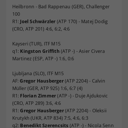
Heilbronn - Bad Rappenau (GER), Challenger
100
R1:
Joel Schwärzler
(ATP 170) - Matej Dodig
(CRO, ATP 201) 4:6, 6:2, 4:6
Kayseri (TUR), ITF M15
q1:
Kingston Griffith
(ATP -) - Asier Civera
Martinez (ESP, ATP -) 1:6, 0:6
Ljubljana (SLO), ITF M15
AF:
Gregor Hausberger
(ATP 2204) - Calvin
Müller (GER, ATP 925) 1:6, 6:7 (4)
R1:
Florian Zimmer
(ATP -) - Duje Ajdukovic
(CRO, ATP 289) 3:6, 4:6
R1:
Gregor Hausberger
(ATP 2204) - Oleksii
Krutykh (UKR, ATP 834) 7:5, 4:6, 6:3
q2:
Benedikt Szerencsits
(ATP -) - Nicola Senn