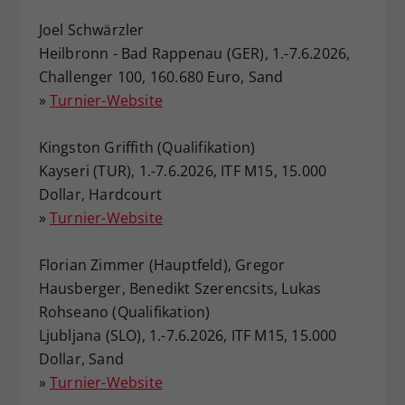
Dieser Wert speichert Ihre Consent-
Joel Schwärzler
Einstellungen. Unter anderem eine
Heilbronn - Bad Rappenau (GER), 1.-7.6.2026,
zufällig generierte ID, für die
Challenger 100, 160.680 Euro, Sand
Zweck
historische Speicherung Ihrer
»
Turnier-Website
vorgenommen Einstellungen, falls der
Webseiten-Betreiber dies eingestellt
hat.
Kingston Griffith (Qualifikation)
Kayseri (TUR), 1.-7.6.2026, ITF M15, 15.000
Dollar, Hardcourt
»
Turnier-Website
Florian Zimmer (Hauptfeld), Gregor
Hausberger, Benedikt Szerencsits, Lukas
Rohseano (Qualifikation)
Ljubljana (SLO), 1.-7.6.2026, ITF M15, 15.000
Dollar, Sand
»
Turnier-Website