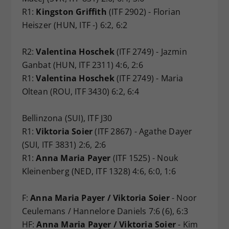
R1:
Kingston Griffith
(ITF 2902) - Florian
Heiszer (HUN, ITF -) 6:2, 6:2
R2:
Valentina Hoschek
(ITF 2749) - Jazmin
Ganbat (HUN, ITF 2311) 4:6, 2:6
R1:
Valentina Hoschek
(ITF 2749) - Maria
Oltean (ROU, ITF 3430) 6:2, 6:4
Bellinzona (SUI), ITF J30
R1:
Viktoria Soier
(ITF 2867) - Agathe Dayer
(SUI, ITF 3831) 2:6, 2:6
R1:
Anna Maria Payer
(ITF 1525) - Nouk
Kleinenberg (NED, ITF 1328) 4:6, 6:0, 1:6
F:
Anna Maria Payer / Viktoria Soier
- Noor
Ceulemans / Hannelore Daniels 7:6 (6), 6:3
HF:
Anna Maria Payer / Viktoria Soier
- Kim