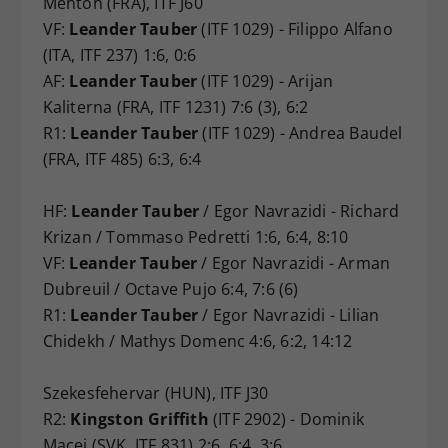
Menton (FRA), ITF J60
VF:
Leander Tauber
(ITF 1029) - Filippo Alfano
(ITA, ITF 237) 1:6, 0:6
AF:
Leander Tauber
(ITF 1029) - Arijan
Kaliterna (FRA, ITF 1231) 7:6 (3), 6:2
R1:
Leander Tauber
(ITF 1029) - Andrea Baudel
(FRA, ITF 485) 6:3, 6:4
HF:
Leander Tauber
/ Egor Navrazidi - Richard
Krizan / Tommaso Pedretti 1:6, 6:4, 8:10
VF:
Leander Tauber
/ Egor Navrazidi - Arman
Dubreuil / Octave Pujo 6:4, 7:6 (6)
R1:
Leander Tauber
/ Egor Navrazidi - Lilian
Chidekh / Mathys Domenc 4:6, 6:2, 14:12
Szekesfehervar (HUN), ITF J30
R2:
Kingston Griffith
(ITF 2902) - Dominik
Macej (SVK, ITF 831) 2:6, 6:4, 3:6