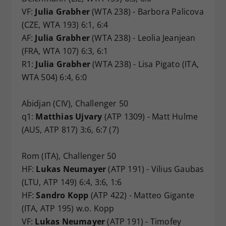
VF:
Julia Grabher
(WTA 238) - Barbora Palicova
(CZE, WTA 193) 6:1, 6:4
AF:
Julia Grabher
(WTA 238) - Leolia Jeanjean
(FRA, WTA 107) 6:3, 6:1
R1:
Julia Grabher
(WTA 238) - Lisa Pigato (ITA,
WTA 504) 6:4, 6:0
Abidjan (CIV), Challenger 50
q1:
Matthias Ujvary
(ATP 1309) - Matt Hulme
(AUS, ATP 817) 3:6, 6:7 (7)
Rom (ITA), Challenger 50
HF:
Lukas Neumayer
(ATP 191) - Vilius Gaubas
(LTU, ATP 149) 6:4, 3:6, 1:6
HF:
Sandro Kopp
(ATP 422) - Matteo Gigante
(ITA, ATP 195) w.o. Kopp
VF:
Lukas Neumayer
(ATP 191) - Timofey