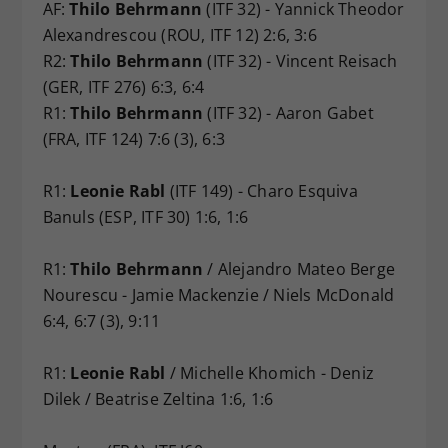
AF:
Thilo Behrmann
(ITF 32) - Yannick Theodor
Alexandrescou (ROU, ITF 12) 2:6, 3:6
R2:
Thilo Behrmann
(ITF 32) - Vincent Reisach
(GER, ITF 276) 6:3, 6:4
R1:
Thilo Behrmann
(ITF 32) - Aaron Gabet
(FRA, ITF 124) 7:6 (3), 6:3
R1:
Leonie Rabl
(ITF 149) - Charo Esquiva
Banuls (ESP, ITF 30) 1:6, 1:6
R1:
Thilo Behrmann
/ Alejandro Mateo Berge
Nourescu - Jamie Mackenzie / Niels McDonald
6:4, 6:7 (3), 9:11
R1:
Leonie Rabl
/ Michelle Khomich - Deniz
Dilek / Beatrise Zeltina 1:6, 1:6