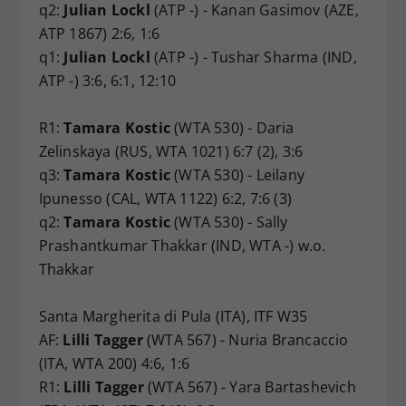
q2:
Julian Lockl
(ATP -) - Kanan Gasimov (AZE,
ATP 1867) 2:6, 1:6
q1:
Julian Lockl
(ATP -) - Tushar Sharma (IND,
ATP -) 3:6, 6:1, 12:10
R1:
Tamara Kostic
(WTA 530) - Daria
Zelinskaya (RUS, WTA 1021) 6:7 (2), 3:6
q3:
Tamara Kostic
(WTA 530) - Leilany
Ipunesso (CAL, WTA 1122) 6:2, 7:6 (3)
q2:
Tamara Kostic
(WTA 530) - Sally
Prashantkumar Thakkar (IND, WTA -) w.o.
Thakkar
Santa Margherita di Pula (ITA), ITF W35
AF:
Lilli Tagger
(WTA 567) - Nuria Brancaccio
(ITA, WTA 200) 4:6, 1:6
R1:
Lilli Tagger
(WTA 567) - Yara Bartashevich