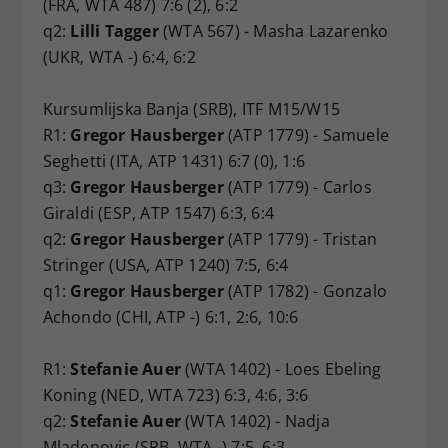
(FRA, WTA 487) 7:6 (2), 6:2
q2:
Lilli Tagger
(WTA 567) - Masha Lazarenko
(UKR, WTA -) 6:4, 6:2
Kursumlijska Banja (SRB), ITF M15/W15
R1:
Gregor Hausberger
(ATP 1779) - Samuele
Seghetti (ITA, ATP 1431) 6:7 (0), 1:6
q3:
Gregor Hausberger
(ATP 1779) - Carlos
Giraldi (ESP, ATP 1547) 6:3, 6:4
q2:
Gregor Hausberger
(ATP 1779) - Tristan
Stringer (USA, ATP 1240) 7:5, 6:4
q1:
Gregor Hausberger
(ATP 1782) - Gonzalo
Achondo (CHI, ATP -) 6:1, 2:6, 10:6
R1:
Stefanie Auer
(WTA 1402) - Loes Ebeling
Koning (NED, WTA 723) 6:3, 4:6, 3:6
q2:
Stefanie Auer
(WTA 1402) - Nadja
Mladenovic (SRB, WTA -) 7:5, 6:3