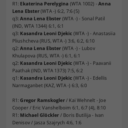
R1:
Ekaterina Perelygina
(WTA 1002) -
Anna
Lena Ebster
(WTA -) 6:2, 7:6 (5)
q3:
Anna Lena Ebster
(WTA -) - Sonal Patil
(IND, WTA 1344) 6:1, 6:1
q3:
Kasandra Leoni Djekic
(WTA -) - Anastasiia
Pliushcheva (RUS, WTA -) 3:6, 6:2, 6:10
q2:
Anna Lena Ebster
(WTA -) - Lubov
Khulapova (RUS, WTA -) 6:1, 6:1
q2:
Kasandra Leoni Djekic
(WTA -) - Paavanii
Paathak (IND, WTA 1373) 7:5, 6:2
q1:
Kasandra Leoni Djekic
(WTA -) - Edellis
Narmaganbet (KAZ, WTA -) 6:3, 6:0
R1:
Gregor Ramskogler
/ Kai Wehnelt - Joe
Cooper / Eric Vanshelboim 6:1, 6:7 (4), 8:10
R1:
Michael Glöckler
/ Boris Butilija - Ivan
Denisov / Jasza Szajrych 4:6, 1:6