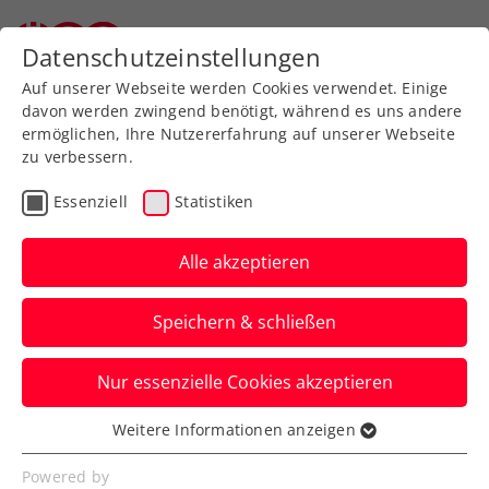
Zurück zur Newsübersicht
Datenschutzeinstellungen
Auf unserer Webseite werden Cookies verwendet. Einige
davon werden zwingend benötigt, während es uns andere
ermöglichen, Ihre Nutzererfahrung auf unserer Webseite
zu verbessern.
Wochenvorschau
Essenziell
Statistiken
Woche 17/2025: Wer?
Wann? Wo?
Alle akzeptieren
Lilli Tagger wagt aktuell den Spagat
Speichern & schließen
zwischen Juniorinnen- und Profitour.
Nur essenzielle Cookies akzeptieren
Verfasst von: , 20.04.2025
Weitere Informationen anzeigen
Essenziell
Essenzielle Cookies werden für grundlegende
Powered by