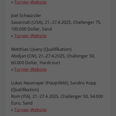
»
Turnier-Website
Dieser Wert speichert Ihre Consent-
Einstellungen. Unter anderem eine
Joel Schwärzler
zufällig generierte ID, für die
Savannah (USA), 21.-27.4.2025, Challenger 75,
Zweck
historische Speicherung Ihrer
100.000 Dollar, Sand
vorgenommen Einstellungen, falls der
Webseiten-Betreiber dies eingestellt
»
Turnier-Website
hat.
Matthias Ujvary (Qualifikation)
Abidjan (CIV), 21.-27.4.2025, Challenger 50,
60.000 Dollar, Hardcourt
»
Turnier-Website
Lukas Neumayer (Hauptfeld), Sandro Kopp
(Qualifikation)
Rom (ITA), 21.-27.4.2025, Challenger 50, 54.000
Euro, Sand
»
Turnier-Website