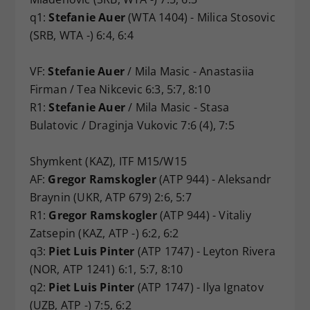
q1:
Stefanie Auer
(WTA 1404) - Milica Stosovic
(SRB, WTA -) 6:4, 6:4
VF:
Stefanie Auer
/ Mila Masic - Anastasiia
Firman / Tea Nikcevic 6:3, 5:7, 8:10
R1:
Stefanie Auer
/ Mila Masic - Stasa
Bulatovic / Draginja Vukovic 7:6 (4), 7:5
Shymkent (KAZ), ITF M15/W15
AF:
Gregor Ramskogler
(ATP 944) - Aleksandr
Braynin (UKR, ATP 679) 2:6, 5:7
R1:
Gregor Ramskogler
(ATP 944) - Vitaliy
Zatsepin (KAZ, ATP -) 6:2, 6:2
q3:
Piet Luis Pinter
(ATP 1747) - Leyton Rivera
(NOR, ATP 1241) 6:1, 5:7, 8:10
q2:
Piet Luis Pinter
(ATP 1747) - Ilya Ignatov
(UZB, ATP -) 7:5, 6:2