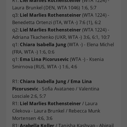
R1:
Liel Marlies Rothensteiner
(WTA 1224) -
Laura Brunkel (DEN, WTA 1046) 1:6, 5:7
q3:
Liel Marlies Rothensteiner
(WTA 1224) -
Benedetta Ortenzi (ITA, WTA -) 7:6 (1), 6:2
q2:
Liel Marlies Rothensteiner
(WTA 1224) -
Adriana Tkachenko (UKR, WTA -) 3:6, 6:1, 10:7
q1:
Chiara Isabella Jung
(WTA -) - Elena Michel
(FRA, WTA -) 1:6, 0:6
q1:
Ema Lina Picorusevic
(WTA -) - Ksenia
Smirnova (RUS, WTA -) 1:6, 4:6
R1:
Chiara Isabella Jung / Ema Lina
Picorusevic
- Sofia Avataneo / Valentina
Losciale 2:6, 5:7
R1:
Liel Marlies Rothensteiner
/ Laura
Cilekova - Laura Brunkel / Rebecca Munk
Mortensen 4:6, 3:6
R1:
Arabella Koller
/ Tanisha Kashyap - Abigail