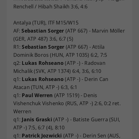
Renchell / Hibah Shaikh 3:6, 4:6
Antalya (TUR), ITF M15/W15
AF:
Sebastian Sorger
(ATP 667) - Marvin Möller
(GER, ATP 487) 3:6, 6:7 (5)
R1:
Sebastian Sorger
(ATP 667) - Attila
Dominik Boros (HUN, ATP 1035) 6:2, 7:5
q2:
Lukas Rohseano
(ATP -) - Radovan
Michalik (SVK, ATP 1374) 6:4, 3:6, 6:10
q1:
Lukas Rohseano
(ATP -) - Derin Can
Atacan (TUN, ATP -) 6:3, 6:1
q1:
Paul Werren
(ATP 1519) - Denis
Vishenchuk Vishenko (RUS, ATP -) 2:6, 0:2 ret.
Werren
q1:
Janis Graski
(ATP -) - Batiste Guerra (SUI,
ATP -) 7:5, 6:7 (4), 8:10
q1:
Patrick Jozwicki
(ATP -) - Derin Sen (AUS,