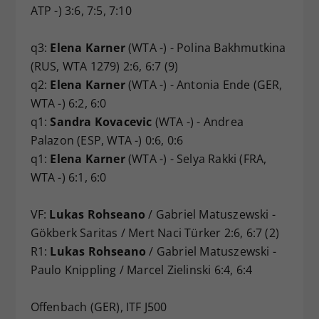
ATP -) 3:6, 7:5, 7:10
q3:
Elena Karner
(WTA -) - Polina Bakhmutkina
(RUS, WTA 1279) 2:6, 6:7 (9)
q2:
Elena Karner
(WTA -) - Antonia Ende (GER,
WTA -) 6:2, 6:0
q1:
Sandra Kovacevic
(WTA -) - Andrea
Palazon (ESP, WTA -) 0:6, 0:6
q1:
Elena Karner
(WTA -) - Selya Rakki (FRA,
WTA -) 6:1, 6:0
VF:
Lukas Rohseano
/ Gabriel Matuszewski -
Gökberk Saritas / Mert Naci Türker 2:6, 6:7 (2)
R1:
Lukas Rohseano
/ Gabriel Matuszewski -
Paulo Knippling / Marcel Zielinski 6:4, 6:4
Offenbach (GER), ITF J500