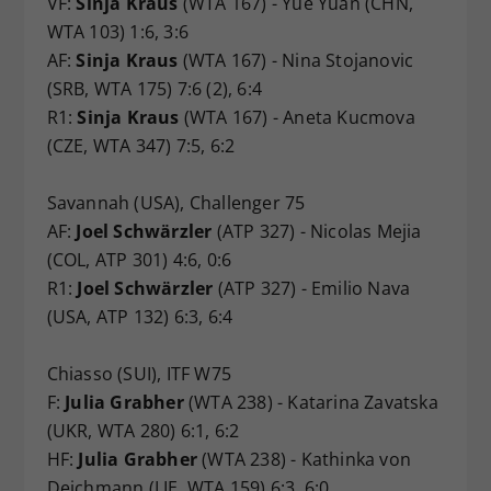
VF:
Sinja Kraus
(WTA 167) - Yue Yuan (CHN,
WTA 103) 1:6, 3:6
AF:
Sinja Kraus
(WTA 167) - Nina Stojanovic
(SRB, WTA 175) 7:6 (2), 6:4
R1:
Sinja Kraus
(WTA 167) - Aneta Kucmova
(CZE, WTA 347) 7:5, 6:2
Savannah (USA), Challenger 75
AF:
Joel Schwärzler
(ATP 327) - Nicolas Mejia
(COL, ATP 301) 4:6, 0:6
R1:
Joel Schwärzler
(ATP 327) - Emilio Nava
(USA, ATP 132) 6:3, 6:4
Chiasso (SUI), ITF W75
F:
Julia Grabher
(WTA 238) - Katarina Zavatska
(UKR, WTA 280) 6:1, 6:2
HF:
Julia Grabher
(WTA 238) - Kathinka von
Deichmann (LIE, WTA 159) 6:3, 6:0