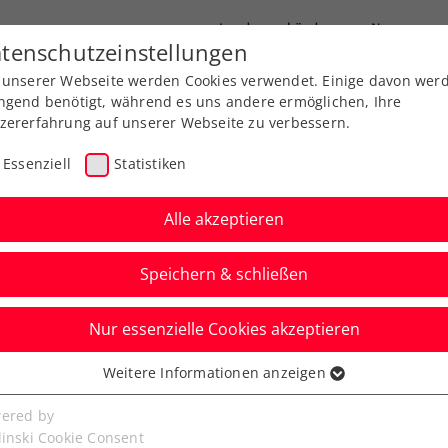
Landesverbände
News
tenschutzeinstellungen
 unserer Webseite werden Cookies verwendet. Einige davon wer
port
Ausbildung
Services
Über uns
ngend benötigt, während es uns andere ermöglichen, Ihre
zererfahrung auf unserer Webseite zu verbessern.
Essenziell
Statistiken
Alle akzeptieren
Speichern & schließen
Nur essenzielle Cookies akzeptieren
: Wer? Wann? Wo?
Weitere Informationen anzeigen
ssenziell
senzielle Cookies werden für grundlegende Funktionen der
ered by
allenger in der französischen Hafenstadt
bseite benötigt. Dadurch ist gewährleistet, dass die Webseite
linski Cookie Consent