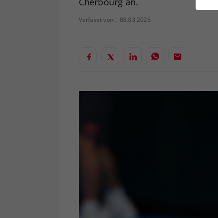
Cherbourg an.
ei
Verfasst von: , 08.03.2026
S