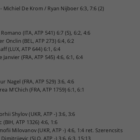
u - Michiel De Krom / Ryan Nijboer 6:3, 7:6 (2)
 Romano (ITA, ATP 541) 6:7 (5), 6:2, 4:6
r Onclin (BEL, ATP 273) 6:4, 6:2
aff (LUX, ATP 644) 6:1, 6:4
Janvier (FRA, ATP 545) 4:6, 6:1, 6:4
ur Nagel (FRA, ATP 529) 3:6, 4:6
rea M'Chich (FRA, ATP 1759) 6:1, 6:1
rhii Shylov (UKR, ATP -) 3:6, 3:6
c (BIH, ATP 1326) 4:6, 1:6
mofii Milovanov (UKR, ATP -) 4:6, 1:4 ret. Szerencsits
Dimitrijevic (SLO, ATP -) 3:6, 6:3, 15:13