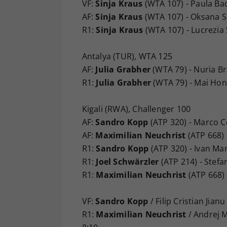
VF:
Sinja Kraus
(WTA 107) - Paula Bad
AF:
Sinja Kraus
(WTA 107) - Oksana Se
R1:
Sinja Kraus
(WTA 107) - Lucrezia S
Antalya (TUR), WTA 125
AF:
Julia Grabher
(WTA 79) - Nuria Bra
R1:
Julia Grabher
(WTA 79) - Mai Hon
Kigali (RWA), Challenger 100
AF:
Sandro Kopp
(ATP 320) - Marco Ce
AF:
Maximilian Neuchrist
(ATP 668) -
R1:
Sandro Kopp
(ATP 320) - Ivan Mar
R1:
Joel Schwärzler
(ATP 214) - Stefan
R1:
Maximilian Neuchrist
(ATP 668) -
VF:
Sandro Kopp
/ Filip Cristian Jianu
R1:
Maximilian Neuchrist
/ Andrej M