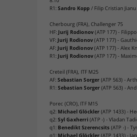
8:10
R1:
Sandro Kopp
/ Filip Cristian Jian
Cherbourg (FRA), Challenger 75
HF:
Jurij Rodionov
(ATP 177) - Filippo
VF:
Jurij Rodionov
(ATP 177) - Gauthie
AF:
Jurij Rodionov
(ATP 177) - Alex Kn
R1:
Jurij Rodionov
(ATP 177) - Maxime 
Creteil (FRA), ITF M25
AF:
Sebastian Sorger
(ATP 563) - Arth
R1:
Sebastian Sorger
(ATP 563) - And
Porec (CRO), ITF M15
q2:
Michael Glöckler
(ATP 1433) - Heo
q2:
Syl Gaxherri
(ATP -) - Vladan Tadi
q1:
Benedikt Szerencsits
(ATP -) - Ty
q1:
Michael Glöckler
(ATP 1433) - Jan 