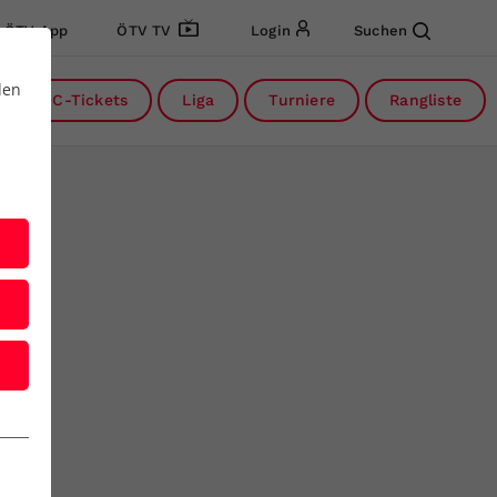
ÖTV App
ÖTV TV
Login
Suchen
den
DC-Tickets
Liga
Turniere
Rangliste