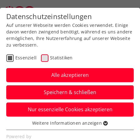
Zurück zur Newsübersicht
Datenschutzeinstellungen
Auf unserer Webseite werden Cookies verwendet. Einige
davon werden zwingend benötigt, während es uns andere
ermöglichen, Ihre Nutzererfahrung auf unserer Webseite
zu verbessern.
Kids & Jugend
Essenziell
Statistiken
WILSON ÖTV Austria
Schultenniscup:
Alle akzeptieren
Hochkarätiges
Speichern & schließen
Bundesfinale in
Grieskirchen steht bevor
Nur essenzielle Cookies akzeptieren
Weitere Informationen anzeigen
Der UTC Grieskirchen kann 2023 mit
Essenziell
einem einmaligen Event aufwarten, mit
Essenzielle Cookies werden für grundlegende
Powered by