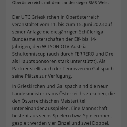
Oberösterreich, mit dem Landessieger SMS Wels.
Dieser Wert speichert Ihre Consent-
Einstellungen. Unter anderem eine
Der UTC Grieskirchen in Oberösterreich
zufällig generierte ID, für die
veranstaltet vom 11. bis zum 15. Juni 2023 auf
Zweck
historische Speicherung Ihrer
seiner Anlage die diesjährigen Schülerliga-
vorgenommen Einstellungen, falls der
Webseiten-Betreiber dies eingestellt
Bundesmeisterschaften der Elf- bis 14-
hat.
Jährigen, den WILSON ÖTV Austria
Schultenniscup (auch durch FERRERO und Drei
als Hauptsponsoren stark unterstützt). Als
Partner stellt auch der Tennisverein Gallspach
seine Plätze zur Verfügung.
In Grieskirchen und Gallspach sind die neun
Landesmeisterteams Österreichs zu sehen, die
den Österreichischen Meistertitel
untereinander ausspielen. Eine Mannschaft
besteht aus sechs Spielern bzw. Spielerinnen,
gespielt werden vier Einzel und zwei Doppel.