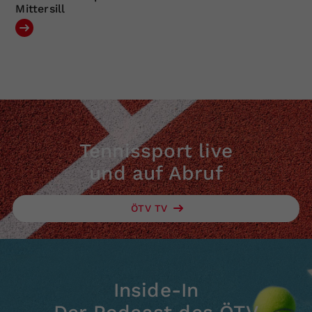
Mittersill
Tennissport live
und auf Abruf
ÖTV TV
Inside-In