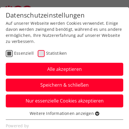
Zurück zur Newsübersicht
Datenschutzeinstellungen
Auf unserer Webseite werden Cookies verwendet. Einige
davon werden zwingend benötigt, während es uns andere
ermöglichen, Ihre Nutzererfahrung auf unserer Webseite
zu verbessern.
Rollstuhltennis
Essenziell
Statistiken
Wheelchairtennis Team
Cup 2020
Alle akzeptieren
Der sanitären Krise zum Trotz ging am
Speichern & schließen
Freitag, den 21. August, schon zum 24.
Mal der Wheelchairtennis Team Cup an
Nur essenzielle Cookies akzeptieren
der Anlage des Center Court Südstadt
Weitere Informationen anzeigen
über die Bühne.
Essenziell
Essenzielle Cookies werden für grundlegende
Powered by
Verfasst von: Nicolas Lanquetin, 24.08.2020