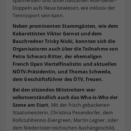
spannenden und unterhaltsamen Rolli-Geher-
Dieser Wert speichert Ihre Consent-
Doppeln aufs Neue bewiesen, wie inklusiv der
Einstellungen. Unter anderem eine
Tennissport sein kann.
zufällig generierte ID, für die
Neben prominenten Stammgästen, wie dem
Zweck
historische Speicherung Ihrer
vorgenommen Einstellungen, falls der
Kabarettisten Viktor Gernot und dem
Webseiten-Betreiber dies eingestellt
Bauchredner Tricky Nicki, konnten sich die
hat.
Organisatoren auch über die Teilnahme von
Petra Schwarz-Ritter, der ehemaligen
French Open Viertelfinalistin und aktuellen
NÖTV-Präsidentin, und Thomas Schweda,
dem Geschäftsführer des ÖTV, freuen.
Bei den sitzenden Mitstreitern war
selbstverständlich auch das Who-is-Who der
Szene am Start.
Mit der frisch gebackenen
Staatsmeisterin, Christina Pesendorfer, dem
Rollstuhltennis-Evergreen, Martin Legner, oder
dem Niederösterreichischen Aushängeschild,