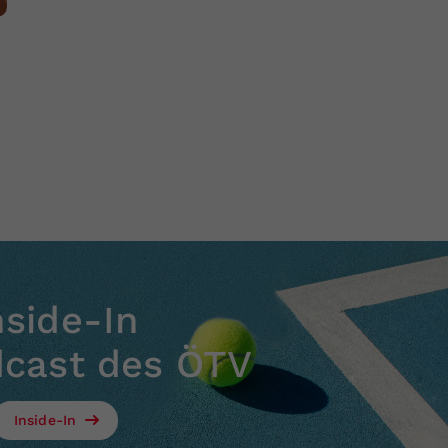
nside-In
dcast des ÖTV
Inside-In