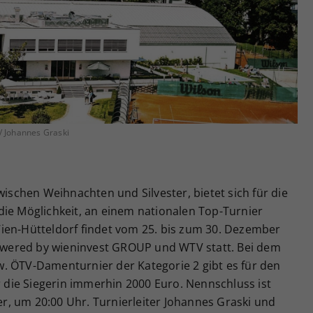
Zweck
generierte ID, für die historische Speicherung
Ihrer vorgenommen Einstellungen, falls der
Webseiten-Betreiber dies eingestellt hat.
 / Johannes Graski
wischen Weihnachten und Silvester, bietet sich für die
die Möglichkeit, an einem nationalen Top-Turnier
ien-Hütteldorf findet vom 25. bis zum 30. Dezember
wered by wieninvest GROUP und WTV statt. Bei dem
. ÖTV-Damenturnier der Kategorie 2 gibt es für den
ür die Siegerin immerhin 2000 Euro. Nennschluss ist
, um 20:00 Uhr. Turnierleiter Johannes Graski und