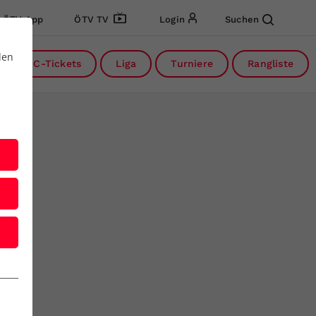
ÖTV App
ÖTV TV
Login
Suchen
den
DC-Tickets
Liga
Turniere
Rangliste