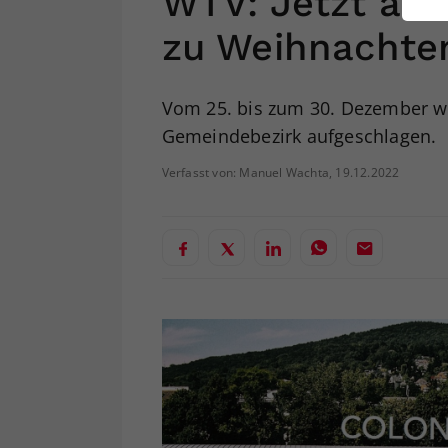
WTV: Jetzt anm
ei
zu Weihnachte
S
Vom 25. bis zum 30. Dezember w
Gemeindebezirk aufgeschlagen.
Verfasst von: Manuel Wachta, 19.12.2022