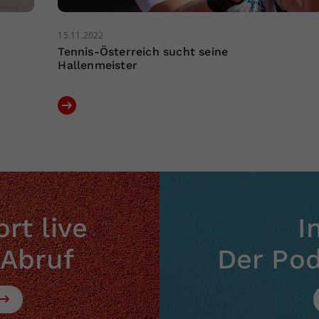
15.11.2022
Tennis-Österreich sucht seine
Hallenmeister
rt live
I
 Abruf
Der Po