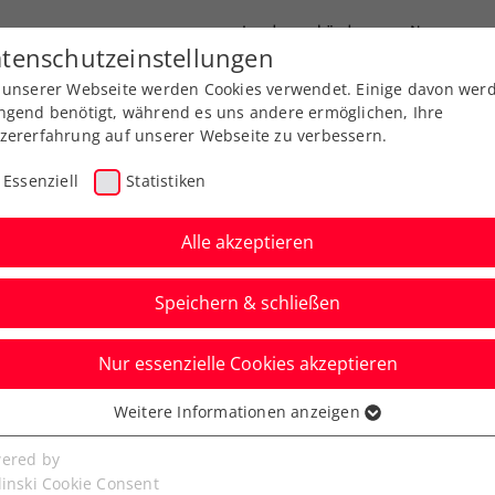
Landesverbände
News
tenschutzeinstellungen
 unserer Webseite werden Cookies verwendet. Einige davon wer
port
Ausbildung
Services
Über uns
ngend benötigt, während es uns andere ermöglichen, Ihre
zererfahrung auf unserer Webseite zu verbessern.
Essenziell
Statistiken
Alle akzeptieren
Speichern & schließen
Nur essenzielle Cookies akzeptieren
stmas Turnier
Weitere Informationen anzeigen
ssenziell
eninvest GROUP und
senzielle Cookies werden für grundlegende Funktionen der
ered by
bseite benötigt. Dadurch ist gewährleistet, dass die Webseite
linski Cookie Consent