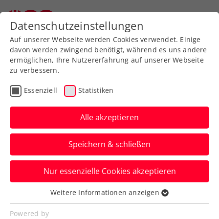
Zurück zur Newsübersicht
Datenschutzeinstellungen
Auf unserer Webseite werden Cookies verwendet. Einige
davon werden zwingend benötigt, während es uns andere
ermöglichen, Ihre Nutzererfahrung auf unserer Webseite
zu verbessern.
Kids & Jugend
Kaderlehrgänge ÖTV
Essenziell
Statistiken
U12-Leistungsschau in
der Südstadt
Alle akzeptieren
Der Jahrgang 2010 hat in den letzten
Speichern & schließen
Tagen sein ganzes Können im ÖTV-
Leistungszentrum präsentiert.
Nur essenzielle Cookies akzeptieren
Verfasst von: Manuel Wachta, 04.10.2022
Weitere Informationen anzeigen
Essenziell
Essenzielle Cookies werden für grundlegende
Powered by