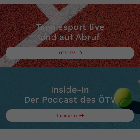
Tennissport live
und auf Abruf
ÖTV TV
Inside-In
Der Podcast des ÖTV
Inside-In