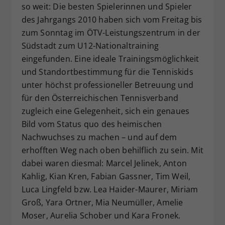
so weit: Die besten Spielerinnen und Spieler
Dieser Wert speichert Ihre Consent-
des Jahrgangs 2010 haben sich vom Freitag bis
Einstellungen. Unter anderem eine
zum Sonntag im ÖTV-Leistungszentrum in der
zufällig generierte ID, für die
Südstadt zum U12-Nationaltraining
Zweck
historische Speicherung Ihrer
vorgenommen Einstellungen, falls der
eingefunden. Eine ideale Trainingsmöglichkeit
Webseiten-Betreiber dies eingestellt
und Standortbestimmung für die Tenniskids
hat.
unter höchst professioneller Betreuung und
für den Österreichischen Tennisverband
zugleich eine Gelegenheit, sich ein genaues
Bild vom Status quo des heimischen
Nachwuchses zu machen – und auf dem
erhofften Weg nach oben behilflich zu sein. Mit
dabei waren diesmal: Marcel Jelinek, Anton
Kahlig, Kian Kren, Fabian Gassner, Tim Weil,
Luca Lingfeld bzw. Lea Haider-Maurer, Miriam
Groß, Yara Ortner, Mia Neumüller, Amelie
Moser, Aurelia Schober und Kara Fronek.