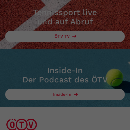
Tennissport live
und auf Abruf
ÖTV TV
Inside-In
Der Podcast des ÖTV
Inside-In