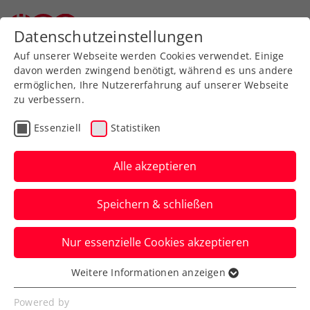
Zurück zur Newsübersicht
Datenschutzeinstellungen
Auf unserer Webseite werden Cookies verwendet. Einige
davon werden zwingend benötigt, während es uns andere
ermöglichen, Ihre Nutzererfahrung auf unserer Webseite
zu verbessern.
ITF
Turniere
Essenziell
Statistiken
Topfeld bei 22. Sparkasse
ITF World Tennis Tour
Alle akzeptieren
Kramsach
Speichern & schließen
Beim ITF-M25-Event, sponsored by
Nur essenzielle Cookies akzeptieren
Autohaus Strasser, startet am Dienstag
der Hauptbewerb.
Weitere Informationen anzeigen
Essenziell
Verfasst von: Presseaussendung / Redaktion, 13.07.2025
Essenzielle Cookies werden für grundlegende
Powered by