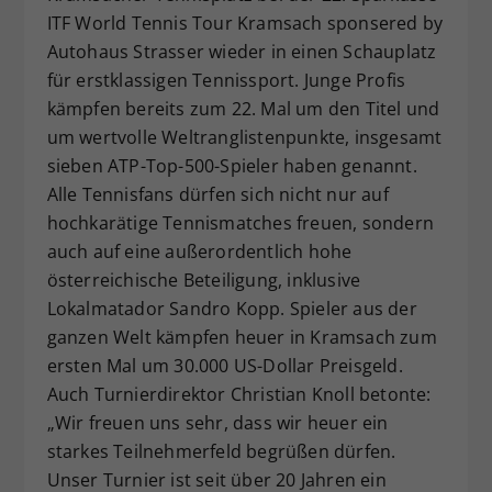
ITF World Tennis Tour Kramsach sponsered by
Dieser Wert speichert Ihre Consent-
Autohaus Strasser wieder in einen Schauplatz
Einstellungen. Unter anderem eine
zufällig generierte ID, für die
für erstklassigen Tennissport. Junge Profis
Zweck
historische Speicherung Ihrer
kämpfen bereits zum 22. Mal um den Titel und
vorgenommen Einstellungen, falls der
um wertvolle Weltranglistenpunkte, insgesamt
Webseiten-Betreiber dies eingestellt
sieben ATP-Top-500-Spieler haben genannt.
hat.
Alle Tennisfans dürfen sich nicht nur auf
hochkarätige Tennismatches freuen, sondern
auch auf eine außerordentlich hohe
österreichische Beteiligung, inklusive
Lokalmatador Sandro Kopp. Spieler aus der
ganzen Welt kämpfen heuer in Kramsach zum
ersten Mal um 30.000 US-Dollar Preisgeld.
Auch Turnierdirektor Christian Knoll betonte:
„Wir freuen uns sehr, dass wir heuer ein
starkes Teilnehmerfeld begrüßen dürfen.
Unser Turnier ist seit über 20 Jahren ein