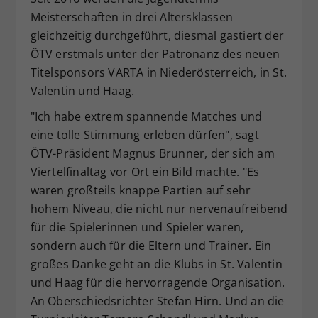
Meisterschaften in drei Altersklassen
Dieser Wert speichert Ihre Consent-
Einstellungen. Unter anderem eine
gleichzeitig durchgeführt, diesmal gastiert der
zufällig generierte ID, für die
ÖTV erstmals unter der Patronanz des neuen
Zweck
historische Speicherung Ihrer
Titelsponsors VARTA in Niederösterreich, in St.
vorgenommen Einstellungen, falls der
Valentin und Haag.
Webseiten-Betreiber dies eingestellt
hat.
"Ich habe extrem spannende Matches und
eine tolle Stimmung erleben dürfen", sagt
ÖTV-Präsident Magnus Brunner, der sich am
Viertelfinaltag vor Ort ein Bild machte. "Es
waren großteils knappe Partien auf sehr
hohem Niveau, die nicht nur nervenaufreibend
für die Spielerinnen und Spieler waren,
sondern auch für die Eltern und Trainer. Ein
großes Danke geht an die Klubs in St. Valentin
und Haag für die hervorragende Organisation.
An Oberschiedsrichter Stefan Hirn. Und an die