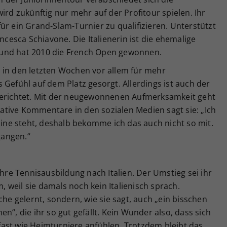
ird zukünftig nur mehr auf der Profitour spielen. Ihr
r für ein Grand-Slam-Turnier zu qualifizieren. Unterstützt
ancesca Schiavone. Die Italienerin ist die ehemalige
und hat 2010 die French Open gewonnen.
 in den letzten Wochen vor allem für mehr
 Gefühl auf dem Platz gesorgt. Allerdings ist auch der
gerichtet. Mit der neugewonnenen Aufmerksamkeit geht
tive Kommentare in den sozialen Medien sagt sie: „Ich
nline steht, deshalb bekomme ich das auch nicht so mit.
gangen.“
ihre Tennisausbildung nach Italien. Der Umstieg sei ihr
m, weil sie damals noch kein Italienisch sprach.
che gelernt, sondern, wie sie sagt, auch „ein bisschen
n“, die ihr so gut gefällt. Kein Wunder also, dass sich
n fast wie Heimturniere anfühlen. Trotzdem bleibt das