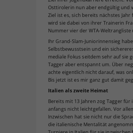
Osttirolerin nun aber endgültig und w
Ziel ist es, sich bereits nächstes Jah
wird sie dabei von ihrer Trainerin Fr
Nummer vier der WTA-Weltrangliste 
Ihr Grand-Slam-Juniorinnensieg habe
Selbstbewusstsein und ein sichereres
mediale Fokus seitdem sehr auf sie 
Tagger aber entspannt um. Über nega
achte eigentlich nicht darauf, was o
Bis jetzt ist es mir ganz gut damit ge
Italien als zweite Heimat
Bereits mit 13 Jahren zog Tagger für 
anfangs nicht leichtgefallen. Vor alle
Inzwischen hat sie nicht nur die Spra
die italienische Mentalität angenomme
Turniere in Italien für sie inzwische