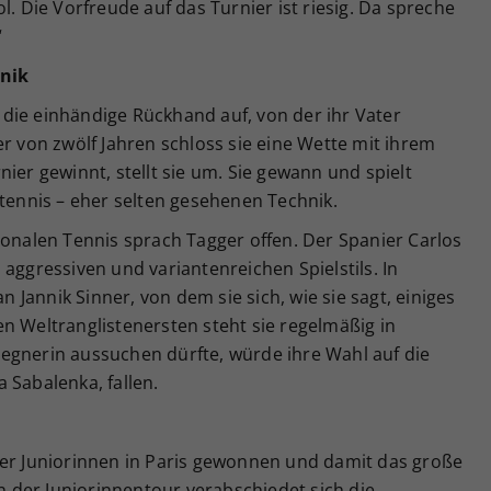
l. Die Vorfreude auf das Turnier ist riesig. Da spreche
“
hnik
ch die einhändige Rückhand auf, von der ihr Vater
er von zwölf Jahren schloss sie eine Wette mit ihrem
ier gewinnt, stellt sie um. Sie gewann und spielt
ntennis – eher selten gesehenen Technik.
ionalen Tennis sprach Tagger offen. Der Spanier Carlos
aggressiven und variantenreichen Spielstils. In
an Jannik Sinner, von dem sie sich, wie sie sagt, einiges
n Weltranglistenersten steht sie regelmäßig in
egnerin aussuchen dürfte, würde ihre Wahl auf die
 Sabalenka, fallen.
der Juniorinnen in Paris gewonnen und damit das große
on der Juniorinnentour verabschiedet sich die