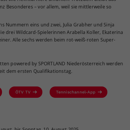
anz Besonderes – vor allem, weil sie mittlerweile so
hs Nummern eins und zwei, Julia Grabher und Sinja
 drei Wildcard-Spielerinnen Arabella Koller, Ekaterina
einer. Alle sechs werden beim rot-weiß-roten Super-
etten powered by SPORTLAND Niederösterreich werden
eit dem ersten Qualifikationstag.
ÖTV TV
Tennischannel-App
ugust, bis Sonntag, 10. August 2025