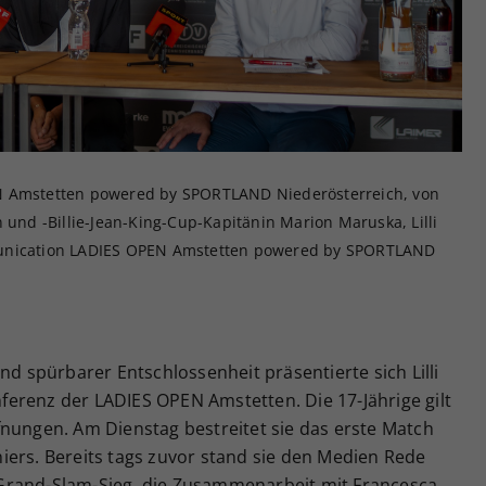
Zweck
generierte ID, für die historische Speicherung
Ihrer vorgenommen Einstellungen, falls der
Webseiten-Betreiber dies eingestellt hat.
N Amstetten powered by SPORTLAND Niederösterreich, von
 und -Billie-Jean-King-Cup-Kapitänin Marion Maruska, Lilli
munication LADIES OPEN Amstetten powered by SPORTLAND
nd spürbarer Entschlossenheit präsentierte sich Lilli
erenz der LADIES OPEN Amstetten. Die 17-Jährige gilt
fnungen. Am Dienstag bestreitet sie das erste Match
iers. Bereits tags zuvor stand sie den Medien Rede
Grand-Slam-Sieg, die Zusammenarbeit mit Francesca