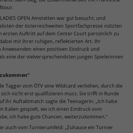
itour.
 LADIES OPEN Amstetten war gut besucht, und
alisten der österreichweiten Sportfachpresse nützten
 ersten Auftritt auf dem Center Court persönlich zu
abei mit ihrer ruhigen, reflektierten Art. Ihr
den Anwesenden einen positiven Eindruck und
als eine der vielversprechendsten jungen Spielerinnen
terzukommen“
e Tagger vom ÖTV eine Wildcard verliehen, durch die
ich nicht erst qualifizieren muss. Sie trifft in Runde
 auf ihr Auftaktmatch sagte die Teenagerin: „Ich habe
n Italien gespielt, wo ich einen Eindruck vom
ube, ich habe gute Chancen, weiterzukommen.“
ger auch vom Turnierumfeld: „Zuhause ein Turnier