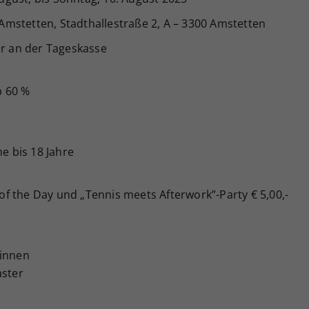
mstetten, Stadthallestraße 2, A – 3300 Amstetten
r an der Tageskasse
b 60 %
e bis 18 Jahre
f the Day und „Tennis meets Afterwork”-Party € 5,00,-
rinnen
aster
e