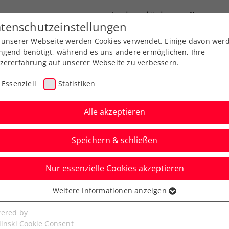
Landesverbände
News
tenschutzeinstellungen
 unserer Webseite werden Cookies verwendet. Einige davon wer
port
Ausbildung
Services
Über uns
ngend benötigt, während es uns andere ermöglichen, Ihre
zererfahrung auf unserer Webseite zu verbessern.
Essenziell
Statistiken
Alle akzeptieren
Speichern & schließen
Nur essenzielle Cookies akzeptieren
n LADIES OPEN
Weitere Informationen anzeigen
ssenziell
 hohen Ambitionen
senzielle Cookies werden für grundlegende Funktionen der
ered by
bseite benötigt. Dadurch ist gewährleistet, dass die Webseite
linski Cookie Consent