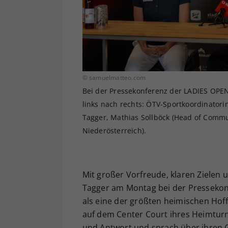
© samuelmatteo.com
Bei der Pressekonferenz der LADIES OPE
links nach rechts: ÖTV-Sportkoordinatorin
Tagger, Mathias Sollböck (Head of Com
Niederösterreich).
Mit großer Vorfreude, klaren Zielen u
Tagger am Montag bei der Pressekonf
als eine der größten heimischen Hof
auf dem Center Court ihres Heimturn
und Antwort und sprach über ihren 