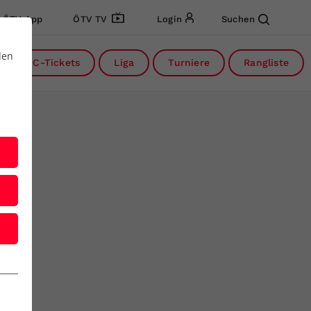
ÖTV App
ÖTV TV
Login
Suchen
den
DC-Tickets
Liga
Turniere
Rangliste