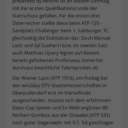
presented by Reform ist an diesem Sonntag
Dieser Wert speichert Ihre Consent-
mit der ersten Qualifikationsrunde der
Einstellungen. Unter anderem eine
Startschuss gefallen. Für die ersten drei
zufällig generierte ID, für die
Österreicher stellte diese beim ATP-125-
Zweck
historische Speicherung Ihrer
Sandplatz-Challenger beim 1. Salzburger TC
vorgenommen Einstellungen, falls der
gleichzeitig die Endstation dar. Doch Manuel
Webseiten-Betreiber dies eingestellt
hat.
Lazic und Syl Gaxherri bzw. im zweiten Satz
auch Matthias Ujvary legten auf diesem
bereits gehobenen Profiniveau immerhin
durchaus beachtliche Talentproben ab.
Der Wiener Lazic (ATP 1916), am Freitag bei
den win2day ÖTV-Staatsmeisterschaften in
Oberpullendorf erst im Viertelfinale
ausgeschieden, musste sich dem erfahrenen
Davis-Cup-Spieler und Ex-Weltranglisten-80.
Norbert Gombos aus der Slowakei (ATP 533)
nach guter Gegenwehr mit 5:7, 3:6 geschlagen