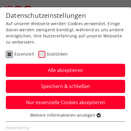
Zurück zur Newsübersicht
Datenschutzeinstellungen
Auf unserer Webseite werden Cookies verwendet. Einige
davon werden zwingend benötigt, während es uns andere
ermöglichen, Ihre Nutzererfahrung auf unserer Webseite
zu verbessern.
Turniere
ATP
Essenziell
Statistiken
Sparkasse Salzburg Open
2024 presented by
Alle akzeptieren
Reform: Talentproben der
Speichern & schließen
ÖTV-Asse
Nur essenzielle Cookies akzeptieren
Dennoch ereilt Manuel Lazic, Matthias
Ujvary und Syl Gaxherri das Aus in der
Weitere Informationen anzeigen
Essenziell
ersten Qualifikationsrunde.
Essenzielle Cookies werden für grundlegende
Powered by