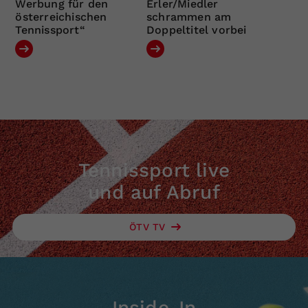
Werbung für den
Erler/Miedler
österreichischen
schrammen am
Tennissport“
Doppeltitel vorbei
Tennissport live
und auf Abruf
ÖTV TV
Inside-In