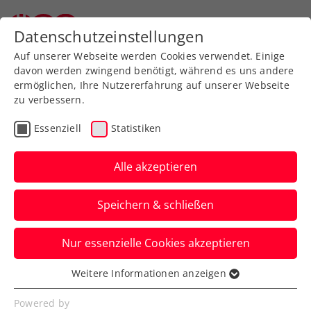
Zurück zur Newsübersicht
Datenschutzeinstellungen
Auf unserer Webseite werden Cookies verwendet. Einige
davon werden zwingend benötigt, während es uns andere
ermöglichen, Ihre Nutzererfahrung auf unserer Webseite
zu verbessern.
Turniere
ATP
Essenziell
Statistiken
Sparkasse Salzburg Open
2024 presented by
Alle akzeptieren
Reform: ÖTV-Quintett im
Speichern & schließen
Hauptfeld
Nur essenzielle Cookies akzeptieren
In der am Sonntag um 10:00 Uhr
startenden Qualifikation versuchen sich
Weitere Informationen anzeigen
Essenziell
indes sechs Österreicher.
Essenzielle Cookies werden für grundlegende
Powered by