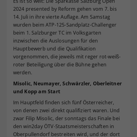
Es ist so weit: Die Sparkasse Salzburg Open
Dieser Wert speichert Ihre Consent-
2024 presented by Reform gehen vom 7. bis
Einstellungen. Unter anderem eine
14. Juli in ihre vierte Auflage. Am Samstag
zufällig generierte ID, für die
wurden beim ATP-125-Sandplatz-Challenger
Zweck
historische Speicherung Ihrer
beim 1. Salzburger TC im Volksgarten
vorgenommen Einstellungen, falls der
inzwischen die Auslosungen für den
Webseiten-Betreiber dies eingestellt
hat.
Hauptbewerb und die Qualifikation
vorgenommen, die jeweils mit reger rot-weiß-
roter Beteiligung über die Bühne gehen
werden.
Misolic, Neumayer, Schwärzler, Oberleitner
und Kopp am Start
Im Hauptfeld finden sich fünf Österreicher,
von denen zwei direkt qualifiziert waren. Und
zwar Filip Misolic, der sonntags das Finale bei
den win2day ÖTV-Staatsmeisterschaften in
Oberpullendorf bestreiten wird, und der dort