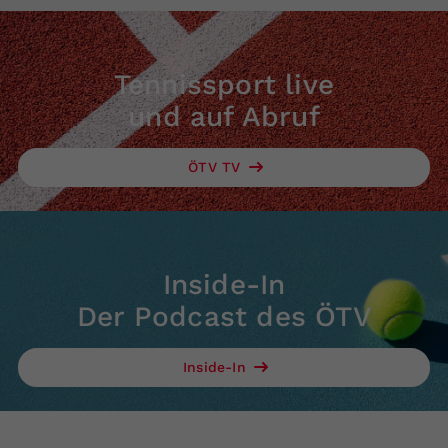
Tennissport live
und auf Abruf
ÖTV TV
Inside-In
Der Podcast des ÖTV
Inside-In