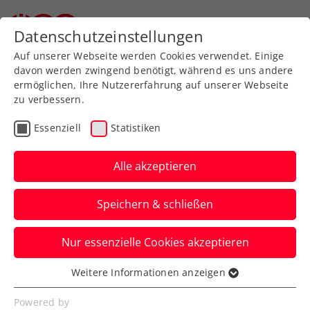
Zurück zur Newsübersicht
Datenschutzeinstellungen
Auf unserer Webseite werden Cookies verwendet. Einige
davon werden zwingend benötigt, während es uns andere
ermöglichen, Ihre Nutzererfahrung auf unserer Webseite
zu verbessern.
ITF
Turniere
Senioren
Essenziell
Statistiken
Senior:innen-Team-WM:
Ein guter 7. Platz für
Alle akzeptieren
Österreichs Herren 70
Speichern & schließen
… die damit in Palm Beach Gardens
Nur essenzielle Cookies akzeptieren
„ziemlich genau den Möglichkeiten
entsprechend“ abschneiden.
Weitere Informationen anzeigen
Essenziell
Verfasst von: Manuel Wachta, 20.05.2025
Essenzielle Cookies werden für grundlegende
Powered by