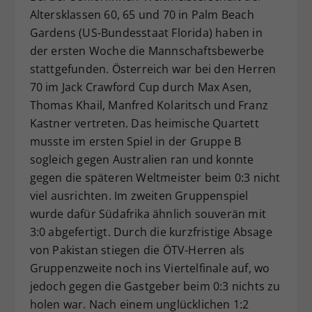
Altersklassen 60, 65 und 70 in Palm Beach
Dieser Wert speichert Ihre Consent-
Gardens (US-Bundesstaat Florida) haben in
Einstellungen. Unter anderem eine
zufällig generierte ID, für die
der ersten Woche die Mannschaftsbewerbe
Zweck
historische Speicherung Ihrer
stattgefunden. Österreich war bei den Herren
vorgenommen Einstellungen, falls der
70 im Jack Crawford Cup durch Max Asen,
Webseiten-Betreiber dies eingestellt
Thomas Khail, Manfred Kolaritsch und Franz
hat.
Kastner vertreten. Das heimische Quartett
musste im ersten Spiel in der Gruppe B
sogleich gegen Australien ran und konnte
gegen die späteren Weltmeister beim 0:3 nicht
viel ausrichten. Im zweiten Gruppenspiel
wurde dafür Südafrika ähnlich souverän mit
3:0 abgefertigt. Durch die kurzfristige Absage
von Pakistan stiegen die ÖTV-Herren als
Gruppenzweite noch ins Viertelfinale auf, wo
jedoch gegen die Gastgeber beim 0:3 nichts zu
holen war. Nach einem unglücklichen 1:2