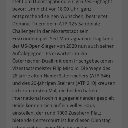
steht am Dienstagabend ein großes Highlight
Dieser Wert speichert Ihre Consent-
bevor: Um nicht vor 18:00 Uhr, ganz
Einstellungen. Unter anderem eine
entsprechend seinen Wünschen, bestreitet
zufällig generierte ID, für die
Dominic Thiem beim ATP-125-Sandplatz-
Zweck
historische Speicherung Ihrer
Challenger in der Mozartstadt sein
vorgenommen Einstellungen, falls der
Erstrundenspiel. Seit Montagnachmittag kennt
Webseiten-Betreiber dies eingestellt
hat.
der US-Open-Sieger von 2020 nun auch seinen
Auftaktgegner: Es erwartet ihn ein
Österreicher-Duell mit dem frischgebackenen
Vizestaatsmeister Filip Misolic. Die Wege des
28 Jahre alten Niederösterreichers (ATP 346)
und des 20-jährigen Steirers (ATP 210) kreuzen
sich zum ersten Mal, die beiden haben
international noch nie gegeneinander gespielt.
Beide können sich auf ein volles Haus
einstellen, der rund 1000 Zusehern Platz
bietende Centercourt ist für diesen Dienstag
schon seit gut einer Woche restlos