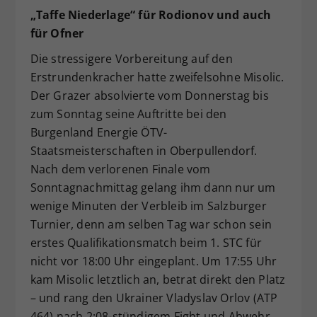
„Taffe Niederlage“ für Rodionov und auch
für Ofner
Die stressigere Vorbereitung auf den
Erstrundenkracher hatte zweifelsohne Misolic.
Der Grazer absolvierte vom Donnerstag bis
zum Sonntag seine Auftritte bei den
Burgenland Energie ÖTV-
Staatsmeisterschaften in Oberpullendorf.
Nach dem verlorenen Finale vom
Sonntagnachmittag gelang ihm dann nur um
wenige Minuten der Verbleib im Salzburger
Turnier, denn am selben Tag war schon sein
erstes Qualifikationsmatch beim 1. STC für
nicht vor 18:00 Uhr eingeplant. Um 17:55 Uhr
kam Misolic letztlich an, betrat direkt den Platz
– und rang den Ukrainer Vladyslav Orlov (ATP
464) nach 2:08-stündigem Fight und Abwehr