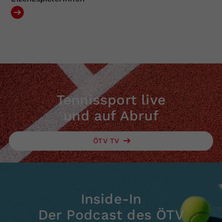
Tennissport live
und auf Abruf
ÖTV TV
Inside-In
Der Podcast des ÖTV