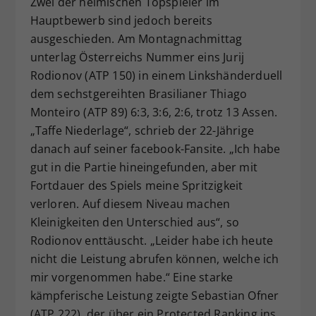
Zwei der heimischen Topspieler im
Hauptbewerb sind jedoch bereits
ausgeschieden. Am Montagnachmittag
unterlag Österreichs Nummer eins Jurij
Rodionov (ATP 150) in einem Linkshänderduell
dem sechstgereihten Brasilianer Thiago
Monteiro (ATP 89) 6:3, 3:6, 2:6, trotz 13 Assen.
„Taffe Niederlage“, schrieb der 22-Jährige
danach auf seiner facebook-Fansite. „Ich habe
gut in die Partie hineingefunden, aber mit
Fortdauer des Spiels meine Spritzigkeit
verloren. Auf diesem Niveau machen
Kleinigkeiten den Unterschied aus“, so
Rodionov enttäuscht. „Leider habe ich heute
nicht die Leistung abrufen können, welche ich
mir vorgenommen habe.“ Eine starke
kämpferische Leistung zeigte Sebastian Ofner
(ATP 222), der über ein Protected Ranking ins