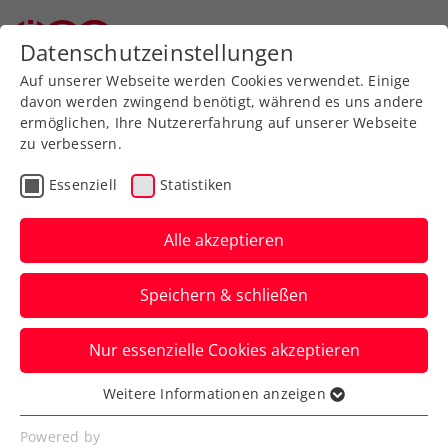
Zurück zur Newsübersicht
Datenschutzeinstellungen
Auf unserer Webseite werden Cookies verwendet. Einige
davon werden zwingend benötigt, während es uns andere
ermöglichen, Ihre Nutzererfahrung auf unserer Webseite
zu verbessern.
Turniere
Essenziell
Statistiken
Salzburg Open presented
by mystaff.:
Alle akzeptieren
Vizestaatsmeister Misolic
Speichern & schließen
fordert Thiem
Nur essenzielle Cookies akzeptieren
Gleich drei Österreicher schaffen die
Qualifikation fürs Hauptfeld. Wo Jurij
Weitere Informationen anzeigen
Essenziell
Rodionov und Sebastian Ofner draußen
Essenzielle Cookies werden für grundlegende
Powered by
sind.