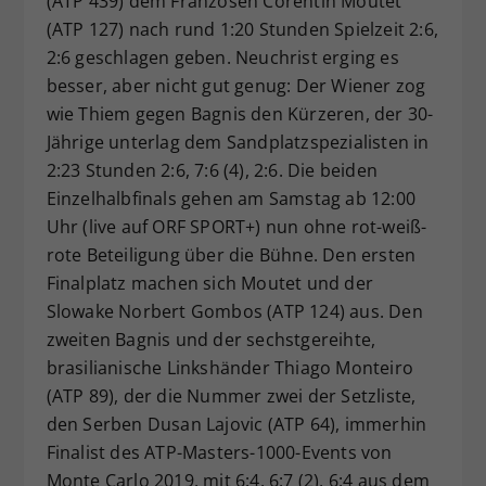
(ATP 439) dem Franzosen Corentin Moutet
(ATP 127) nach rund 1:20 Stunden Spielzeit 2:6,
2:6 geschlagen geben. Neuchrist erging es
besser, aber nicht gut genug: Der Wiener zog
wie Thiem gegen Bagnis den Kürzeren, der 30-
Jährige unterlag dem Sandplatzspezialisten in
2:23 Stunden 2:6, 7:6 (4), 2:6. Die beiden
Einzelhalbfinals gehen am Samstag ab 12:00
Uhr (live auf ORF SPORT+) nun ohne rot-weiß-
rote Beteiligung über die Bühne. Den ersten
Finalplatz machen sich Moutet und der
Slowake Norbert Gombos (ATP 124) aus. Den
zweiten Bagnis und der sechstgereihte,
brasilianische Linkshänder Thiago Monteiro
(ATP 89), der die Nummer zwei der Setzliste,
den Serben Dusan Lajovic (ATP 64), immerhin
Finalist des ATP-Masters-1000-Events von
Monte Carlo 2019, mit 6:4, 6:7 (2), 6:4 aus dem