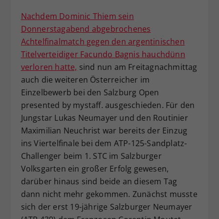
Dieser Wert speichert Ihre Consent-
Nachdem Dominic Thiem sein
Einstellungen. Unter anderem eine
Donnerstagabend abgebrochenes
zufällig generierte ID, für die
Achtelfinalmatch gegen den argentinischen
Zweck
historische Speicherung Ihrer
Titelverteidiger Facundo Bagnis hauchdünn
vorgenommen Einstellungen, falls der
Webseiten-Betreiber dies eingestellt
verloren hatte,
sind nun am Freitagnachmittag
hat.
auch die weiteren Österreicher im
Einzelbewerb bei den Salzburg Open
presented by mystaff. ausgeschieden. Für den
Jungstar Lukas Neumayer und den Routinier
Maximilian Neuchrist war bereits der Einzug
ins Viertelfinale bei dem ATP-125-Sandplatz-
Challenger beim 1. STC im Salzburger
Volksgarten ein großer Erfolg gewesen,
darüber hinaus sind beide an diesem Tag
dann nicht mehr gekommen. Zunächst musste
sich der erst 19-jährige Salzburger Neumayer