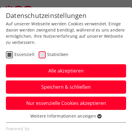
Zurück zur Newsübersicht
Datenschutzeinstellungen
Auf unserer Webseite werden Cookies verwendet. Einige
davon werden zwingend benötigt, während es uns andere
ermöglichen, Ihre Nutzererfahrung auf unserer Webseite
zu verbessern.
Turniere
Essenziell
Statistiken
Salzburg Open presented
by mystaff.: Neumayer
Alle akzeptieren
und Neuchrist im
Speichern & schließen
Viertelfinale ebenfalls
gestoppt
Nur essenzielle Cookies akzeptieren
Weitere Informationen anzeigen
Im Einzel geht der ATP-Challenger beim 1.
Essenziell
STC damit ohne rot-weiß-rote Beteiligung
Essenzielle Cookies werden für grundlegende
Powered by