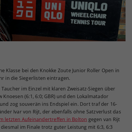
Zweck
generierte ID, für die historische Speicherung
Ihrer vorgenommen Einstellungen, falls der
Webseiten-Betreiber dies eingestellt hat.
ne Klasse bei den Knokke Zoute Junior Roller Open in
r in die Siegerlisten eintragen.
 Taucher im Einzel mit klaren Zweisatz-Siegen über
ew Knoesen (6:1, 6:0; GBR) und den Lokalmatador
und zog souverän ins Endspiel ein. Dort traf der 16-
nder Ivar von Rijt, der ebenfalls ohne Satzverlust das
m letzten Aufeinandertreffen in Bolton
gegen van Rijt
diesmal im Finale trotz guter Leistung mit 6:3, 6:3