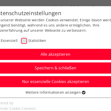
Landesverbände
News
tenschutzeinstellungen
 unserer Webseite werden Cookies verwendet. Einige davon wer
port
Ausbildung
Services
Über uns
ngend benötigt, während es uns andere ermöglichen, Ihre
zererfahrung auf unserer Webseite zu verbessern.
Essenziell
Statistiken
Alle akzeptieren
Speichern & schließen
ere
Nur essenzielle Cookies akzeptieren
s: Taucher knapp am
Weitere Informationen anzeigen
ssenziell
senzielle Cookies werden für grundlegende Funktionen der
ered by
bseite benötigt. Dadurch ist gewährleistet, dass die Webseite
linski Cookie Consent