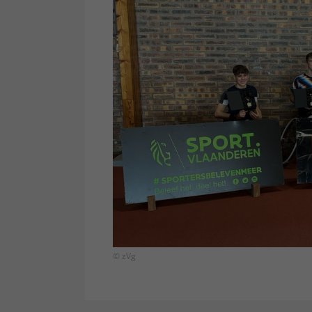
© zVg