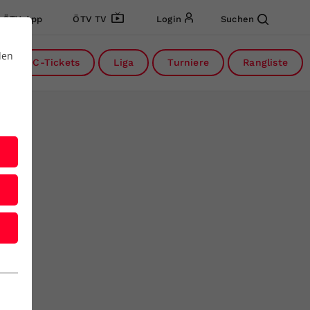
ÖTV App
ÖTV TV
Login
Suchen
den
DC-Tickets
Liga
Turniere
Rangliste