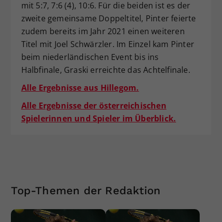
mit 5:7, 7:6 (4), 10:6. Für die beiden ist es der
Dieser Wert speichert Ihre Consent-
zweite gemeinsame Doppeltitel, Pinter feierte
Einstellungen. Unter anderem eine
zudem bereits im Jahr 2021 einen weiteren
zufällig generierte ID, für die
Titel mit Joel Schwärzler. Im Einzel kam Pinter
Zweck
historische Speicherung Ihrer
vorgenommen Einstellungen, falls der
beim niederländischen Event bis ins
Webseiten-Betreiber dies eingestellt
Halbfinale, Graski erreichte das Achtelfinale.
hat.
Alle Ergebnisse aus Hillegom.
Alle Ergebnisse der österreichischen
Spielerinnen und Spieler im Überblick.
Top-Themen der Redaktion