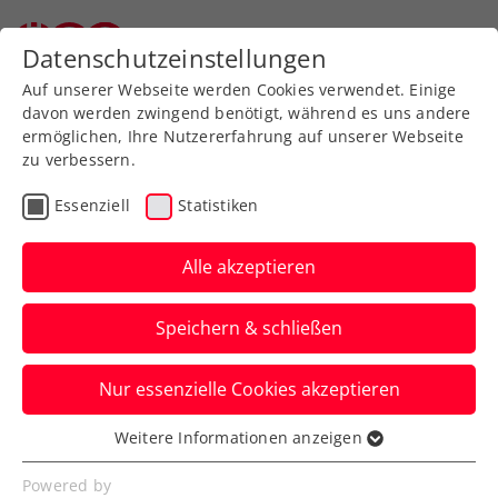
Zurück zur Newsübersicht
Datenschutzeinstellungen
Auf unserer Webseite werden Cookies verwendet. Einige
davon werden zwingend benötigt, während es uns andere
ermöglichen, Ihre Nutzererfahrung auf unserer Webseite
zu verbessern.
Turniere
ITF
Essenziell
Statistiken
Pinter und Graski erobern
Doppel-Pokal in Hillegom
Alle akzeptieren
Der Burgenländer (Foto) und der Wiener
Speichern & schließen
erwiesen sich als besonders nervenstark.
Nur essenzielle Cookies akzeptieren
Verfasst von: , 24.07.2023
Weitere Informationen anzeigen
Essenziell
Essenzielle Cookies werden für grundlegende
Powered by