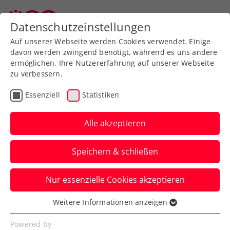
Zurück zur Newsübersicht
Datenschutzeinstellungen
Auf unserer Webseite werden Cookies verwendet. Einige
davon werden zwingend benötigt, während es uns andere
ermöglichen, Ihre Nutzererfahrung auf unserer Webseite
zu verbessern.
Turniere
Senioren
Essenziell
Statistiken
ÖTV-Senioren-
Hallenmeisterschaften
Alle akzeptieren
powered by wieninvest
Speichern & schließen
GROUP auch 2023 mit
ITN-Bewerben
Nur essenzielle Cookies akzeptieren
Weitere Informationen anzeigen
Das wichtigste nationale Senioren-
Essenziell
Hallenturnier geht in Bälde im 14. Wiener
Essenzielle Cookies werden für grundlegende
Powered by