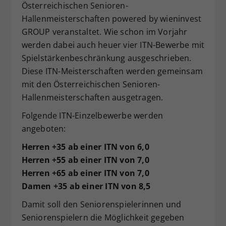
Österreichischen Senioren-
Dieser Wert speichert Ihre Consent-
Hallenmeisterschaften powered by wieninvest
Einstellungen. Unter anderem eine
GROUP veranstaltet. Wie schon im Vorjahr
zufällig generierte ID, für die
werden dabei auch heuer vier ITN-Bewerbe mit
Zweck
historische Speicherung Ihrer
vorgenommen Einstellungen, falls der
Spielstärkenbeschränkung ausgeschrieben.
Webseiten-Betreiber dies eingestellt
Diese ITN-Meisterschaften werden gemeinsam
hat.
mit den Österreichischen Senioren-
Hallenmeisterschaften ausgetragen.
Folgende ITN-Einzelbewerbe werden
angeboten:
Herren +35 ab einer ITN von 6,0
Herren +55 ab einer ITN von 7,0
Herren +65 ab einer ITN von 7,0
Damen +35 ab einer ITN von 8,5
Damit soll den Seniorenspielerinnen und
Seniorenspielern die Möglichkeit gegeben