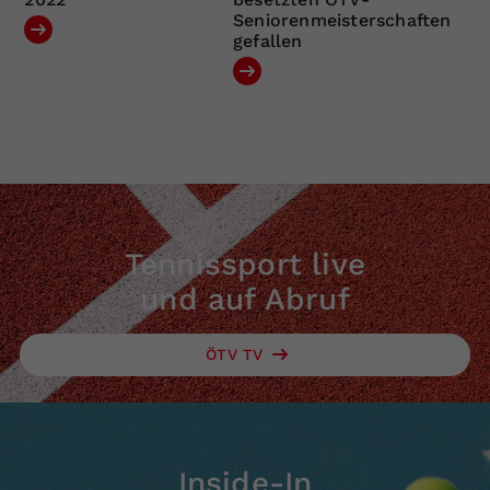
Seniorenmeisterschaften
gefallen
Tennissport live
und auf Abruf
ÖTV TV
Inside-In