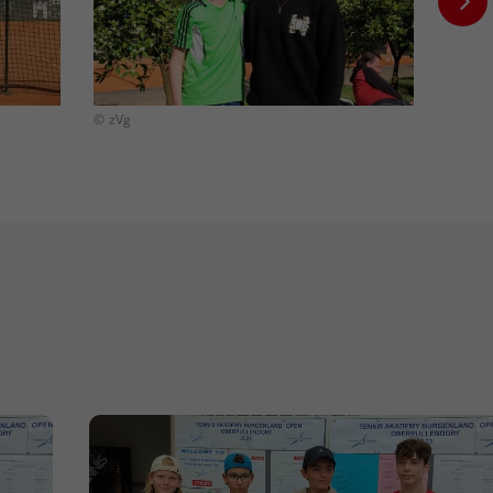
© zVg
© zVg