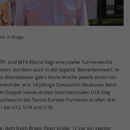
Zweck
generierte ID, für die historische Speicherung
Ihrer vorgenommen Einstellungen, falls der
Webseiten-Betreiber dies eingestellt hat.
inn in Braga.
TP- und WTA-Ebene liegt eine starke Turnierwoche
Assen, sondern auch in der Jugend. Bemerkenswert: In
 Altersklassen gab’s letzte Woche jeweils einen rot-
ährend der erst 14-jährige Constantin Neubauer beim
im Doppel seinen ersten internationalen U18-Sieg
chwuchs bei Tennis-Europe-Turnieren in allen drei
g – bei U12, U14 und U16.
r
tag, dem beim Braga Open Under 12 gar ein zweiter