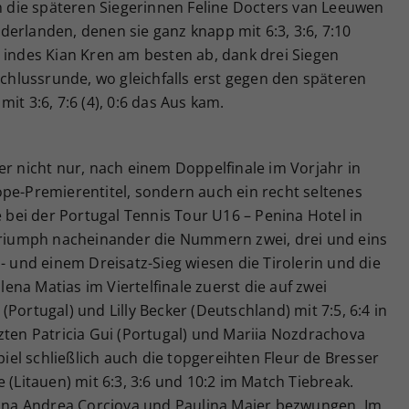
ch die späteren Siegerinnen Feline Docters van Leeuwen
erlanden, denen sie ganz knapp mit 6:3, 3:6, 7:10
 indes Kian Kren am besten ab, dank drei Siegen
schlussrunde, wo gleichfalls erst gegen den späteren
it 3:6, 7:6 (4), 0:6 das Aus kam.
er nicht nur, nach einem Doppelfinale im Vorjahr in
pe-Premierentitel, sondern auch ein recht seltenes
e bei der Portugal Tennis Tour U16 – Penina Hotel in
iumph nacheinander die Nummern zwei, drei und eins
- und einem Dreisatz-Sieg wiesen die Tirolerin und die
na Matias im Viertelfinale zuerst die auf zwei
Portugal) und Lilly Becker (Deutschland) mit 7:5, 6:4 in
zten Patricia Gui (Portugal) und Mariia Nozdrachova
spiel schließlich auch die topgereihten Fleur de Bresser
 (Litauen) mit 6:3, 3:6 und 10:2 im Match Tiebreak.
hanna Andrea Corciova und Paulina Maier bezwungen. Im