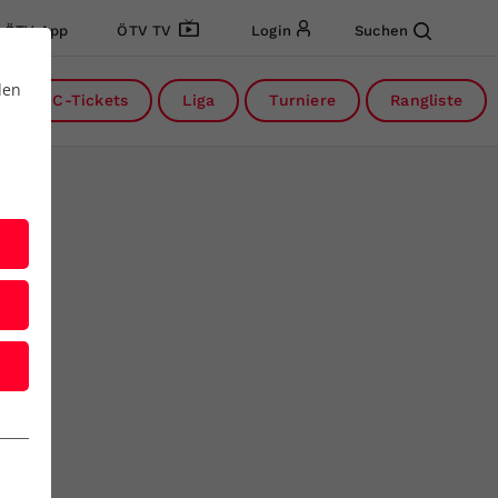
ÖTV App
ÖTV TV
Login
Suchen
den
DC-Tickets
Liga
Turniere
Rangliste