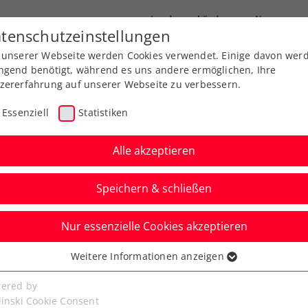
Landesverbände
News
tenschutzeinstellungen
 unserer Webseite werden Cookies verwendet. Einige davon wer
port
Ausbildung
Services
Über uns
ngend benötigt, während es uns andere ermöglichen, Ihre
zererfahrung auf unserer Webseite zu verbessern.
Essenziell
Statistiken
Alle akzeptieren
Speichern & schließen
Nur essenzielle Cookies akzeptieren
 mit gleich 3 Tennis-
Weitere Informationen anzeigen
ssenziell
siegen in einer Woche
senzielle Cookies werden für grundlegende Funktionen der
ered by
bseite benötigt. Dadurch ist gewährleistet, dass die Webseite
linski Cookie Consent