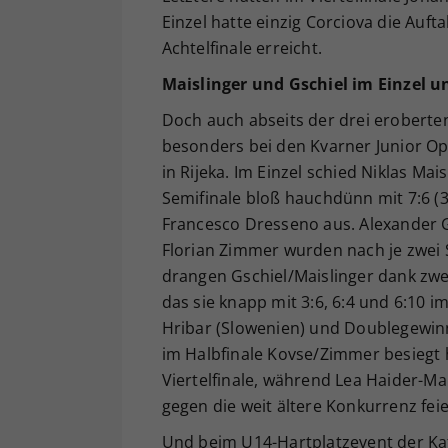
Einzel hatte einzig Corciova die Auf
Achtelfinale erreicht.
Maislinger und Gschiel im Einzel u
Doch auch abseits der drei eroberte
besonders bei den Kvarner Junior Op
in Rijeka. Im Einzel schied Niklas Mai
Semifinale bloß hauchdünn mit 7:6 (3)
Francesco Dresseno aus. Alexander Gs
Florian Zimmer wurden nach je zwei 
drangen Gschiel/Maislinger dank zwei
das sie knapp mit 3:6, 6:4 und 6:10 
Hribar (Slowenien) und Doublegewinne
im Halbfinale Kovse/Zimmer besiegt 
Viertelfinale, während Lea Haider-Ma
gegen die weit ältere Konkurrenz feie
Und beim U14-Hartplatzevent der Kat