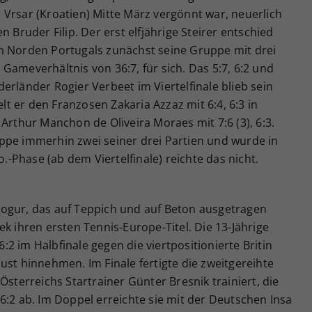
Vrsar (Kroatien) Mitte März vergönnt war, neuerlich
n Bruder Filip. Der erst elfjährige Steirer entschied
m Norden Portugals zunächst seine Gruppe mit drei
Gameverhältnis von 36:7, für sich. Das 5:7, 6:2 und
erländer Rogier Verbeet im Viertelfinale blieb sein
elt er den Franzosen Zakaria Azzaz mit 6:4, 6:3 in
Arthur Manchon de Oliveira Moraes mit 7:6 (3), 6:3.
ppe immerhin zwei seiner drei Partien und wurde in
o.-Phase (ab dem Viertelfinale) reichte das nicht.
ogur, das auf Teppich und auf Beton ausgetragen
k ihren ersten Tennis-Europe-Titel. Die 13-Jährige
 6:2 im Halbfinale gegen die viertpositionierte Britin
ust hinnehmen. Im Finale fertigte die zweitgereihte
Österreichs Startrainer Günter Bresnik trainiert, die
6:2 ab. Im Doppel erreichte sie mit der Deutschen Insa