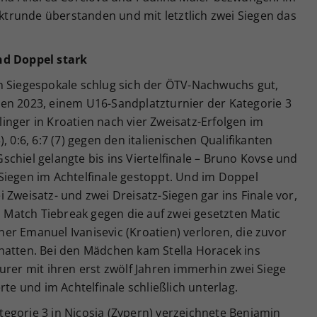
taktrunde überstanden und mit letztlich zwei Siegen das
nd Doppel stark
n Siegespokale schlug sich der ÖTV-Nachwuchs gut,
en 2023, einem U16-Sandplatzturnier der Kategorie 3
slinger in Kroatien nach vier Zweisatz-Erfolgen im
, 0:6, 6:7 (7) gegen den italienischen Qualifikanten
chiel gelangte bis ins Viertelfinale – Bruno Kovse und
Siegen im Achtelfinale gestoppt. Und im Doppel
 Zweisatz- und zwei Dreisatz-Siegen gar ins Finale vor,
im Match Tiebreak gegen die auf zwei gesetzten Matic
r Emanuel Ivanisevic (Kroatien) verloren, die zuvor
hatten. Bei den Mädchen kam Stella Horacek ins
urer mit ihren erst zwölf Jahren immerhin zwei Siege
rte und im Achtelfinale schließlich unterlag.
egorie 3 in Nicosia (Zypern) verzeichnete Benjamin