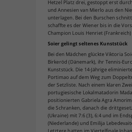
Hetzel Platz drei, gestoppt erst dur
und Annesien van Mierlo aus den Nied
unterlagen. Bei den Burschen schnitt
schaffte es der Wiener bis in die Vor
Champion Louis Henriet (Frankreich) m
Soier gelingt seltenes Kunststück
Bei den Mädchen glückte Viktoria Soi
Birkeröd (Dänemark), ihr Tennis-Euro
Kunststück. Die 14-Jährige eliminiert
Portimao auf dem Weg zum Doppeltr
der Setzliste. Nach einem klaren Zwei
portugiesische Lokalmatadorin Madale
positionierten Gabriela Agra Amorim (
die Schranken, danach die drittgeset
(Ukraine) mit 7:6 (3), 6:4 und im End
(Niederlande) und Emilija Lebedevaite
Letztere hatten im Viertelfinale Jo