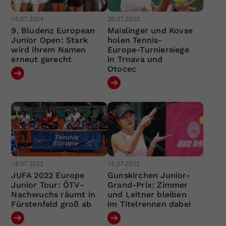
16.07.2024
20.07.2022
9. Bludenz European
Maislinger und Kovse
Junior Open: Stark
holen Tennis-
wird ihrem Namen
Europe-Turniersiege
erneut gerecht
in Trnava und
Otocec
18.07.2022
15.07.2022
JUFA 2022 Europe
Gunskirchen Junior-
Junior Tour: ÖTV-
Grand-Prix: Zimmer
Nachwuchs räumt in
und Leitner bleiben
Fürstenfeld groß ab
im Titelrennen dabei