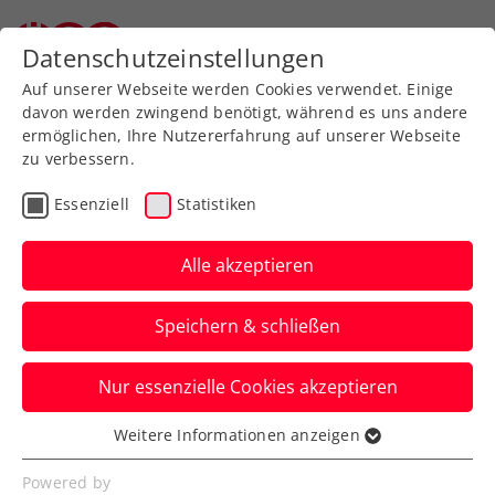
Zurück zur Newsübersicht
Datenschutzeinstellungen
Auf unserer Webseite werden Cookies verwendet. Einige
davon werden zwingend benötigt, während es uns andere
ermöglichen, Ihre Nutzererfahrung auf unserer Webseite
zu verbessern.
Turniere
Kids & Jugend
Essenziell
Statistiken
ÖTV-Mädchen halten bei
Kombievent in Bludenz
Alle akzeptieren
Österreichs Fahnen hoch
Speichern & schließen
Im ITF-Bewerb haben Mia Liepert und
Nur essenzielle Cookies akzeptieren
Alexandra Zimmer noch Titelchancen, im
Tennis-Europe-Bewerb Anna Pircher.
Weitere Informationen anzeigen
Essenziell
Verfasst von: Manuel Wachta, 08.07.2022
Essenzielle Cookies werden für grundlegende
Powered by