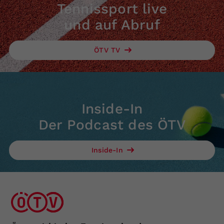
Tennissport live
und auf Abruf
ÖTV TV
Inside-In
Der Podcast des ÖTV
Inside-In