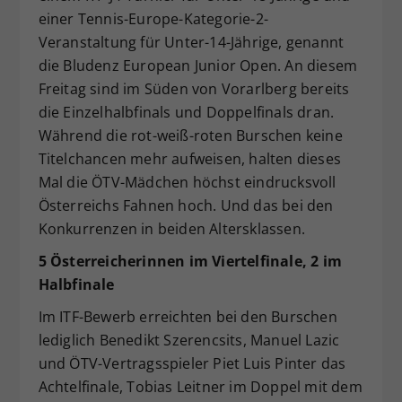
einer Tennis-Europe-Kategorie-2-
Dieser Wert speichert Ihre Consent-
Veranstaltung für Unter-14-Jährige, genannt
Einstellungen. Unter anderem eine
zufällig generierte ID, für die
die Bludenz European Junior Open. An diesem
Zweck
historische Speicherung Ihrer
Freitag sind im Süden von Vorarlberg bereits
vorgenommen Einstellungen, falls der
die Einzelhalbfinals und Doppelfinals dran.
Webseiten-Betreiber dies eingestellt
Während die rot-weiß-roten Burschen keine
hat.
Titelchancen mehr aufweisen, halten dieses
Mal die ÖTV-Mädchen höchst eindrucksvoll
Österreichs Fahnen hoch. Und das bei den
Konkurrenzen in beiden Altersklassen.
5 Österreicherinnen im Viertelfinale, 2 im
Halbfinale
Im ITF-Bewerb erreichten bei den Burschen
lediglich Benedikt Szerencsits, Manuel Lazic
und ÖTV-Vertragsspieler Piet Luis Pinter das
Achtelfinale, Tobias Leitner im Doppel mit dem