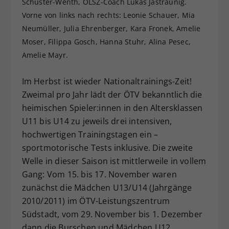
Schuster-Wenth, ÖLSZ-Coach Lukas Jastraunig.
Dieser Wert speichert Ihre Consent-
Vorne von links nach rechts: Leonie Schauer, Mia
Einstellungen. Unter anderem eine
Neumüller, Julia Ehrenberger, Kara Fronek, Amelie
zufällig generierte ID, für die
Moser, Filippa Gosch, Hanna Stuhr, Alina Pesec,
Zweck
historische Speicherung Ihrer
Amelie Mayr.
vorgenommen Einstellungen, falls der
Webseiten-Betreiber dies eingestellt
hat.
Im Herbst ist wieder Nationaltrainings-Zeit!
Zweimal pro Jahr lädt der ÖTV bekanntlich die
heimischen Spieler:innen in den Altersklassen
U11 bis U14 zu jeweils drei intensiven,
hochwertigen Trainingstagen ein –
sportmotorische Tests inklusive. Die zweite
Welle in dieser Saison ist mittlerweile in vollem
Gang: Vom 15. bis 17. November waren
zunächst die Mädchen U13/U14 (Jahrgänge
2010/2011) im ÖTV-Leistungszentrum
Südstadt, vom 29. November bis 1. Dezember
dann die Burschen und Mädchen U12