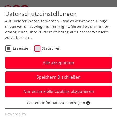
Zurück zur Newsübersicht
Datenschutzeinstellungen
Auf unserer Webseite werden Cookies verwendet. Einige
davon werden zwingend benötigt, während es uns andere
ermöglichen, Ihre Nutzererfahrung auf unserer Webseite
zu verbessern.
Verbands-Info
Kids & Jugend
Essenziell
Statistiken
Österreichs Top-Jugend
schwitzt wieder im ÖTV-
Alle akzeptieren
Leistungszentrum
Speichern & schließen
Südstadt
Nur essenzielle Cookies akzeptieren
Es ist Halbzeit bei den Herbst-
Nationaltrainings – mit einem äußerst
Weitere Informationen anzeigen
Essenziell
positiven Zwischenfazit.
Essenzielle Cookies werden für grundlegende
Powered by