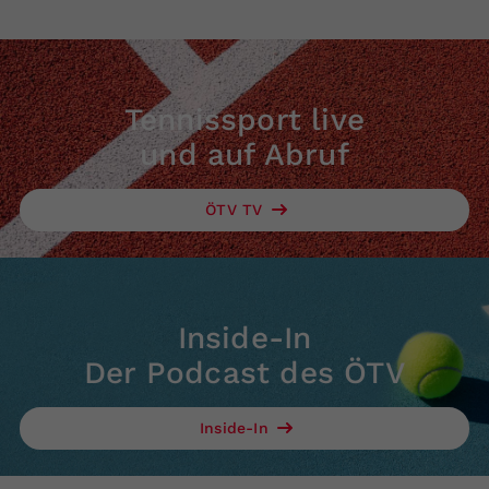
Tennissport live
und auf Abruf
ÖTV TV
Inside-In
Der Podcast des ÖTV
Inside-In