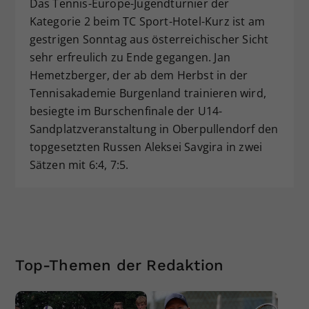
Das Tennis-Europe-Jugendturnier der
Dieser Wert speichert Ihre Consent-
Kategorie 2 beim TC Sport-Hotel-Kurz ist am
Einstellungen. Unter anderem eine
gestrigen Sonntag aus österreichischer Sicht
zufällig generierte ID, für die
sehr erfreulich zu Ende gegangen. Jan
Zweck
historische Speicherung Ihrer
Hemetzberger, der ab dem Herbst in der
vorgenommen Einstellungen, falls der
Tennisakademie Burgenland trainieren wird,
Webseiten-Betreiber dies eingestellt
hat.
besiegte im Burschenfinale der U14-
Sandplatzveranstaltung in Oberpullendorf den
topgesetzten Russen Aleksei Savgira in zwei
Sätzen mit 6:4, 7:5.
Top-Themen der Redaktion