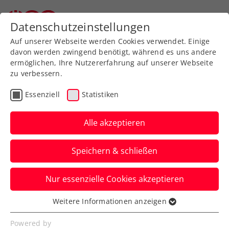
Zurück zur Newsübersicht
Datenschutzeinstellungen
Auf unserer Webseite werden Cookies verwendet. Einige
davon werden zwingend benötigt, während es uns andere
ermöglichen, Ihre Nutzererfahrung auf unserer Webseite
zu verbessern.
Turniere
Kids & Jugend
Essenziell
Statistiken
Oberpullendorf:
Hemetzberger schafft das
Alle akzeptieren
Double bei Tennis-
Speichern & schließen
Europe-Heimturnier
Nur essenzielle Cookies akzeptieren
Nach dem Doppeltriumph mit Matthias
Königslehner siegt die ÖTV-
Weitere Informationen anzeigen
Essenziell
Nachwuchshoffnung im Burgenland auch
Essenzielle Cookies werden für grundlegende
Powered by
im Einzel.