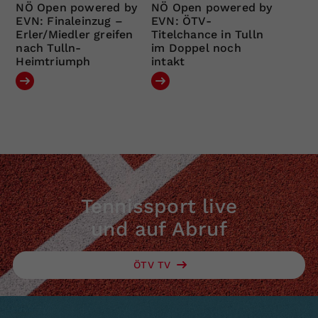
NÖ Open powered by
NÖ Open powered by
EVN: Finaleinzug –
EVN: ÖTV-
Erler/Miedler greifen
Titelchance in Tulln
nach Tulln-
im Doppel noch
Heimtriumph
intakt
Tennissport live
und auf Abruf
ÖTV TV