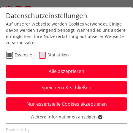
Zurück zur Newsübersicht
Datenschutzeinstellungen
Auf unserer Webseite werden Cookies verwendet. Einige
davon werden zwingend benötigt, während es uns andere
ermöglichen, Ihre Nutzererfahrung auf unserer Webseite
zu verbessern.
Turniere
ATP
Essenziell
Statistiken
NÖ Open powered by
EVN: Ein Doppel-Ass
Alle akzeptieren
allein zu Hause
Speichern & schließen
Fünf Österreicher starten beim ATP-
Nur essenzielle Cookies akzeptieren
Challenger in Tulln in der Qualifikation,
sieben stehen bereits im Hauptbewerb.
Weitere Informationen anzeigen
Essenziell
Verfasst von: Presseaussendung / Redaktion, 02.09.2023
Essenzielle Cookies werden für grundlegende
Powered by