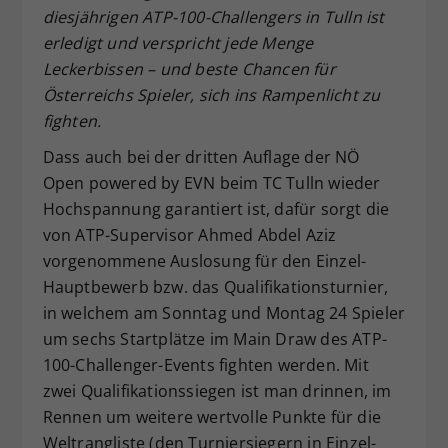
diesjährigen ATP-100-Challengers in Tulln ist
Dieser Wert speichert Ihre Consent-
erledigt und verspricht jede Menge
Einstellungen. Unter anderem eine
Leckerbissen – und beste Chancen für
zufällig generierte ID, für die
Zweck
historische Speicherung Ihrer
Österreichs Spieler, sich ins Rampenlicht zu
vorgenommen Einstellungen, falls der
fighten.
Webseiten-Betreiber dies eingestellt
Dass auch bei der dritten Auflage der NÖ
hat.
Open powered by EVN beim TC Tulln wieder
Hochspannung garantiert ist, dafür sorgt die
von ATP-Supervisor Ahmed Abdel Aziz
vorgenommene Auslosung für den Einzel-
Hauptbewerb bzw. das Qualifikationsturnier,
in welchem am Sonntag und Montag 24 Spieler
um sechs Startplätze im Main Draw des ATP-
100-Challenger-Events fighten werden. Mit
zwei Qualifikationssiegen ist man drinnen, im
Rennen um weitere wertvolle Punkte für die
Weltrangliste (den Turniersiegern in Einzel-