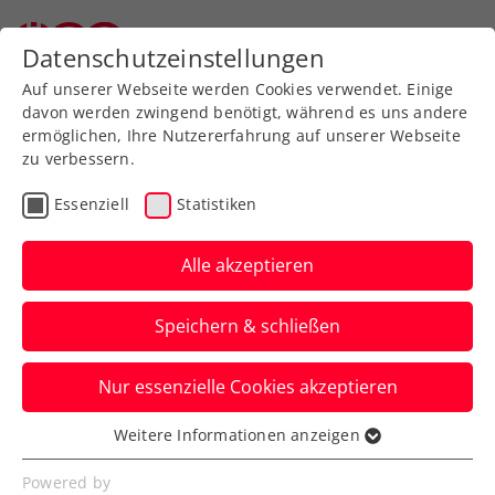
Zurück zur Newsübersicht
Datenschutzeinstellungen
Auf unserer Webseite werden Cookies verwendet. Einige
davon werden zwingend benötigt, während es uns andere
ermöglichen, Ihre Nutzererfahrung auf unserer Webseite
zu verbessern.
ATP
Essenziell
Statistiken
Misolic dank Aufholjagd
in Båstad-Viertelfinale
Alle akzeptieren
In Gstaad verglühten die österreichischen
Speichern & schließen
Viertelfinal-Hoffnungen.
Nur essenzielle Cookies akzeptieren
Verfasst von: , 20.07.2023
Weitere Informationen anzeigen
Essenziell
Essenzielle Cookies werden für grundlegende
Powered by