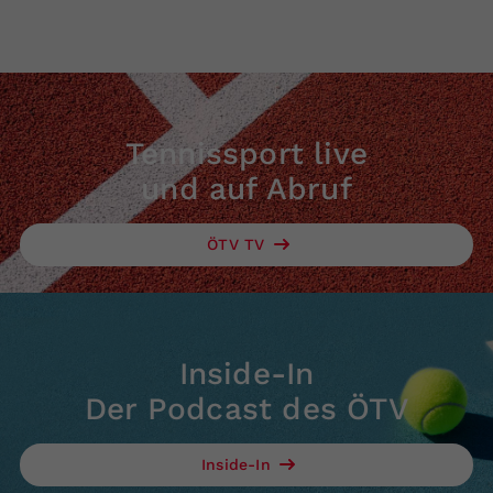
Tennissport live
und auf Abruf
ÖTV TV
Inside-In
Der Podcast des ÖTV
Inside-In