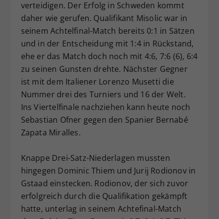
verteidigen. Der Erfolg in Schweden kommt
Dieser Wert speichert Ihre Consent-
daher wie gerufen. Qualifikant Misolic war in
Einstellungen. Unter anderem eine
seinem Achtelfinal-Match bereits 0:1 in Sätzen
zufällig generierte ID, für die
und in der Entscheidung mit 1:4 in Rückstand,
Zweck
historische Speicherung Ihrer
vorgenommen Einstellungen, falls der
ehe er das Match doch noch mit 4:6, 7:6 (6), 6:4
Webseiten-Betreiber dies eingestellt
zu seinen Gunsten drehte. Nächster Gegner
hat.
ist mit dem Italiener Lorenzo Musetti die
Nummer drei des Turniers und 16 der Welt.
Ins Viertelfinale nachziehen kann heute noch
Sebastian Ofner gegen den Spanier Bernabé
Zapata Miralles.
Knappe Drei-Satz-Niederlagen mussten
hingegen Dominic Thiem und Jurij Rodionov in
Gstaad einstecken. Rodionov, der sich zuvor
erfolgreich durch die Qualifikation gekämpft
hatte, unterlag in seinem Achtefinal-Match