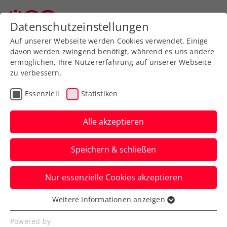
Zurück zur Newsübersicht
Datenschutzeinstellungen
Auf unserer Webseite werden Cookies verwendet. Einige
davon werden zwingend benötigt, während es uns andere
ermöglichen, Ihre Nutzererfahrung auf unserer Webseite
zu verbessern.
Verbands-Info
Essenziell
Statistiken
Reintesten in die
Tennishalle so schnell
Alle akzeptieren
wie möglich!
Speichern & schließen
Wir hatten gehofft, dass es auch beim
Nur essenzielle Cookies akzeptieren
Tennis mit Anfang März zu Lockerungen
kommen wird. Die Lageentwicklung des
Weitere Informationen anzeigen
Essenziell
Virus lässt Öffnungsschritte aktuell leider
Essenzielle Cookies werden für grundlegende
Powered by
nicht zu.