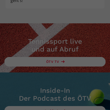
geht’s!“
Tennissport live
und auf Abruf
ÖTV TV
Inside-In
Der Podcast des ÖTV