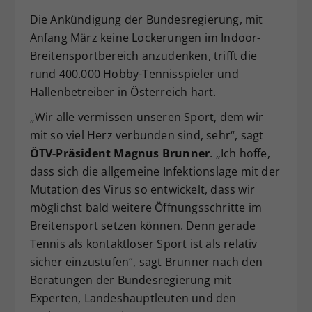
Dieser Wert speichert Ihre Consent-
Die Ankündigung der Bundesregierung, mit
Einstellungen. Unter anderem eine
Anfang März keine Lockerungen im Indoor-
zufällig generierte ID, für die
Breitensportbereich anzudenken, trifft die
Zweck
historische Speicherung Ihrer
rund 400.000 Hobby-Tennisspieler und
vorgenommen Einstellungen, falls der
Hallenbetreiber in Österreich hart.
Webseiten-Betreiber dies eingestellt
hat.
„Wir alle vermissen unseren Sport, dem wir
mit so viel Herz verbunden sind, sehr“, sagt
ÖTV-Präsident Magnus Brunner
. „Ich hoffe,
dass sich die allgemeine Infektionslage mit der
Mutation des Virus so entwickelt, dass wir
möglichst bald weitere Öffnungsschritte im
Breitensport setzen können. Denn gerade
Tennis als kontaktloser Sport ist als relativ
sicher einzustufen“, sagt Brunner nach den
Beratungen der Bundesregierung mit
Experten, Landeshauptleuten und den