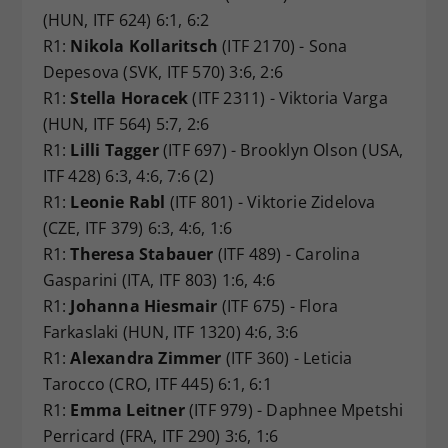
(HUN, ITF 624) 6:1, 6:2
R1:
Nikola Kollaritsch
(ITF 2170) - Sona
Depesova (SVK, ITF 570) 3:6, 2:6
R1:
Stella Horacek
(ITF 2311) - Viktoria Varga
(HUN, ITF 564) 5:7, 2:6
R1:
Lilli Tagger
(ITF 697) - Brooklyn Olson (USA,
ITF 428) 6:3, 4:6, 7:6 (2)
R1:
Leonie Rabl
(ITF 801) - Viktorie Zidelova
(CZE, ITF 379) 6:3, 4:6, 1:6
R1:
Theresa Stabauer
(ITF 489) - Carolina
Gasparini (ITA, ITF 803) 1:6, 4:6
R1:
Johanna Hiesmair
(ITF 675) - Flora
Farkaslaki (HUN, ITF 1320) 4:6, 3:6
R1:
Alexandra Zimmer
(ITF 360) - Leticia
Tarocco (CRO, ITF 445) 6:1, 6:1
R1:
Emma Leitner
(ITF 979) - Daphnee Mpetshi
Perricard (FRA, ITF 290) 3:6, 1:6