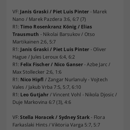
VF:
Janis Graski / Piet Luis Pinter
- Marek
Nano / Marek Pazdera 3:6, 6:7 (7)
R1:
Timo Rosenkranz König / Elias
Trausmuth
- Nikolai Barsukov / Otso
Martikainen 2:6, 5:7
R1:
Janis Graski / Piet Luis Pinter
- Oliver
Hague / Jules Leroux 6:4, 6:2
R1:
Felix Fischer / Nico Ganser
- Azbe Jarc /
Max Stollecker 2:6, 1:6
R1:
Nico Hipfl
/ Zangar Nurlanuly - Vojtech
Vales / Jakub Vrba 7:5, 5:7, 6:10
R1:
Leo Gutjahr
/ Vincent Vohl - Nikola Djosic /
Duje Markovina 6:7 (3), 4:6
VF:
Stella Horacek / Sydney Stark
- Flora
Farkaslaki Hints / Viktoria Varga 5:7, 5:7