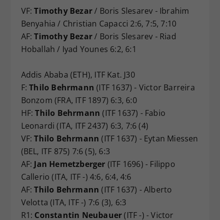
VF:
Timothy Bezar
/ Boris Slesarev - Ibrahim
Benyahia / Christian Capacci 2:6, 7:5, 7:10
AF:
Timothy Bezar
/ Boris Slesarev - Riad
Hoballah / Iyad Younes 6:2, 6:1
Addis Ababa (ETH), ITF Kat. J30
F:
Thilo Behrmann
(ITF 1637) - Victor Barreira
Bonzom (FRA, ITF 1897) 6:3, 6:0
HF:
Thilo Behrmann
(ITF 1637) - Fabio
Leonardi (ITA, ITF 2437) 6:3, 7:6 (4)
VF:
Thilo Behrmann
(ITF 1637) - Eytan Miessen
(BEL, ITF 875) 7:6 (5), 6:3
AF:
Jan Hemetzberger
(ITF 1696) - Filippo
Callerio (ITA, ITF -) 4:6, 6:4, 4:6
AF:
Thilo Behrmann
(ITF 1637) - Alberto
Velotta (ITA, ITF -) 7:6 (3), 6:3
R1:
Constantin Neubauer
(ITF -) - Victor