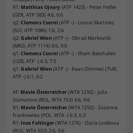
R1:
Matthias Ujvary
(ATP 1423) - Peter Heller
(GER, ATP 583) 4:6, 0:6
q2:
Clemens Cserni
(ATP -) - Louroi Martinez
(SUI, ATP 1086) 1:6, 2:6
q2:
Gabriel Wien
(ATP -) - Obrad Markovski
(MKD, ATP 1114) 0:6, 0:6
q1:
Clemens Cserni
(ATP -) - Ilham Bakshaliev
(UZB, ATP -) 6:3, 7:5
q1:
Gabriel Wien
(ATP -) - Kaan Dönmez (TUR,
ATP -) 6:1, 6:2
AF:
Mavie Österreicher
(WTA 1292) - Julia
Stamatova (BUL, WTA 763) 4:6, 4:6
R1:
Mavie Österreicher
(WTA 1292) - Zuzanna
Frankowska (POL, WTA -) 6:3, 6:3
R1:
Ines Faltinger
(WTA 1276) - Daria Lodikova
(RUS, WTA 553) 2:6, 0:6