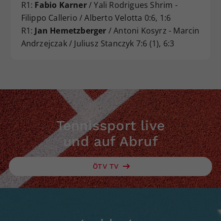
R1:
Fabio Karner
/ Yali Rodrigues Shrim -
Filippo Callerio / Alberto Velotta 0:6, 1:6
R1:
Jan Hemetzberger
/ Antoni Kosyrz - Marcin
Andrzejczak / Juliusz Stanczyk 7:6 (1), 6:3
Tennissport live
und auf Abruf
ÖTV TV