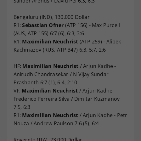
Sander Arends / David Pel 6:3, 6:3
Bengaluru (IND), 130.000 Dollar
R1:
Sebastian Ofner
(ATP 156) - Max Purcell
(AUS, ATP 155) 6:7 (6), 6:3, 3:6
R1:
Maximilian Neuchrist
(ATP 259) - Alibek
Kachmazov (RUS, ATP 347) 6:3, 5:7, 2:6
HF:
Maximilian Neuchrist
/ Arjun Kadhe -
Anirudh Chandrasekar / N Vijay Sundar
Prashanth 6:7 (1), 6:4, 2:10
VF:
Maximilian Neuchrist
/ Arjun Kadhe -
Frederico Ferreira Silva / Dimitar Kuzmanov
7:5, 6:3
R1:
Maximilian Neuchrist
/ Arjun Kadhe - Petr
Nouza / Andrew Paulson 7:6 (5), 6:4
Rovereto (ITA), 73.000 Dollar