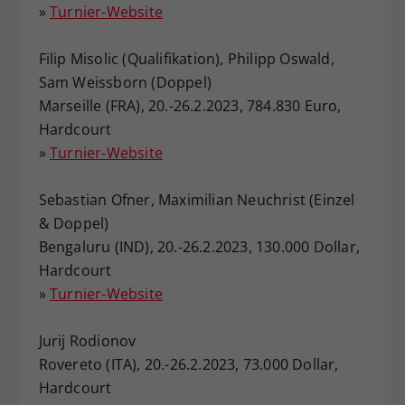
»
Turnier-Website
Dieser Wert speichert Ihre Consent-
Einstellungen. Unter anderem eine
Filip Misolic (Qualifikation), Philipp Oswald,
zufällig generierte ID, für die
Sam Weissborn (Doppel)
Zweck
historische Speicherung Ihrer
vorgenommen Einstellungen, falls der
Marseille (FRA), 20.-26.2.2023, 784.830 Euro,
Webseiten-Betreiber dies eingestellt
Hardcourt
hat.
»
Turnier-Website
Sebastian Ofner, Maximilian Neuchrist (Einzel
& Doppel)
Bengaluru (IND), 20.-26.2.2023, 130.000 Dollar,
Hardcourt
»
Turnier-Website
Jurij Rodionov
Rovereto (ITA), 20.-26.2.2023, 73.000 Dollar,
Hardcourt