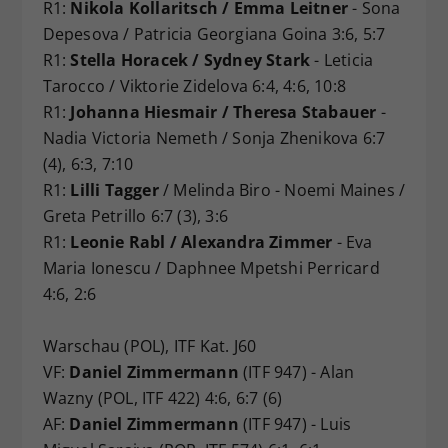
R1:
Nikola Kollaritsch / Emma Leitner
- Sona
Depesova / Patricia Georgiana Goina 3:6, 5:7
R1:
Stella Horacek / Sydney Stark
- Leticia
Tarocco / Viktorie Zidelova 6:4, 4:6, 10:8
R1:
Johanna Hiesmair / Theresa Stabauer
-
Nadia Victoria Nemeth / Sonja Zhenikova 6:7
(4), 6:3, 7:10
R1:
Lilli Tagger
/ Melinda Biro - Noemi Maines /
Greta Petrillo 6:7 (3), 3:6
R1:
Leonie Rabl / Alexandra Zimmer
- Eva
Maria Ionescu / Daphnee Mpetshi Perricard
4:6, 2:6
Warschau (POL), ITF Kat. J60
VF:
Daniel Zimmermann
(ITF 947) - Alan
Wazny (POL, ITF 422) 4:6, 6:7 (6)
AF:
Daniel Zimmermann
(ITF 947) - Luis