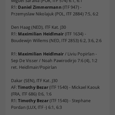
Miguel Saraiva (POR, ITF 574) 6:1, 6:1
R1:
Daniel Zimmermann
(ITF 947) -
Przemyslaw Nikolajuk (POL, ITF 2884) 7:5, 6:2
Den Haag (NED), ITF Kat. J30
R1:
Maximilian Heidlmair
(ITF 1634) -
Boudewijn Willems (NED, ITF 2853) 6:2, 3:6, 2:6
R1:
Maximilian Heidlmair
/ Liviu Popirlan -
Sep De Visser / Noah Pawirodirjo 7:6 (4), 1:2
ret. Heidlmair/Popirlan
Dakar (SEN), ITF Kat. J30
AF:
Timothy Bezar
(ITF 1540) - Mickael Kaouk
(FRA, ITF 686) 0:6, 1:6
R1:
Timothy Bezar
(ITF 1540) - Stephane
Pordan (LUX, ITF -) 6:1, 6:3