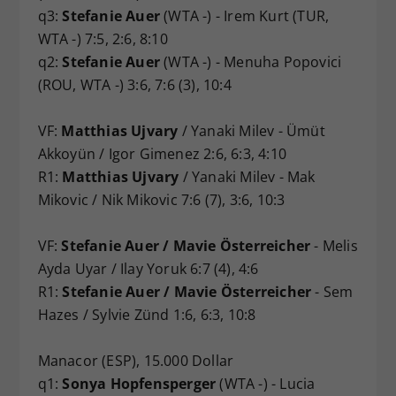
q3:
Stefanie Auer
(WTA -) - Irem Kurt (TUR,
WTA -) 7:5, 2:6, 8:10
q2:
Stefanie Auer
(WTA -) - Menuha Popovici
(ROU, WTA -) 3:6, 7:6 (3), 10:4
VF:
Matthias Ujvary
/ Yanaki Milev - Ümüt
Akkoyün / Igor Gimenez 2:6, 6:3, 4:10
R1:
Matthias Ujvary
/ Yanaki Milev - Mak
Mikovic / Nik Mikovic 7:6 (7), 3:6, 10:3
VF:
Stefanie Auer / Mavie Österreicher
- Melis
Ayda Uyar / Ilay Yoruk 6:7 (4), 4:6
R1:
Stefanie Auer / Mavie Österreicher
- Sem
Hazes / Sylvie Zünd 1:6, 6:3, 10:8
Manacor (ESP), 15.000 Dollar
q1:
Sonya Hopfensperger
(WTA -) - Lucia