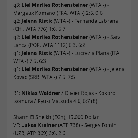
q3:
Liel Marlies Rothensteiner
(WTA -) -
Margaux Komano (FRA, WTA -) 2:6, 0:6
q2:
Jelena Ristic
(WTA -) - Fernanda Labrana
(CHI, WTA 776) 1:6, 5:7
q2:
Liel Marlies Rothensteiner
(WTA -) - Sara
Lanca (POR, WTA 1112) 6:3, 6:2
q1:
Jelena Ristic
(WTA -) - Lucrezia Plana (ITA,
WTA -) 7:5, 6:3
q1:
Liel Marlies Rothensteiner
(WTA -) - Jelena
Kovac (SRB, WTA -) 7:5, 7:5
R1:
Niklas Waldner
/ Olivier Rojas - Kokoro
Isomura / Ryuki Matsuda 4:6, 6:7 (8)
Sharm El Sheikh (EGY), 15.000 Dollar
VF:
Lukas Krainer
(ATP 738) - Sergey Fomin
(UZB, ATP 369) 3:6, 2:6