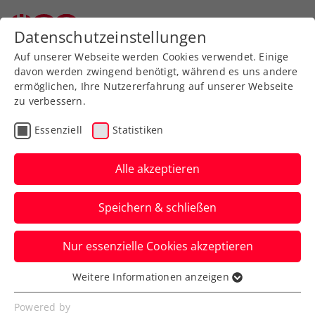
Zurück zur Newsübersicht
Datenschutzeinstellungen
Auf unserer Webseite werden Cookies verwendet. Einige
davon werden zwingend benötigt, während es uns andere
ermöglichen, Ihre Nutzererfahrung auf unserer Webseite
zu verbessern.
Wochenvorschau
Essenziell
Statistiken
Kalenderwoche 8/2023:
Wer? Wann? Wo?
Alle akzeptieren
Lilli Tagger zählt beim Juniorenturnier in
Speichern & schließen
Wolfsberg zu den heimischen
Titelhoffnungen.
Nur essenzielle Cookies akzeptieren
Verfasst von: Stefan Pletzer, 19.02.2023
Weitere Informationen anzeigen
Essenziell
Essenzielle Cookies werden für grundlegende
Powered by