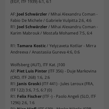
(EGY, ITF 1939) 6:1, 6:1
AF:
Joel Schwärzler
/ Mihai Alexandru Coman -
Fabio De Michele / Gabriele Vulpitta 2:6, 4:6
R1:
Joel Schwärzler
/ Mihai Alexandru Coman -
Karim Mabrouk / Mostafa Mohamed 7:5, 6:4
R1:
Tamara Kostic
/ Yelyzaveta Kotliar - Mirra
Andreeva / Anastasiia Gureva 4:6, 0:6
Wolfsberg (AUT), ITF Kat. J100
AF:
Piet Luis Pinter
(ITF 356) - Duje Markovina
(CRO, ITF 268) 1:6, 2:6
R1:
Janis Graski
(ITF 441) - Jules Leroux (FRA,
ITF 122) 3:6, 7:5, 6:7 (0)
R1:
Felix Fischer
(ITF -) - Paolo Angeli (SLO, ITF
1296) 2:6, 1:6
R1:
Nico Hipfl
(ITF 639) - Marko Nikolic (SRB,