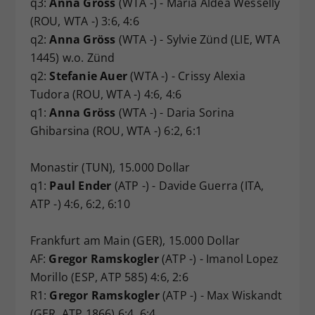
q3:
Anna Gröss
(WTA -) - Maria Aldea Wesselly
(ROU, WTA -) 3:6, 4:6
q2:
Anna Gröss
(WTA -) - Sylvie Zünd (LIE, WTA
1445) w.o. Zünd
q2:
Stefanie Auer
(WTA -) - Crissy Alexia
Tudora (ROU, WTA -) 4:6, 4:6
q1:
Anna Gröss
(WTA -) - Daria Sorina
Ghibarsina (ROU, WTA -) 6:2, 6:1
Monastir (TUN), 15.000 Dollar
q1:
Paul Ender
(ATP -) - Davide Guerra (ITA,
ATP -) 4:6, 6:2, 6:10
Frankfurt am Main (GER), 15.000 Dollar
AF:
Gregor Ramskogler
(ATP -) - Imanol Lopez
Morillo (ESP, ATP 585) 4:6, 2:6
R1:
Gregor Ramskogler
(ATP -) - Max Wiskandt
(GER, ATP 1866) 6:4, 6:4