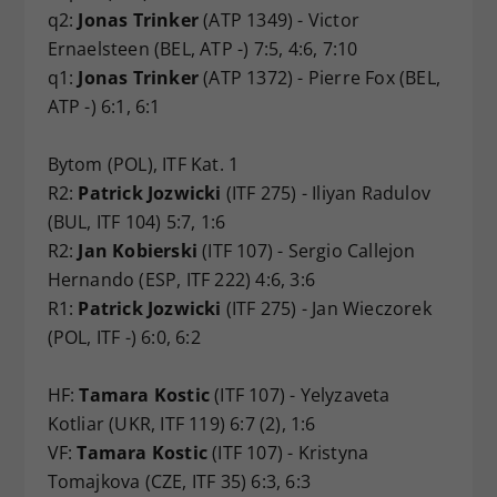
q2:
Jonas Trinker
(ATP 1349) - Victor
Ernaelsteen (BEL, ATP -) 7:5, 4:6, 7:10
q1:
Jonas Trinker
(ATP 1372) - Pierre Fox (BEL,
ATP -) 6:1, 6:1
Bytom (POL), ITF Kat. 1
R2:
Patrick Jozwicki
(ITF 275) - Iliyan Radulov
(BUL, ITF 104) 5:7, 1:6
R2:
Jan Kobierski
(ITF 107) - Sergio Callejon
Hernando (ESP, ITF 222) 4:6, 3:6
R1:
Patrick Jozwicki
(ITF 275) - Jan Wieczorek
(POL, ITF -) 6:0, 6:2
HF:
Tamara Kostic
(ITF 107) - Yelyzaveta
Kotliar (UKR, ITF 119) 6:7 (2), 1:6
VF:
Tamara Kostic
(ITF 107) - Kristyna
Tomajkova (CZE, ITF 35) 6:3, 6:3