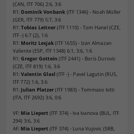
(CAN, ITF 706) 2:6, 3:6
R1:
Dominik Vonbank
(ITF 1346) - Noah Müller
(GER, ITF 779) 5:7, 3:6
R1:
Tobias Leitner
(ITF 1110) - Tom Hanel (CZE,
ITF -) 6:7 (2), 1:6
R1:
Moritz Lesjak
(ITF 1655) - Izan Almazan
Valiente (ESP, ITF 1348) 6:1, 3:6, 1:6
R1:
Gregor Gottein
(ITF 2441) - Boris Durovic
(CZE, ITF 819) 1:6, 3:6
R1:
Valentin Glasl
(ITF -) - Pavel Lagutin (RUS,
ITF 772) 1:6, 3:6
R1:
Julian Platzer
(ITF 1983) - Tommaso Iotti
(ITA, ITF 2692) 3:6, 0:6
VF:
Mia Liepert
(ITF 374) - Iva Ivanova (BUL, ITF
294) 3:6, 3:6
AF:
Mia Liepert
(ITF 374) - Luna Vujovic (SRB,