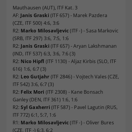
Mauthausen (AUT), ITF Kat. 3
AF:
Janis Graski
(ITF 657) - Marek Pazdera
(CZE, ITF 500) 4:6, 3:6
R2:
Marko Milosavljevic
(ITF -) - Sasa Markovic
(SRB, ITF 297) 3:6, 7:5, 1:6
R2:
Janis Graski
(ITF 657) - Aryan Lakshmanan
(IND, ITF 537) 6:3, 3:6, 7:6 (3)
R2:
Nico Hipfl
(ITF 1130) - Aljaz Kirbis (SLO, ITF
616) 1:6, 6:7 (3)
R2:
Leo Gutjahr
(ITF 2846) - Vojtech Vales (CZE,
ITF 542) 3:6, 6:7 (3)
R2:
Felix Mori
(ITF 2308) - Kane Bonsach
Ganley (DEN, ITF 361) 1:6, 1:6
R2:
Syl Gaxherri
(ITF 587) - Pavel Lagutin (RUS,
ITF 772) 6:1, 5:7, 1:6
R1:
Marko Milosavljevic
(ITF -) - Oliver Bures
(CZE, ITF -) 6:3, 6:2