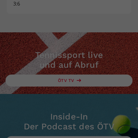
3:6
Tennissport live
und auf Abruf
ÖTV TV
Inside-In
Der Podcast des ÖTV