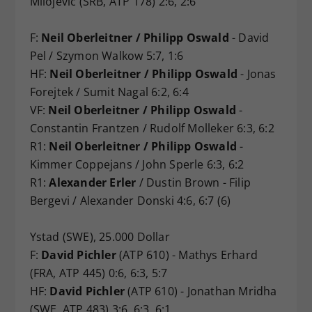
Milojevic (SRB, ATP 178) 2:6, 2:6
F:
Neil Oberleitner / Philipp Oswald
- David
Pel / Szymon Walkow 5:7, 1:6
HF:
Neil Oberleitner / Philipp Oswald
- Jonas
Forejtek / Sumit Nagal 6:2, 6:4
VF:
Neil Oberleitner / Philipp Oswald
-
Constantin Frantzen / Rudolf Molleker 6:3, 6:2
R1:
Neil Oberleitner / Philipp Oswald
-
Kimmer Coppejans / John Sperle 6:3, 6:2
R1:
Alexander Erler
/ Dustin Brown - Filip
Bergevi / Alexander Donski 4:6, 6:7 (6)
Ystad (SWE), 25.000 Dollar
F:
David Pichler
(ATP 610) - Mathys Erhard
(FRA, ATP 445) 0:6, 6:3, 5:7
HF:
David Pichler
(ATP 610) - Jonathan Mridha
(SWE, ATP 483) 3:6, 6:3, 6:1