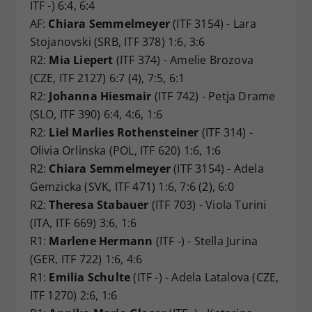
ITF -) 6:4, 6:4
AF:
Chiara Semmelmeyer
(ITF 3154) - Lara
Stojanovski (SRB, ITF 378) 1:6, 3:6
R2:
Mia Liepert
(ITF 374) - Amelie Brozova
(CZE, ITF 2127) 6:7 (4), 7:5, 6:1
R2:
Johanna Hiesmair
(ITF 742) - Petja Drame
(SLO, ITF 390) 6:4, 4:6, 1:6
R2:
Liel Marlies Rothensteiner
(ITF 314) -
Olivia Orlinska (POL, ITF 620) 1:6, 1:6
R2:
Chiara Semmelmeyer
(ITF 3154) - Adela
Gemzicka (SVK, ITF 471) 1:6, 7:6 (2), 6:0
R2:
Theresa Stabauer
(ITF 703) - Viola Turini
(ITA, ITF 669) 3:6, 1:6
R1:
Marlene Hermann
(ITF -) - Stella Jurina
(GER, ITF 722) 1:6, 4:6
R1:
Emilia Schulte
(ITF -) - Adela Latalova (CZE,
ITF 1270) 2:6, 1:6