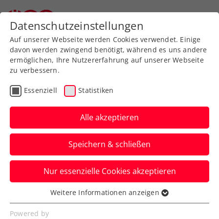
Zurück zur Newsübersicht
Datenschutzeinstellungen
Auf unserer Webseite werden Cookies verwendet. Einige
davon werden zwingend benötigt, während es uns andere
ermöglichen, Ihre Nutzererfahrung auf unserer Webseite
zu verbessern.
Wochenvorschau
Essenziell
Statistiken
Kalenderwoche 32/2022:
Wer? Wann? Wo?
Alle akzeptieren
Philipp Oswald und Neil Oberleitner
Speichern & schließen
holten in Liberec den ersten
gemeinsamen Doppeltitel.
Nur essenzielle Cookies akzeptieren
Verfasst von: Stefan Pletzer, 07.08.2022
Weitere Informationen anzeigen
Essenziell
Essenzielle Cookies werden für grundlegende
Powered by