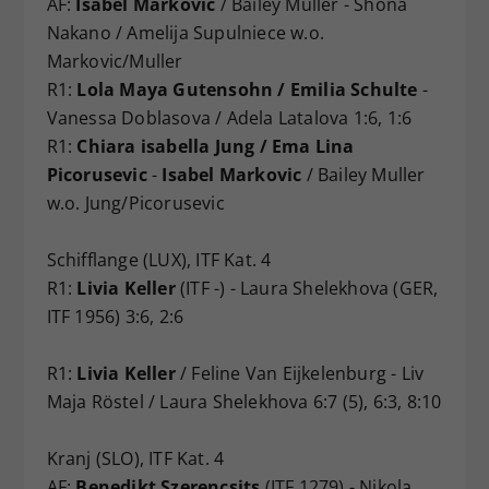
AF:
Isabel Markovic
/ Bailey Muller - Shona
Nakano / Amelija Supulniece w.o.
Markovic/Muller
R1:
Lola Maya Gutensohn / Emilia Schulte
-
Vanessa Doblasova / Adela Latalova 1:6, 1:6
R1:
Chiara isabella Jung / Ema Lina
Picorusevic
-
Isabel Markovic
/ Bailey Muller
w.o. Jung/Picorusevic
Schifflange (LUX), ITF Kat. 4
R1:
Livia Keller
(ITF -) - Laura Shelekhova (GER,
ITF 1956) 3:6, 2:6
R1:
Livia Keller
/ Feline Van Eijkelenburg - Liv
Maja Röstel / Laura Shelekhova 6:7 (5), 6:3, 8:10
Kranj (SLO), ITF Kat. 4
AF:
Benedikt Szerencsits
(ITF 1279) - Nikola