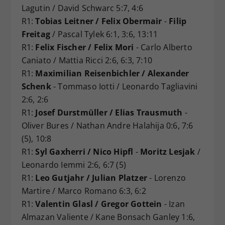
Lagutin / David Schwarc 5:7, 4:6
R1:
Tobias Leitner / Felix Obermair
-
Filip
Freitag
/ Pascal Tylek 6:1, 3:6, 13:11
R1:
Felix Fischer / Felix Mori
- Carlo Alberto
Caniato / Mattia Ricci 2:6, 6:3, 7:10
R1:
Maximilian Reisenbichler / Alexander
Schenk
- Tommaso Iotti / Leonardo Tagliavini
2:6, 2:6
R1:
Josef Durstmüller / Elias Trausmuth
-
Oliver Bures / Nathan Andre Halahija 0:6, 7:6
(5), 10:8
R1:
Syl Gaxherri / Nico Hipfl
-
Moritz Lesjak
/
Leonardo Iemmi 2:6, 6:7 (5)
R1:
Leo Gutjahr / Julian Platzer
- Lorenzo
Martire / Marco Romano 6:3, 6:2
R1:
Valentin Glasl / Gregor Gottein
- Izan
Almazan Valiente / Kane Bonsach Ganley 1:6,