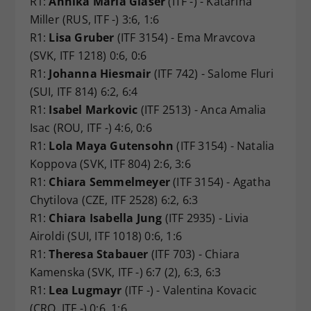
R1:
Annika Maria Glaser
(ITF -) - Katarina
Miller (RUS, ITF -) 3:6, 1:6
R1:
Lisa Gruber
(ITF 3154) - Ema Mravcova
(SVK, ITF 1218) 0:6, 0:6
R1:
Johanna Hiesmair
(ITF 742) - Salome Fluri
(SUI, ITF 814) 6:2, 6:4
R1:
Isabel Markovic
(ITF 2513) - Anca Amalia
Isac (ROU, ITF -) 4:6, 0:6
R1:
Lola Maya Gutensohn
(ITF 3154) - Natalia
Koppova (SVK, ITF 804) 2:6, 3:6
R1:
Chiara Semmelmeyer
(ITF 3154) - Agatha
Chytilova (CZE, ITF 2528) 6:2, 6:3
R1:
Chiara Isabella Jung
(ITF 2935) - Livia
Airoldi (SUI, ITF 1018) 0:6, 1:6
R1:
Theresa Stabauer
(ITF 703) - Chiara
Kamenska (SVK, ITF -) 6:7 (2), 6:3, 6:3
R1:
Lea Lugmayr
(ITF -) - Valentina Kovacic
(CRO, ITF -) 0:6, 1:6