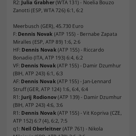
R2:
Julia Grabher
(WTA 131) - Noelia Bouzo
Zanotti (ESP, WTA 726) 6:1, 6:2
Meerbusch (GER), 45.730 Euro
F:
Dennis Novak
(ATP 155) - Bernabe Zapata
Miralles (ESP, ATP 89) 1:6, 2:6
HF:
Dennis Novak
(ATP 155) - Riccardo
Bonadio (ITA, ATP 193) 6:4, 6:2
VF:
Dennis Novak
(ATP 155) - Damir Dzumhur
(BIH, ATP 243) 6:1, 6:3
AF:
Dennis Novak
(ATP 155) - Jan-Lennard
Struff (GER, ATP 124) 1:6, 6:4, 6:4
R1:
Jurij Rodionov
(ATP 139) - Damir Dzumhur
(BIH, ATP 243) 4:6, 3:6
R1:
Dennis Novak
(ATP 155) - Vit Kopriva (CZE,
ATP 152) 6:7 (4), 6:2, 7:5
q1:
Neil Oberleitner
(ATP 761) - Nikola