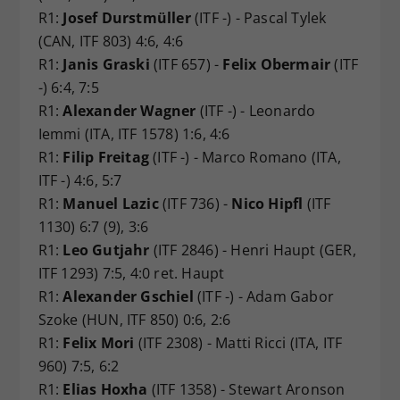
R1:
Josef Durstmüller
(ITF -) - Pascal Tylek
(CAN, ITF 803) 4:6, 4:6
R1:
Janis Graski
(ITF 657) -
Felix Obermair
(ITF
-) 6:4, 7:5
R1:
Alexander Wagner
(ITF -) - Leonardo
Iemmi (ITA, ITF 1578) 1:6, 4:6
R1:
Filip Freitag
(ITF -) - Marco Romano (ITA,
ITF -) 4:6, 5:7
R1:
Manuel Lazic
(ITF 736) -
Nico Hipfl
(ITF
1130) 6:7 (9), 3:6
R1:
Leo Gutjahr
(ITF 2846) - Henri Haupt (GER,
ITF 1293) 7:5, 4:0 ret. Haupt
R1:
Alexander Gschiel
(ITF -) - Adam Gabor
Szoke (HUN, ITF 850) 0:6, 2:6
R1:
Felix Mori
(ITF 2308) - Matti Ricci (ITA, ITF
960) 7:5, 6:2
R1:
Elias Hoxha
(ITF 1358) - Stewart Aronson