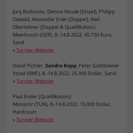
Dieser Wert speichert Ihre Consent-
Jurij Rodionov, Dennis Novak (Einzel), Philipp
Einstellungen. Unter anderem eine
Oswald, Alexander Erler (Doppel), Neil
zufällig generierte ID, für die
Oberleitner (Doppel & Qualifikation)
Zweck
historische Speicherung Ihrer
vorgenommen Einstellungen, falls der
Meerbusch (GER), 8.-14.8.2022, 45.730 Euro,
Webseiten-Betreiber dies eingestellt
Sand
hat.
»
Turnier-Website
David Pichler,
Sandro Kopp
, Peter Goldsteiner
Ystad (SWE), 8.-14.8.2022, 25.000 Dollar, Sand
»
Turnier-Website
Paul Ender (Qualifikation)
Monastir (TUN), 8.-14.8.2022, 15.000 Dollar,
Hardcourt
»
Turnier-Website