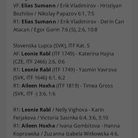
VF:
Elias Sumann
/ Erik Vladimirov - Hristiyan
Bozhilov / Nikolay Papazov 6:1, 7:5
R1:
Elias Sumann
/ Erik Vladimirov - Derin Can
Atacan / Egor Gorin 7:6 (5), 2:6, 10:8
Slovenska Lupca (SVK), ITF Kat. 5
AF:
Leonie Rabl
(ITF 1749) - Katerina Hajna
(CZE, ITF 2466) 2:6, 0:6
R1:
Leonie Rabl
(ITF 1749) - Yasmin Vavrova
(SVK, ITF 1646) 6:1, 6:2
R1:
Aileen Hoxha
(ITF 1819) - Timea Gross
(SVK, ITF -) 3:6, 1:6
R1:
Leonie Rabl
/ Nelly Vighova - Karin
Ferjakova / Victoria Sasinka 6:4, 3:6, 3:10
R1:
Aileen Hoxha
/ Ivana Gombitova - Hanna
Koprowska / Zuzanna Izabela Witkowska 4:6,