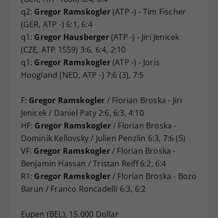
q2:
Gregor Ramskogler
(ATP -) - Tim Fischer
(GER, ATP -) 6:1, 6:4
q1:
Gregor Hausberger
(ATP -) - Jiri Jenicek
(CZE, ATP 1559) 3:6, 6:4, 2:10
q1:
Gregor Ramskogler
(ATP -) - Joris
Hoogland (NED, ATP -) 7:6 (3), 7:5
F:
Gregor Ramskogler
/ Florian Broska - Jiri
Jenicek / Daniel Paty 2:6, 6:3, 4:10
HF:
Gregor Ramskogler
/ Florian Broska -
Dominik Kellovsky / Julien Penzlin 6:3, 7:6 (5)
VF:
Gregor Ramskogler
/ Florian Broska -
Benjamin Hassan / Tristan Reiff 6:2, 6:4
R1:
Gregor Ramskogler
/ Florian Broska - Bozo
Barun / Franco Roncadelli 6:3, 6:2
Eupen (BEL), 15.000 Dollar