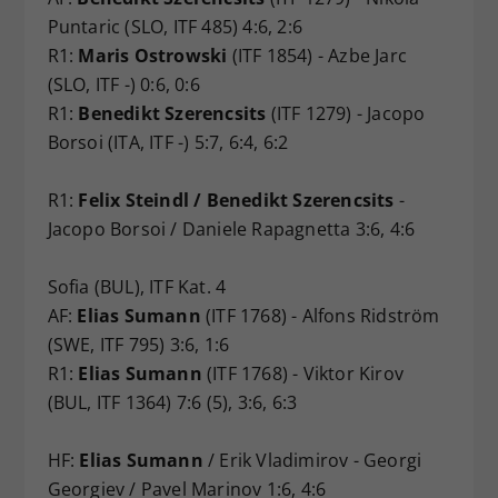
Puntaric (SLO, ITF 485) 4:6, 2:6
R1:
Maris Ostrowski
(ITF 1854) - Azbe Jarc
(SLO, ITF -) 0:6, 0:6
R1:
Benedikt Szerencsits
(ITF 1279) - Jacopo
Borsoi (ITA, ITF -) 5:7, 6:4, 6:2
R1:
Felix Steindl / Benedikt Szerencsits
-
Jacopo Borsoi / Daniele Rapagnetta 3:6, 4:6
Sofia (BUL), ITF Kat. 4
AF:
Elias Sumann
(ITF 1768) - Alfons Ridström
(SWE, ITF 795) 3:6, 1:6
R1:
Elias Sumann
(ITF 1768) - Viktor Kirov
(BUL, ITF 1364) 7:6 (5), 3:6, 6:3
HF:
Elias Sumann
/ Erik Vladimirov - Georgi
Georgiev / Pavel Marinov 1:6, 4:6