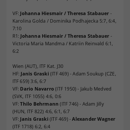
VF:
Johanna Hiesmair / Theresa Stabauer
-
Karolina Golda / Dominika Podhajecka 5:7, 6:4,
7:10
R1:
Johanna Hiesmair / Theresa Stabauer
-
Victoria Maria Mandma / Katriin Reinvald 6:1,
6:2
Wien (AUT), ITF Kat. J30
HF:
Janis Graski
(ITF 469) - Adam Soukup (CZE,
ITF 659) 3:6, 6:7
VF:
Dario Navarro
(ITF 1950) - Jakub Medved
(SVK, ITF 1055) 4:6, 0:6
VF:
Thilo Behrmann
(ITF 746) - Adam Jilly
(HUN, ITF 822) 4:6, 6:1, 6:7
VF:
Janis Graski
(ITF 469) -
Alexander Wagner
(ITF 1718) 6:2, 6:4