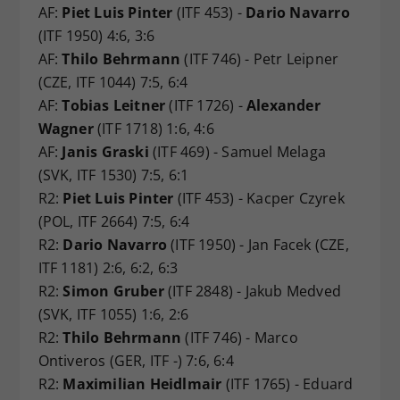
AF:
Piet Luis Pinter
(ITF 453) -
Dario Navarro
(ITF 1950) 4:6, 3:6
AF:
Thilo Behrmann
(ITF 746) - Petr Leipner
(CZE, ITF 1044) 7:5, 6:4
AF:
Tobias Leitner
(ITF 1726) -
Alexander
Wagner
(ITF 1718) 1:6, 4:6
AF:
Janis Graski
(ITF 469) - Samuel Melaga
(SVK, ITF 1530) 7:5, 6:1
R2:
Piet Luis Pinter
(ITF 453) - Kacper Czyrek
(POL, ITF 2664) 7:5, 6:4
R2:
Dario Navarro
(ITF 1950) - Jan Facek (CZE,
ITF 1181) 2:6, 6:2, 6:3
R2:
Simon Gruber
(ITF 2848) - Jakub Medved
(SVK, ITF 1055) 1:6, 2:6
R2:
Thilo Behrmann
(ITF 746) - Marco
Ontiveros (GER, ITF -) 7:6, 6:4
R2:
Maximilian Heidlmair
(ITF 1765) - Eduard