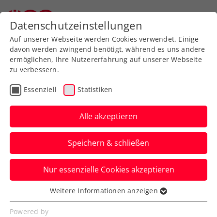
Zurück zur Newsübersicht
Datenschutzeinstellungen
Auf unserer Webseite werden Cookies verwendet. Einige
davon werden zwingend benötigt, während es uns andere
ermöglichen, Ihre Nutzererfahrung auf unserer Webseite
zu verbessern.
Wochenvorschau
Essenziell
Statistiken
Kalenderwoche 16/2023:
Wer? Wann? Wo?
Alle akzeptieren
Die internationale Junioren-Tour macht in
Speichern & schließen
dieser Woche in Wien Station. Im Bild:
Emily Lederer.
Nur essenzielle Cookies akzeptieren
Verfasst von: Stefan Pletzer, 16.04.2023
Weitere Informationen anzeigen
Essenziell
Essenzielle Cookies werden für grundlegende
Powered by