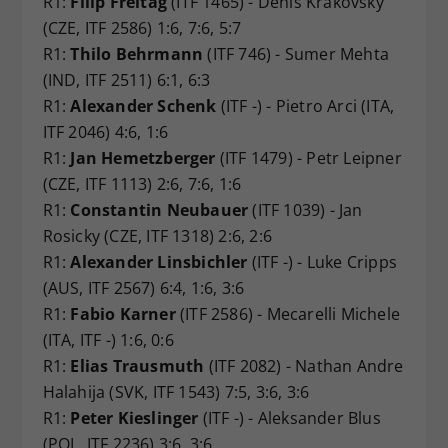
R1:
Filip Freitag
(ITF 1465) - Denis Krakovsky
(CZE, ITF 2586) 1:6, 7:6, 5:7
R1:
Thilo Behrmann
(ITF 746) - Sumer Mehta
(IND, ITF 2511) 6:1, 6:3
R1:
Alexander Schenk
(ITF -) - Pietro Arci (ITA,
ITF 2046) 4:6, 1:6
R1:
Jan Hemetzberger
(ITF 1479) - Petr Leipner
(CZE, ITF 1113) 2:6, 7:6, 1:6
R1:
Constantin Neubauer
(ITF 1039) - Jan
Rosicky (CZE, ITF 1318) 2:6, 2:6
R1:
Alexander Linsbichler
(ITF -) - Luke Cripps
(AUS, ITF 2567) 6:4, 1:6, 3:6
R1:
Fabio Karner
(ITF 2586) - Mecarelli Michele
(ITA, ITF -) 1:6, 0:6
R1:
Elias Trausmuth
(ITF 2082) - Nathan Andre
Halahija (SVK, ITF 1543) 7:5, 3:6, 3:6
R1:
Peter Kieslinger
(ITF -) - Aleksander Blus
(POL, ITF 2236) 3:6, 3:6