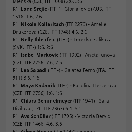
Mlenska (CZE, ITF 1008) 2:6, 3:6
R1:
Lana Srejic
(ITF -) - Gloria Jovic (AUS, ITF
1516) 1:6, 2:6
R1:
Nikola Kollaritsch
(ITF 2273) - Amelie
Drukerova (CZE, ITF 1748) 4:6, 2:6
R1:
Nelly Ihlenfeld
(ITF -) - Terezka Galikova
(SVK, ITF -) 1:6, 2:6
R1:
Isabel Markovic
(ITF 1992) - Aneta Junova
(CZE, ITF 2756) 7:6, 7:5
R1:
Lea Sabadi
(ITF -) - Galatea Ferro (ITA, ITF
911) 3:6, 1:6
R1:
Maya Kadanik
(ITF -) - Karolina Heiderova
(CZE, ITF 2756) 1:6, 1:6
R1:
Chiara Semmelmeyer
(ITF 1941) - Sara
Divilova (CZE, ITF 2967) 6:4, 6:1
R1:
Ava Schüller
(ITF 1795) - Victoria Bervid
(CZE, ITF 1466) 4:6, 3:6
R1:
Aileen Hoxha
(ITF 1797) - Vanessa