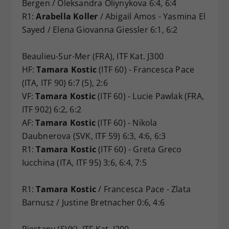
Bergen / Oleksandra Oliynykova 6:4, 6:4
R1:
Arabella Koller
/ Abigail Amos - Yasmina El
Sayed / Elena Giovanna Giessler 6:1, 6:2
Beaulieu-Sur-Mer (FRA), ITF Kat. J300
HF:
Tamara Kostic
(ITF 60) - Francesca Pace
(ITA, ITF 90) 6:7 (5), 2:6
VF:
Tamara Kostic
(ITF 60) - Lucie Pawlak (FRA,
ITF 902) 6:2, 6:2
AF:
Tamara Kostic
(ITF 60) - Nikola
Daubnerova (SVK, ITF 59) 6:3, 4:6, 6:3
R1:
Tamara Kostic
(ITF 60) - Greta Greco
Iucchina (ITA, ITF 95) 3:6, 6:4, 7:5
R1:
Tamara Kostic
/ Francesca Pace - Zlata
Barnusz / Justine Bretnacher 0:6, 4:6
Piestany (SVK), ITF Kat. J200