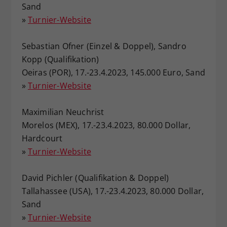
Sand
Dieser Wert speichert Ihre Consent-
»
Turnier-Website
Einstellungen. Unter anderem eine
zufällig generierte ID, für die
Sebastian Ofner (Einzel & Doppel), Sandro
Zweck
historische Speicherung Ihrer
vorgenommen Einstellungen, falls der
Kopp (Qualifikation)
Webseiten-Betreiber dies eingestellt
Oeiras (POR), 17.-23.4.2023, 145.000 Euro, Sand
hat.
»
Turnier-Website
Maximilian Neuchrist
Morelos (MEX), 17.-23.4.2023, 80.000 Dollar,
Hardcourt
»
Turnier-Website
David Pichler (Qualifikation & Doppel)
Tallahassee (USA), 17.-23.4.2023, 80.000 Dollar,
Sand
»
Turnier-Website