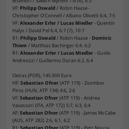
Bhambri / Saketh Myneni 7:6 (4), 6:3
VF:
Philipp Oswald
/ Robin Haase -
Christopher O'Connell / Albano Olivetti 6:4, 7:5
VF:
Alexander Erler / Lucas Miedler
- Quentin
Halys / David Pel 6:4, 6:7 (7), 10:7
R1:
Philipp Oswald
/ Robin Haase -
Dominic
Thiem
/ Matthias Bachinger 6:4, 6:2
R1:
Alexander Erler / Lucas Miedler
- Guido
Andreozzi / Guillermo Duran 6:2, 6:4
Oeiras (POR), 145.000 Euro
HF:
Sebastian Ofner
(ATP 119) - Zsombor
Piros (HUN, ATP 134) 4:6, 2:6
VF:
Sebastian Ofner
(ATP 119) - Andrea
Vavassori (ITA, ATP 172) 5:7, 6:3, 6:4
AF:
Sebastian Ofner
(ATP 119) - James McCabe
(AUS, ATP 282) 2:6, 6:1, 6:2
R1:
Sebastian Ofner
(ATP 119) - Petr Nouza