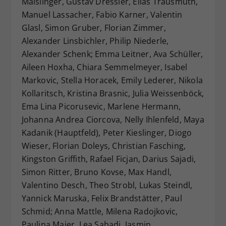
Maislinger, Gustav Dressler, Elias Trausmuth,
Manuel Lassacher, Fabio Karner, Valentin
Glasl, Simon Gruber, Florian Zimmer,
Alexander Linsbichler, Philip Niederle,
Alexander Schenk; Emma Leitner, Ava Schüller,
Aileen Hoxha, Chiara Semmelmeyer, Isabel
Markovic, Stella Horacek, Emily Lederer, Nikola
Kollaritsch, Kristina Brasnic, Julia Weissenböck,
Ema Lina Picorusevic, Marlene Hermann,
Johanna Andrea Ciorcova, Nelly Ihlenfeld, Maya
Kadanik (Hauptfeld), Peter Kieslinger, Diogo
Wieser, Florian Doleys, Christian Fasching,
Kingston Griffith, Rafael Ficjan, Darius Sajadi,
Simon Ritter, Bruno Kovse, Max Handl,
Valentino Desch, Theo Strobl, Lukas Steindl,
Yannick Maruska, Felix Brandstätter, Paul
Schmid; Anna Mattle, Milena Radojkovic,
Paulina Maier, Lea Sabadi, Jasmin