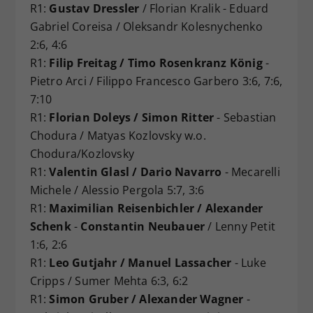
R1:
Gustav Dressler
/ Florian Kralik - Eduard
Gabriel Coreisa / Oleksandr Kolesnychenko
2:6, 4:6
R1:
Filip Freitag / Timo Rosenkranz König
-
Pietro Arci / Filippo Francesco Garbero 3:6, 7:6,
7:10
R1:
Florian Doleys / Simon Ritter
- Sebastian
Chodura / Matyas Kozlovsky w.o.
Chodura/Kozlovsky
R1:
Valentin Glasl / Dario Navarro
- Mecarelli
Michele / Alessio Pergola 5:7, 3:6
R1:
Maximilian Reisenbichler / Alexander
Schenk
-
Constantin Neubauer
/ Lenny Petit
1:6, 2:6
R1:
Leo Gutjahr / Manuel Lassacher
- Luke
Cripps / Sumer Mehta 6:3, 6:2
R1:
Simon Gruber / Alexander Wagner
-