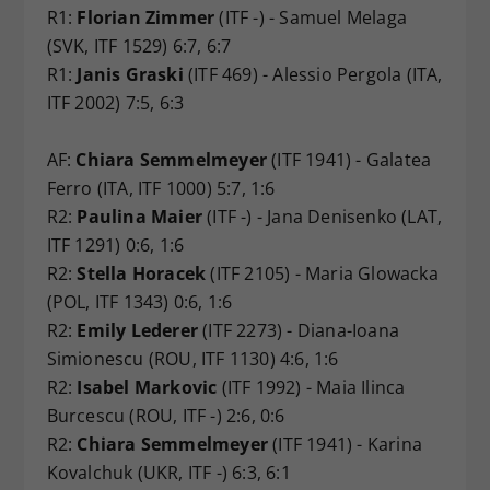
R1:
Florian Zimmer
(ITF -) - Samuel Melaga
(SVK, ITF 1529) 6:7, 6:7
R1:
Janis Graski
(ITF 469) - Alessio Pergola (ITA,
ITF 2002) 7:5, 6:3
AF:
Chiara Semmelmeyer
(ITF 1941) - Galatea
Ferro (ITA, ITF 1000) 5:7, 1:6
R2:
Paulina Maier
(ITF -) - Jana Denisenko (LAT,
ITF 1291) 0:6, 1:6
R2:
Stella Horacek
(ITF 2105) - Maria Glowacka
(POL, ITF 1343) 0:6, 1:6
R2:
Emily Lederer
(ITF 2273) - Diana-Ioana
Simionescu (ROU, ITF 1130) 4:6, 1:6
R2:
Isabel Markovic
(ITF 1992) - Maia Ilinca
Burcescu (ROU, ITF -) 2:6, 0:6
R2:
Chiara Semmelmeyer
(ITF 1941) - Karina
Kovalchuk (UKR, ITF -) 6:3, 6:1