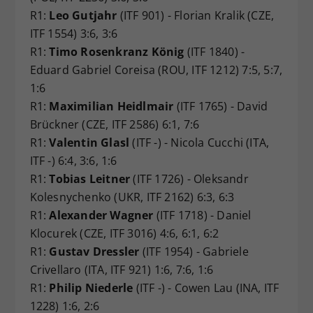
R1:
Leo Gutjahr
(ITF 901) - Florian Kralik (CZE,
ITF 1554) 3:6, 3:6
R1:
Timo Rosenkranz König
(ITF 1840) -
Eduard Gabriel Coreisa (ROU, ITF 1212) 7:5, 5:7,
1:6
R1:
Maximilian Heidlmair
(ITF 1765) - David
Brückner (CZE, ITF 2586) 6:1, 7:6
R1:
Valentin Glasl
(ITF -) - Nicola Cucchi (ITA,
ITF -) 6:4, 3:6, 1:6
R1:
Tobias Leitner
(ITF 1726) - Oleksandr
Kolesnychenko (UKR, ITF 2162) 6:3, 6:3
R1:
Alexander Wagner
(ITF 1718) - Daniel
Klocurek (CZE, ITF 3016) 4:6, 6:1, 6:2
R1:
Gustav Dressler
(ITF 1954) - Gabriele
Crivellaro (ITA, ITF 921) 1:6, 7:6, 1:6
R1:
Philip Niederle
(ITF -) - Cowen Lau (INA, ITF
1228) 1:6, 2:6