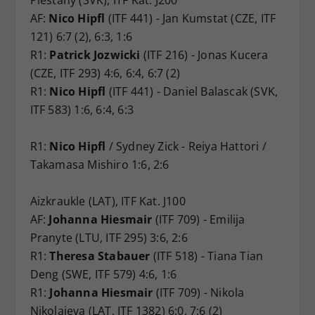
AF:
Nico Hipfl
(ITF 441) - Jan Kumstat (CZE, ITF
121) 6:7 (2), 6:3, 1:6
R1:
Patrick Jozwicki
(ITF 216) - Jonas Kucera
(CZE, ITF 293) 4:6, 6:4, 6:7 (2)
R1:
Nico Hipfl
(ITF 441) - Daniel Balascak (SVK,
ITF 583) 1:6, 6:4, 6:3
R1:
Nico Hipfl
/ Sydney Zick - Reiya Hattori /
Takamasa Mishiro 1:6, 2:6
Aizkraukle (LAT), ITF Kat. J100
AF:
Johanna Hiesmair
(ITF 709) - Emilija
Pranyte (LTU, ITF 295) 3:6, 2:6
R1:
Theresa Stabauer
(ITF 518) - Tiana Tian
Deng (SWE, ITF 579) 4:6, 1:6
R1:
Johanna Hiesmair
(ITF 709) - Nikola
Nikolajeva (LAT, ITF 1382) 6:0, 7:6 (2)