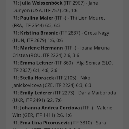
R1:
Julia Weissenböck
(ITF 2967) - Jane
Dunyon (USA, ITF 757) 2:6, 1:6
R1:
Paulina Maier
(ITF -) - Thi Lien Mouret
(FRA, ITF 2544) 6:3, 6:3
R1:
Kristina Brasnic
(ITF 2837) - Greta Nagy
(HUN, ITF 2679) 1:6, 0:6
R1:
Marlene Hermann
(ITF -) - Ioana Miruna
Cristea (ROU, ITF 2224) 2:6, 3:6
R1:
Emma Leitner
(ITF 860) - Alja Senica (SLO,
ITF 2837) 6:1, 4:6, 2:6
R1:
Stella Horacek
(ITF 2105) - Nikol
Janickovicova (CZE, ITF 2224) 6:3, 6:3
R1:
Emily Lederer
(ITF 2273) - Daria Maiboroda
(UKR, ITF 2491) 6:2, 7:6
R1:
Johanna Andrea Corciova
(ITF -) - Valerie
Witt (GER, ITF 1411) 2:6, 1:6
R1:
Ema Lina Picorusevic
(ITF 3310) - Sara