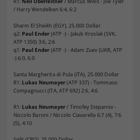
R1:
Neil Oberleitner
/ Marcus Willis - Joe Tyler
/ Harry Wendelken 6:4, 6:2
Sharm El Sheikh (EGY), 25.000 Dollar
q2:
Paul Ender
(ATP -) - Jakub Kroslak (SVK,
ATP 1350) 3:6, 2:6
q1:
Paul Ender
(ATP -) - Adam Zuev (UKR, ATP
-) 6:0, 6:0
Santa Margherita di Pula (ITA), 25.000 Dollar
R1:
Lukas Neumayer
(ATP 337) - Tommaso
Compagnucci (ITA, ATP 692) 2:6, 4:6
R1:
Lukas Neumayer
/ Timofey Stepanov -
Niccolo Baroni / Niccolo Ciavarella 6:7 (4), 7:6
(5), 4:10
Split (CRO), 25.000 Dollar