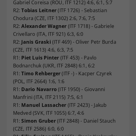
Gabriel Coreisa (ROU, ITF 1212) 4:6, 6:1, 5:7
R2:
Tobias Leitner
(ITF 1726) - Sebastian
Chodura (CZE, ITF 1302) 2:6, 7:6, 7:5
R2:
Alexander Wagner
(ITF 1718) - Gabriele
Crivellaro (ITA, ITF 921) 6:3, 6:0
R2:
Janis Graski
(ITF 469) - Oliver Petr Burda
(CZE, ITF 1613) 4:6, 6:3, 7:5
R1:
Piet Luis Pinter
(ITF 453) - Pavlo
Bodnarchuk (UKR, ITF 2848) 6:1, 6:2
R1:
Timo Rehberger
(ITF -) - Kacper Czyrek
(POL, ITF 2664) 1:6, 1:6
R1:
Dario Navarro
(ITF 1950) - Giovanni
Manfrini (ITA, ITF 2115) 7:5, 6:1
R1:
Manuel Lassacher
(ITF 2423) - Jakub
Medved (SVK, ITF 1055) 6:7, 4:6
R1:
Simon Gruber
(ITF 2848) - Daniel Stauch
(CZE, ITF 2586) 6:0, 6:0