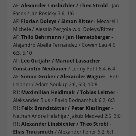
AF:
Alexander Linsbichler / Theo Strobl
- Jan
Facek / Jan Rosicky 3:6, 1:6
AF:
Florian Doleys / Simon Ritter
- Mecarelli
Michele / Alessio Pergola w.o. Doleys/Ritter
AF:
Thilo Behrmann / Jan Hemetzberger
-
Alejandro Abella Fernandez / Cowen Lau 4:6,
6:3, 5:10
AF:
Leo Gutjahr / Manuel Lassacher
-
Constantin Neubauer
/ Lenny Petit 6:4, 6:4
AF:
Simon Gruber / Alexander Wagner
- Petr
Leipner / Adam Soukup 2:6, 6:3, 10:8
R1:
Maximilian Heidlmair / Tobias Leitner
-
Aleksander Blus / Pavlo Bodnarchuk 6:2, 6:3
R1:
Felix Brandstätter / Peter Kieslinger
-
Nathan Andre Halahija / Jakub Medved 2:6, 3:6
R1:
Alexander Linsbichler / Theo Strobl
-
Elias Trausmuth
/ Alexander Feher 6:2, 6:1