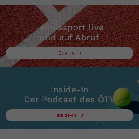
Tennissport live
und auf Abruf
ÖTV TV
Inside-In
Der Podcast des ÖTV
Inside-In