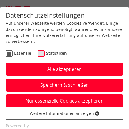
Zurück zur Newsübersicht
Datenschutzeinstellungen
Auf unserer Webseite werden Cookies verwendet. Einige
davon werden zwingend benötigt, während es uns andere
ermöglichen, Ihre Nutzererfahrung auf unserer Webseite
zu verbessern.
Turniere
Kids & Jugend
ITF
Essenziell
Statistiken
ITF Rutesheim:
Erfolgreiches Comeback
Alle akzeptieren
von Perelygina nach
Speichern & schließen
Zwangspause
Nur essenzielle Cookies akzeptieren
Die ÖTV-Vertragsspielerin notiert in
Deutschland ein Doppelfinale und ein
Weitere Informationen anzeigen
Essenziell
Einzel-Viertelfinale.
Essenzielle Cookies werden für grundlegende
Powered by