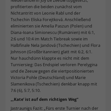
Niederländerin Joy de Zeeuw topgesetzt,
profitierten die beiden zunächst vom
Nichtantritt von Leonie Rabl und der
Tschechin Eliska Forejtková. Anschließend
eliminierten sie Amelia Paszun (Polen) und
Diana-Ioana Simionescu (Rumänien) mit 6:1,
2:6 und 10:4 im Match Tiebreak sowie im
Halbfinale Nela Jandová (Tschechien) und Flora
Johnson (Großbritannien) glatt mit 6:2, 6:1.
Nur hauchdünn klappte es nicht mit dem
Turniersieg: Das Endspiel verloren Perelygina
und de Zeeuw gegen die viertpositionierten
Victoria Pohle (Deutschland) und Marie
Slamenikova (Tschechien) denkbar knapp mit
7:6 (6), 5:7, 5:10.
„‚Kate’ ist auf dem richtigen Weg“
Jastraunigs Fazit: „Fürs erste Turnier nach der