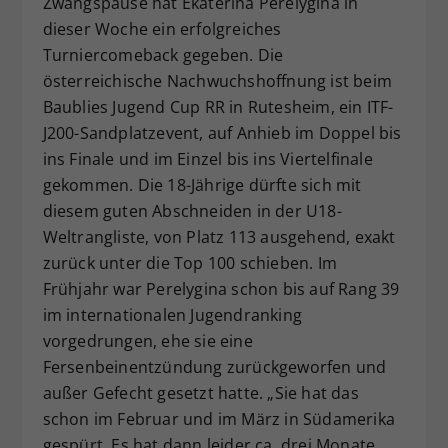
Zwangspause hat Ekaterina Perelygina in
Dieser Wert speichert Ihre Consent-
dieser Woche ein erfolgreiches
Einstellungen. Unter anderem eine
Turniercomeback gegeben. Die
zufällig generierte ID, für die
österreichische Nachwuchshoffnung ist beim
Zweck
historische Speicherung Ihrer
Baublies Jugend Cup RR in Rutesheim, ein ITF-
vorgenommen Einstellungen, falls der
J200-Sandplatzevent, auf Anhieb im Doppel bis
Webseiten-Betreiber dies eingestellt
hat.
ins Finale und im Einzel bis ins Viertelfinale
gekommen. Die 18-Jährige dürfte sich mit
diesem guten Abschneiden in der U18-
Weltrangliste, von Platz 113 ausgehend, exakt
zurück unter die Top 100 schieben. Im
Frühjahr war Perelygina schon bis auf Rang 39
im internationalen Jugendranking
vorgedrungen, ehe sie eine
Fersenbeinentzündung zurückgeworfen und
außer Gefecht gesetzt hatte. „Sie hat das
schon im Februar und im März in Südamerika
gespürt. Es hat dann leider ca. drei Monate